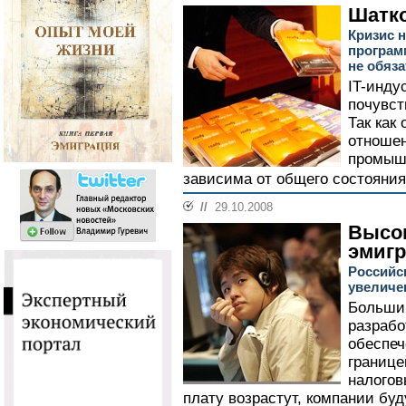
Шатко
Кризис 
програм
не обяз
IT-инду
почувст
Так как
отношен
промышл
зависима от общего состояния
//
29.10.2008
Высо
эмиг
Российс
увеличе
Большин
разрабо
обеспеч
границе
налогов
плату возрастут, компании бу