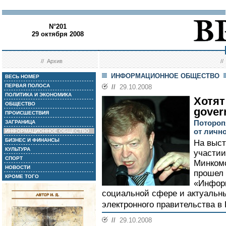
N°201
29 октября 2008
//
Архив
/
ИНФОРМАЦИОННОЕ ОБЩЕСТВО
ВЕСЬ НОМЕР
ПЕРВАЯ ПОЛОСА
//
29.10.2008
ПОЛИТИКА И ЭКОНОМИКА
Хотят
ОБЩЕСТВО
gover
ПРОИСШЕСТВИЯ
Потороп
ЗАГРАНИЦА
от личн
ИНФОРМАЦИОННОЕ ОБЩЕСТВО
БИЗНЕС И ФИНАНСЫ
На выст
КУЛЬТУРА
участии
СПОРТ
Минкомс
НОВОСТИ
прошел 
КРОМЕ ТОГО
«Инфор
социальной сфере и актуальн
электронного правительства в 
//
29.10.2008