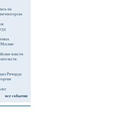
ась на
лнечногорске
ов
суд
аемых
в Москве
йские власти
оятельств
дил Ричарда
еоргия
алог
все события