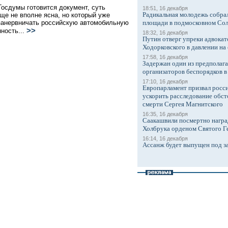
Госдумы готовится документ, суть
18:51, 16 декабря
Радикальная молодежь собрал
еще не вполне ясна, но который уже
занервничать российскую автомобильную
площади в подмосковном Со
>>
ность...
18:32, 16 декабря
Путин отверг упреки адвокат
Ходорковского в давлении на 
17:58, 16 декабря
Задержан один из предполаг
организаторов беспорядков 
17:10, 16 декабря
Европарламент призвал росси
ускорить расследование обст
смерти Сергея Магнитского
16:35, 16 декабря
Саакашвили посмертно награ
Холбрука орденом Святого Г
16:14, 16 декабря
Ассанж будет выпущен под з