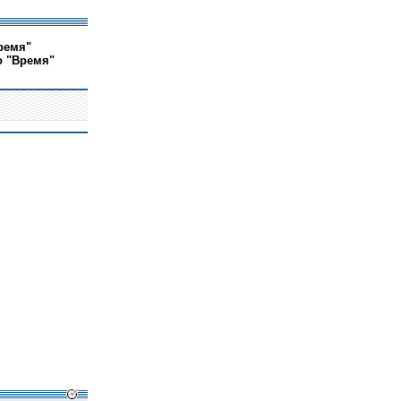
ремя"
о "Время"