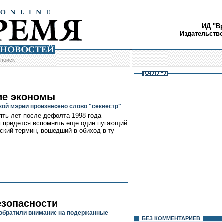
ИД "В
Издательств
/
поиск
ие экономы
кой мэрии произнесено слово "секвестр"
ять лет после дефолта 1998 года
 придется вспомнить еще один пугающий
ский термин, вошедший в обиход в ту
езопасности
обратили внимание на подержанные
БЕЗ КОМMЕНТАРИЕВ