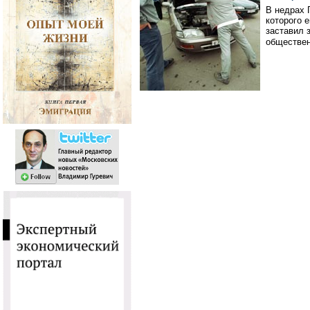
В недрах 
которого 
заставил 
обществен