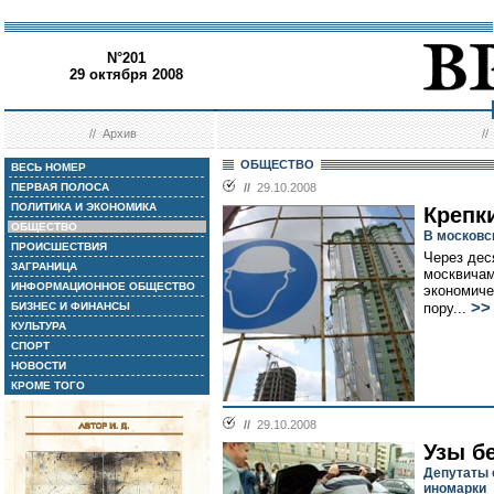
N°201
29 октября 2008
//
Архив
/
ОБЩЕСТВО
ВЕСЬ НОМЕР
ПЕРВАЯ ПОЛОСА
//
29.10.2008
ПОЛИТИКА И ЭКОНОМИКА
Крепк
ОБЩЕСТВО
В московс
ПРОИСШЕСТВИЯ
Через дес
ЗАГРАНИЦА
москвичам
ИНФОРМАЦИОННОЕ ОБЩЕСТВО
экономиче
>>
БИЗНЕС И ФИНАНСЫ
пору...
КУЛЬТУРА
СПОРТ
НОВОСТИ
КРОМЕ ТОГО
//
29.10.2008
Узы б
Депутаты 
иномарки