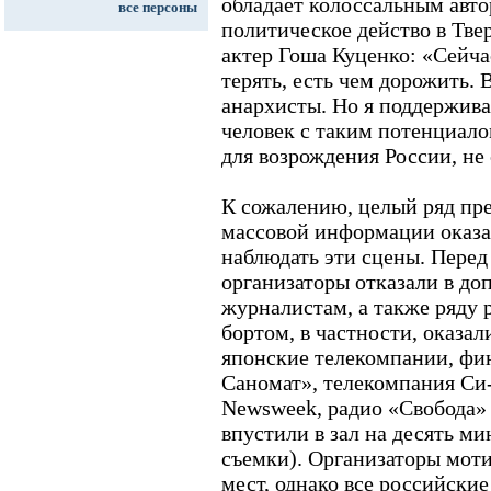
обладает колоссальным авто
все персоны
политическое действо в Тве
актер Гоша Куценко: «Сейча
терять, есть чем дорожить. 
анархисты. Но я поддержива
человек с таким потенциало
для возрождения России, не 
К сожалению, целый ряд пре
массовой информации оказ
наблюдать эти сцены. Пере
организаторы отказали в до
журналистам, а также ряду 
бортом, в частности, оказали
японские телекомпании, фи
Саномат», телекомпания Си-
Newsweek, радио «Свобода»
впустили в зал на десять м
съемки). Организаторы моти
мест, однако все российски