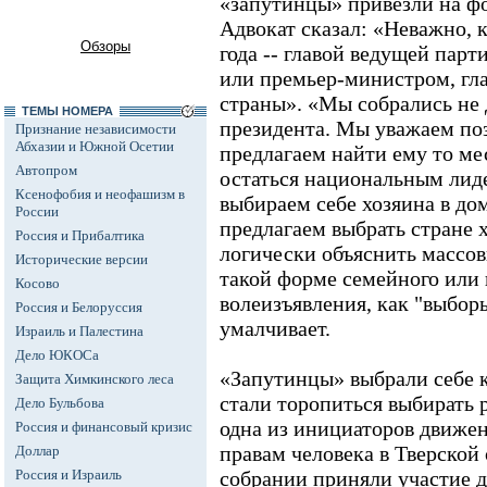
«запутинцы» привезли на фо
Адвокат сказал: «Неважно, 
Обзоры
года -- главой ведущей парт
или премьер-министром, гла
страны». «Мы собрались не 
ТЕМЫ НОМЕРА
президента. Мы уважаем по
Признание независимости
Абхазии и Южной Осетии
предлагаем найти ему то ме
Автопром
остаться национальным лид
Ксенофобия и неофашизм в
выбираем себе хозяина в до
России
предлагаем выбрать стране х
Россия и Прибалтика
логически объяснить массов
Исторические версии
такой форме семейного или
Косово
волеизъявления, как "выборы
Россия и Белоруссия
умалчивает.
Израиль и Палестина
Дело ЮКОСа
«Запутинцы» выбрали себе 
Защита Химкинского леса
стали торопиться выбирать 
Дело Бульбова
одна из инициаторов движе
Россия и финансовый кризис
правам человека в Тверской
Доллар
Россия и Израиль
собрании приняли участие д