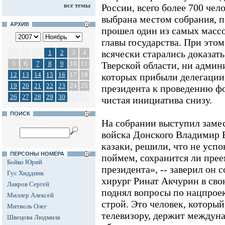
все темы
России, всего более 700 чел
выбрана местом собрания, п
АРХИВ
прошел один из самых масс
главы государства. При это
всячески старались доказат
1
2
3
4
5
6
7
8
9
10
11
Тверской области, ни админ
12
13
14
15
16
17
18
которых прибыли делегации
19
20
21
22
23
24
25
президента к проведению ф
26
27
28
29
30
чистая инициатива снизу.
ПОИСК
На собрании выступил замес
войска Донского Владимир 
казаки, решили, что не успо
ПЕРСОНЫ НОМЕРА
поймем, сохранится ли прее
Бойко Юрий
президента», -- заверил он
Гус Хиддинк
хирург Ринат Акчурин в сво
Лавров Сергей
поднял вопросы по нацпроек
Миллер Алексей
строй. Это человек, который
Митволь Олег
телевизору, держит междун
Швецова Людмила