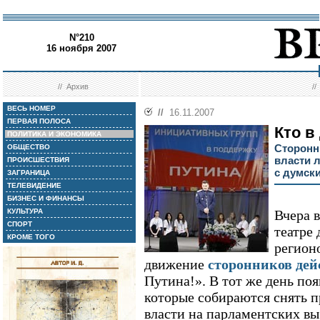
N°210
16 ноября 2007
//
Архив
/
ВЕСЬ НОМЕР
//
16.11.2007
ПЕРВАЯ ПОЛОСА
Кто в
ПОЛИТИКА И ЭКОНОМИКА
Сторонн
ОБЩЕСТВО
власти л
ПРОИСШЕСТВИЯ
с думск
ЗАГРАНИЦА
ТЕЛЕВИДЕНИЕ
БИЗНЕС И ФИНАНСЫ
КУЛЬТУРА
Вчера 
СПОРТ
театре
КРОМЕ ТОГО
регион
движение
сторонников дей
Путина!». В тот же день по
которые собираются снять п
власти на парламентских вы