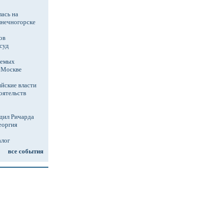
ась на
лнечногорске
ов
суд
аемых
в Москве
йские власти
оятельств
дил Ричарда
еоргия
алог
все события