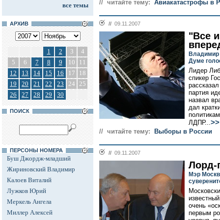
// читайте тему:
Авиакатастрофы в 
все темы
АРХИВ
//
09.11.2007
"Все и
впере
1
2
3
4
Владимир 
Думе голо
5
6
7
8
9
10
11
Лидер Либ
12
13
14
15
16
17
18
спикер Го
19
20
21
22
23
24
25
рассказал
партия ид
26
27
28
29
30
назвал вра
дал кратк
ПОИСК
политикам
>>
ЛДПР...
// читайте тему:
Выборы в России
ПЕРСОНЫ НОМЕРА
//
09.11.2007
Буш Джордж-младший
Лорд-
Жириновский Владимир
Мэр Москв
Калоев Виталий
суверенит
Лужков Юрий
Московски
известный
Меркель Ангела
очень «ос
Миллер Алексей
первым ро