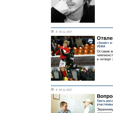
//
09.11.2007
Отвле
«Зенит» и
УЕФА
Оставив в
чемпионст
в четверг
//
09.11.2007
Вопро
Треть рос
участков
Экранному