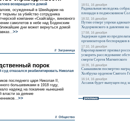
алоев возвращается домой
18:51, 16 декабря
Радикальная молодежь собрал
алоев, осужденный в Швейцарии на
площади в подмосковном Со
т тюрьмы за убийство сотрудника
тчерской компании «Скайгайд», виновного
18:32, 16 декабря
Путин отверг упреки адвокат
вении самолетов в небе над Боденским
Ходорковского в давлении на 
 ближайшие дни может вернуться домой
>>
вказ...
17:58, 16 декабря
Задержан один из предполаг
организаторов беспорядков 
17:10, 16 декабря
Европарламент призвал росси
//
Заграница
ускорить расследование обст
смерти Сергея Магнитского
дственный порок
16:35, 16 декабря
Саакашвили посмертно награ
 суд отказался реабилитировать Николая
Холбрука орденом Святого Г
16:14, 16 декабря
иков последнего царя Николая II,
Ассанж будет выпущен под з
нного большевиками в 1918 году,
мало надежд на покаяние нынешней
й власти за деяние
>>
енников...
//
Общество