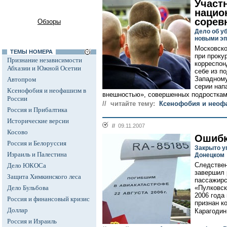
Участ
нацио
сорев
Обзоры
Дело об у
новыми э
Московско
ТЕМЫ НОМЕРА
при прокур
Признание независимости
корреспон
Абхазии и Южной Осетии
себе из п
Западному
Автопром
серии нап
Ксенофобия и неофашизм в
внешностью», совершенных подростками
России
// читайте тему:
Ксенофобия и неоф
Россия и Прибалтика
Исторические версии
//
09.11.2007
Косово
Ошибк
Россия и Белоруссия
Закрыто у
Израиль и Палестина
Донецком
Следствен
Дело ЮКОСа
завершил 
Защита Химкинского леса
пассажирс
Дело Бульбова
«Пулковск
2006 года
Россия и финансовый кризис
признан к
Доллар
Карагодин.
Россия и Израиль