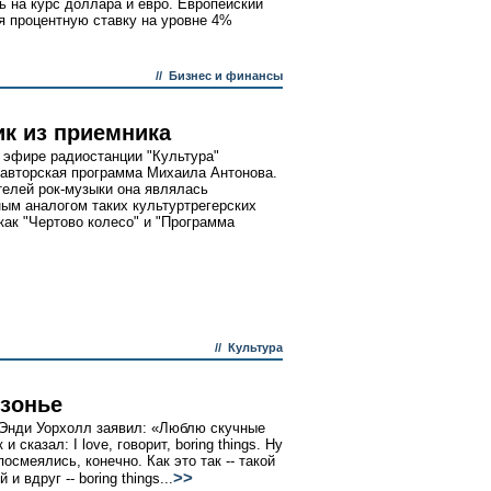
ь на курс доллара и евро. Европейский
я процентную ставку на уровне 4%
//
Бизнес и финансы
ик из приемника
в эфире радиостанции "Культура"
авторская программа Михаила Антонова.
елей рок-музыки она являлась
ым аналогом таких культуртрегерских
 как "Чертово колесо" и "Программа
//
Культура
зонье
Энди Уорхолл заявил: «Люблю скучные
 и сказал: I love, говорит, boring things. Ну
посмеялись, конечно. Как это так -- такой
>>
 и вдруг -- boring things...