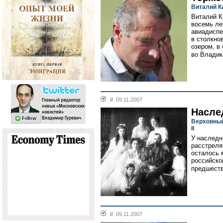
Виталий К
Виталий К
восемь ле
авиадиспе
в столкно
озером, в
во Владика
//
09.11.2007
Насле
Верховный
II
У наследн
расстреля
осталось 
российско
предшеств
//
09.11.2007