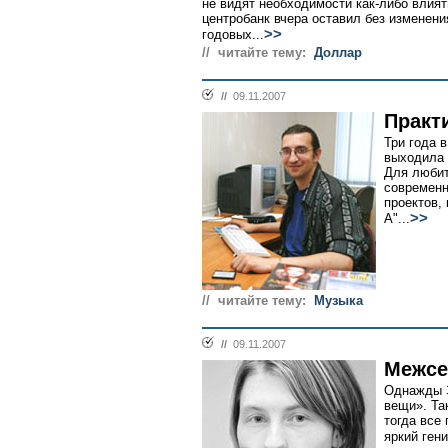
не видят необходимости как-либо влият
центробанк вчера оставил без изменени
>>
годовых...
// читайте тему:
Доллар
//
09.11.2007
Практ
Три года 
выходила 
Для любит
современн
проектов,
>>
А"...
// читайте тему:
Музыка
//
09.11.2007
Межсе
Однажды 
вещи». Так
тогда все 
яркий гений