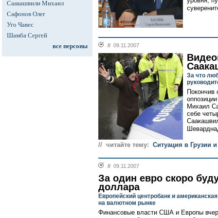
уровня, п
Саакашвили Михаил
суверенит
Сафонов Олег
Уго Чавес
Шамба Сергей
все персоны
//
09.11.2007
Видео
Саака
За что лю
руководит
Покончив 
оппозиции
Михаил Са
себе четы
Саакашвил
Шеварднад
// читайте тему:
Ситуация в Грузии и
//
09.11.2007
За один евро скоро буд
доллара
Европейский центробанк и американская
на валютном рынке
Финансовые власти США и Европы вчер