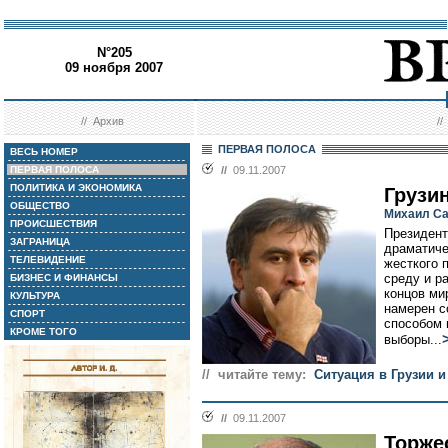
N°205
09 ноября 2007
//
Архив
/
ПЕРВАЯ ПОЛОСА
ВЕСЬ НОМЕР
ПЕРВАЯ ПОЛОСА
//
09.11.2007
ПОЛИТИКА И ЭКОНОМИКА
Грузи
ОБЩЕСТВО
Михаил Са
ПРОИСШЕСТВИЯ
Президент
ЗАГРАНИЦА
драматиче
ТЕЛЕВИДЕНИЕ
жесткого 
среду и р
БИЗНЕС И ФИНАНСЫ
концов ми
КУЛЬТУРА
намерен с
СПОРТ
способом 
КРОМЕ ТОГО
выборы...
// читайте тему:
Ситуация в Грузии и
//
09.11.2007
Торже