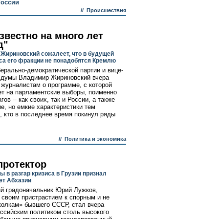
России
//
Происшествия
звестно на много лет
д"
Жириновский сожалеет, что в будущей
са его фракции не понадобятся Кремлю
ерально-демократической партии и вице-
сдумы Владимир Жириновский вчера
 журналистам о программе, с которой
ет на парламентские выборы, поименно
гов -- как своих, так и России, а также
ие, но емкие характеристики тем
, кто в последнее время покинул ряды
//
Политика и экономика
протектор
ы в разгар кризиса в Грузии признал
ет Абхазии
й градоначальник Юрий Лужков,
 своим пристрастием к спорным и не
колкам» бывшего СССР, стал вчера
ссийским политиком столь высокого