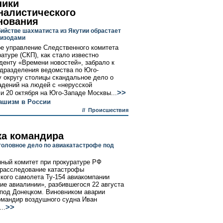
ники
налистического
нования
бийстве шахматиста из Якутии обрастает
пизодами
е управление Следственного комитета
атуре (СКП), как стало известно
денту «Времени новостей», забрало к
одразделения ведомства по Юго-
 округу столицы скандальное дело о
адений на людей с «нерусской
>>
 20 октября на Юго-Западе Москвы...
ашизм в России
//
Происшествия
а командира
головное дело по авиакатастрофе под
ный комитет при прокуратуре РФ
расследование катастрофы
кого самолета Ту-154 авиакомпании
ие авиалинии», разбившегося 22 августа
 под Донецком. Виновником аварии
омандир воздушного судна Иван
>>
..