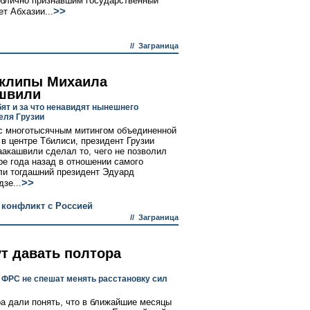
ублично признавшим государственный
>>
ет Абхазии...
//
Заграница
клипы Михаила
швили
бят и за что ненавидят нынешнего
еля Грузии
с многотысячным митингом объединенной
 в центре Тбилиси, президент Грузии
акашвили сделал то, чего не позволил
ре года назад в отношении самого
и тогдашний президент Эдуард
>>
зе...
 конфликт с Россией
//
Заграница
ут давать полтора
 ФРС не спешат менять расстановку сил
а дали понять, что в ближайшие месяцы