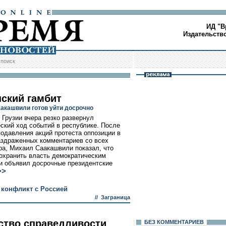
ИД "В
Издательств
/
поиск
нский гамбит
акашвили готов уйти досрочно
 Грузии вчера резко развернул
ский ход событий в республике. После
подавления акций протеста оппозиции в
аздраженных комментариев со всех
ра, Михаил Саакашвили показал, что
охранить власть демократическим
и объявил досрочные президентские
>>
 конфликт с Россией
//
Заграница
ство справедливости
БЕЗ КОМMЕНТАРИЕВ