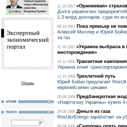
«Оранжевая» страхо
11.10.2007
Долга украинских предприятий
1,3 млрд долларов, судя по вс
Пока премьер не по
09.10.2007
Алексей Миллер и Юрий Бойко
за газ
«Украина выбрала в 
11.05.2007
месторождения»
Транзитная кампания
24.11.2006
Украина хочет транспортирова
Трехлетний путь
12.10.2006
Юрий Бойко предлагает RosUk
Обзоры
европейскими ценами
Предбанкротная мод
29.09.2006
«Нафтогазу Украины» нужно 4
АРХИВ
Деньги из газа
28.09.2006
ПОИСК
RosUkrEnergo заработает на у
«Газпром» опять пе
08.09.2006