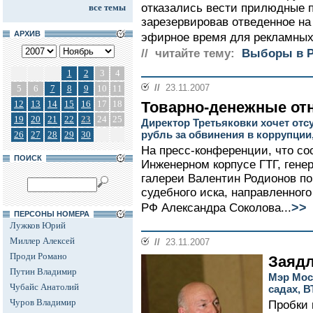
отказались вести прилюдные 
все темы
зарезервировав отведенное на
АРХИВ
эфирное время для рекламных 
// читайте тему:
Выборы в Р
1
2
3
4
//
23.11.2007
5
6
7
8
9
10
11
12
13
14
15
16
17
18
Товарно-денежные от
19
20
21
22
23
24
25
Директор Третьяковки хочет отс
рубль за обвинения в коррупции
26
27
28
29
30
На пресс-конференции, что сос
ПОИСК
Инженерном корпусе ГТГ, гене
галереи Валентин Родионов по
судебного иска, направленног
>>
РФ Александра Соколова...
ПЕРСОНЫ НОМЕРА
Лужков Юрий
Миллер Алексей
//
23.11.2007
Проди Романо
Заяд
Путин Владимир
Мэр Мос
Чубайс Анатолий
садах, 
Чуров Владимир
Пробки 