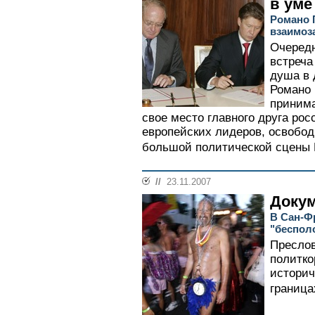
в уме
Романо 
взаимоз
Очередн
встреча
душа в 
Романо 
принима
свое место главного друга рос
европейских лидеров, освобод
большой политической сцены 
//
23.11.2007
Докум
В Сан-Ф
"беспол
Преслов
политко
историч
граница