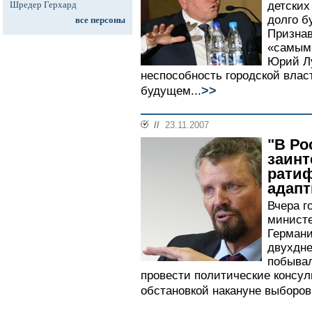
Шредер Герхард
детских
долго б
все персоны
Признав
«самым
Юрий Лу
неспособность городской влас
>>
будущем...
//
23.11.2007
"В Ро
заинт
рати
адап
Вчера г
министе
Германи
двухдне
побывал
провести политические консул
обстановкой накануне выборов 