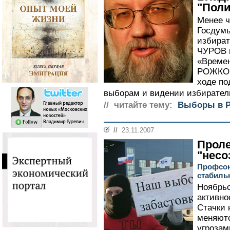
"Поли
Менее ч
Госдумы
избира
ЧУРОВ п
«Времен
РОЖКОВ
ходе по
выборам и видении избиратель
// читайте тему:
Выборы в Р
//
23.11.2007
Проле
"несо
Профсою
стабиль
Ноябрьс
активно
Стачки 
меняютс
угрозам