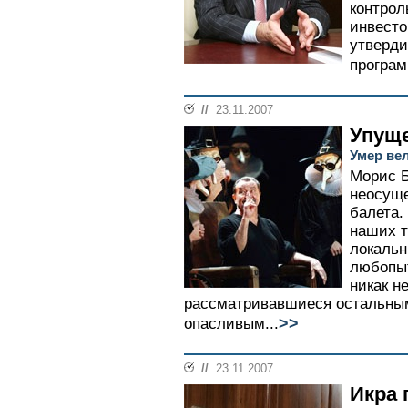
контрол
инвесто
утверди
програм
//
23.11.2007
Упущ
Умер ве
Морис 
неосуще
балета.
наших т
локальн
любопыт
никак н
рассматривавшиеся остальным
>>
опасливым...
//
23.11.2007
Икра 