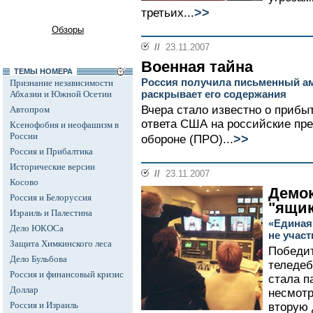
>>
третьих...
Обзоры
//
23.11.2007
Военная тайна
ТЕМЫ НОМЕРА
Россия получила письменный ам
Признание независимости
раскрывает его содержания
Абхазии и Южной Осетии
Вчера стало известно о прибы
Автопром
ответа США на российские пре
Ксенофобия и неофашизм в
России
>>
обороне (ПРО)...
Россия и Прибалтика
Исторические версии
//
23.11.2007
Косово
Демок
Россия и Белоруссия
"ящи
Израиль и Палестина
«Единая
Дело ЮКОСа
не участ
Защита Химкинского леса
Победи
Дело Бульбова
теледеб
Россия и финансовый кризис
стала п
Доллар
несмотр
Россия и Израиль
вторую