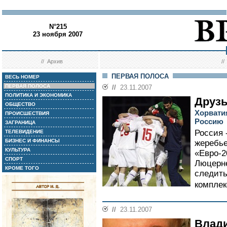
N°215
23 ноября 2007
//
Архив
/
ПЕРВАЯ ПОЛОСА
ВЕСЬ НОМЕР
ПЕРВАЯ ПОЛОСА
//
23.11.2007
ПОЛИТИКА И ЭКОНОМИКА
Друзь
ОБЩЕСТВО
Хорватия
ПРОИСШЕСТВИЯ
Россию
ЗАГРАНИЦА
Россия 
ТЕЛЕВИДЕНИЕ
БИЗНЕС И ФИНАНСЫ
жеребье
КУЛЬТУРА
«Евро-2
СПОРТ
Люцерне
КРОМЕ ТОГО
следить
комплек
//
23.11.2007
Влад