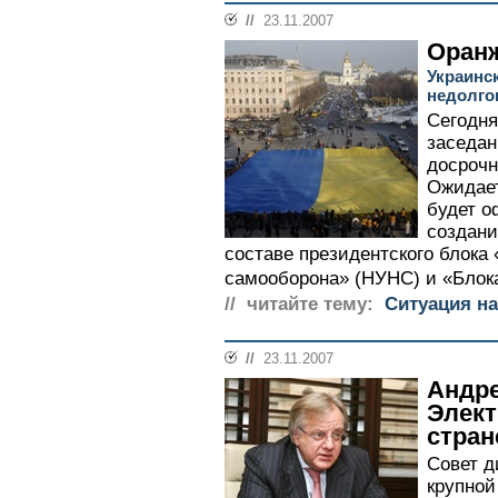
//
23.11.2007
Оран
Украинс
недолго
Сегодня
заседан
досрочн
Ожидает
будет о
создани
составе президентского блока
самооборона» (НУНС) и «Блок
// читайте тему:
Ситуация на
//
23.11.2007
Андре
Элект
стран
Совет д
крупной