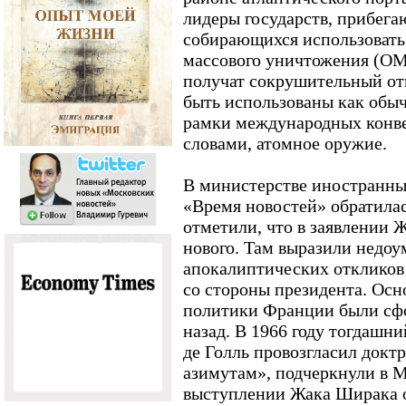
лидеры государств, прибег
собирающихся использоват
массового уничтожения (ОМ
получат сокрушительный отв
быть использованы как обыч
рамки международных конве
словами, атомное оружие.
В министерстве иностранных
«Время новостей» обратилас
отметили, что в заявлении 
нового. Там выразили недоу
апокалиптических откликов
со стороны президента. Ос
политики Франции были сф
назад. В 1966 году тогдашн
де Голль провозгласил докт
азимутам», подчеркнули в
выступлении Жака Ширака от