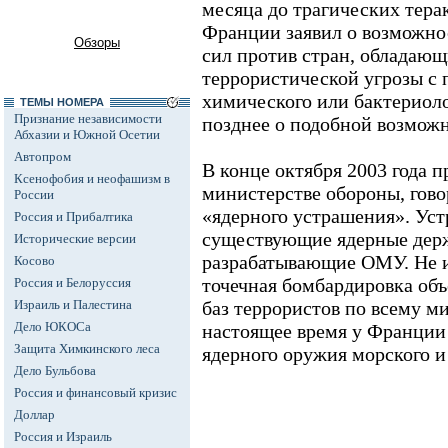
месяца до трагических тер
Франции заявил о возможно
Обзоры
сил против стран, обладаю
террористической угрозы с 
химического или бактериол
ТЕМЫ НОМЕРА
Признание независимости
позднее о подобной возмож
Абхазии и Южной Осетии
Автопром
В конце октября 2003 года 
Ксенофобия и неофашизм в
министерстве обороны, гово
России
«ядерного устрашения». Уст
Россия и Прибалтика
существующие ядерные держа
Исторические версии
разрабатывающие ОМУ. Не и
Косово
точечная бомбардировка об
Россия и Белоруссия
Израиль и Палестина
баз террористов по всему ми
Дело ЮКОСа
настоящее время у Франции
Защита Химкинского леса
ядерного оружия морского и
Дело Бульбова
Россия и финансовый кризис
Доллар
Россия и Израиль