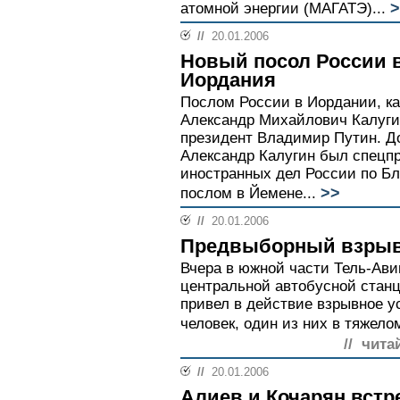
>
атомной энергии (МАГАТЭ)...
//
20.01.2006
Новый посол России 
Иордания
Послом России в Иордании, ка
Александр Михайлович Калугин
президент Владимир Путин. Д
Александр Калугин был спецп
иностранных дел России по Бл
>>
послом в Йемене...
//
20.01.2006
Предвыборный взрыв
Вчера в южной части Тель-Ави
центральной автобусной стан
привел в действие взрывное у
человек, один из них в тяжело
// чита
//
20.01.2006
Алиев и Кочарян встр