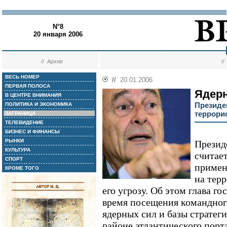
N°8
20 января 2006
//
Архив
/
ВЕСЬ НОМЕР
//
20.01.2006
ПЕРВАЯ ПОЛОСА
Ядерн
В ЦЕНТРЕ ВНИМАНИЯ
Президе
ПОЛИТИКА И ЭКОНОМИКА
террори
ЗАГРАНИЦА
ТЕЛЕВИДЕНИЕ
БИЗНЕС И ФИНАНСЫ
РЫНКИ
Презид
КУЛЬТУРА
считает
СПОРТ
примен
КРОМЕ ТОГО
на тер
его угрозу. Об этом глава го
время посещения командног
ядерных сил и базы стратег
районе атлантического порта