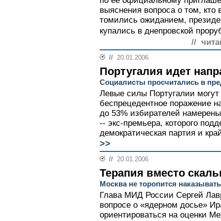
по ее официальному приглаше
выяснения вопроса о том, кто 
томились ожиданием, президе
купались в днепровской проруб
// чита
//
20.01.2006
Португалия идет напр
Социалисты просчитались в пре
Левые силы Португалии могут 
беспрецедентное поражение на
до 53% избирателей намерены 
-- экс-премьера, которого по
демократическая партия и край
>>
//
20.01.2006
Терапия вместо скаль
Москва не торопится наказывать
Глава МИД России Сергей Лавр
вопросе о «ядерном досье» Ир
ориентироваться на оценки Ме