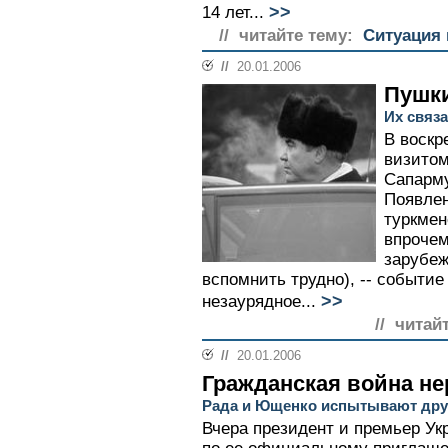
>>
14 лет...
// читайте тему:
Ситуация 
//
20.01.2006
Пушки
Их связ
В воскр
визитом
Сапарму
Появлен
туркмен
впрочем
зарубеж
вспомнить трудно), -- событи
>>
незаурядное...
// читай
//
20.01.2006
Гражданская война н
Рада и Ющенко испытывают друг
Вчера президент и премьер Ук