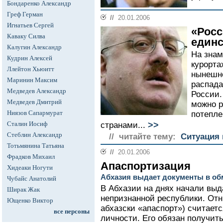
Бондаренко Александр
Греф Герман
//
20.01.2006
Игнатьев Сергей
«Росс
Каваку Силва
един
Калугин Александр
На знам
Кудрин Алексей
курорта
Ллейтон Хьюитт
нынешн
Маринин Максим
распада
Медведев Александр
России.
Медведев Дмитрий
можно р
Ниязов Сапармурат
потепл
>>
Сталин Иосиф
странами...
Стеблин Александр
// читайте тему:
Ситуация 
Тотьмянина Татьяна
//
20.01.2006
Фрадков Михаил
Апаспортизация
Хидеаки Ногути
Абхазия выдает документы в обм
Чубайс Анатолий
В Абхазии на днях начали выд
Ширак Жак
непризнанной республики. Отн
Ющенко Виктор
абхазски «апаспорт») считает
все персоны
личности. Его обязан получит