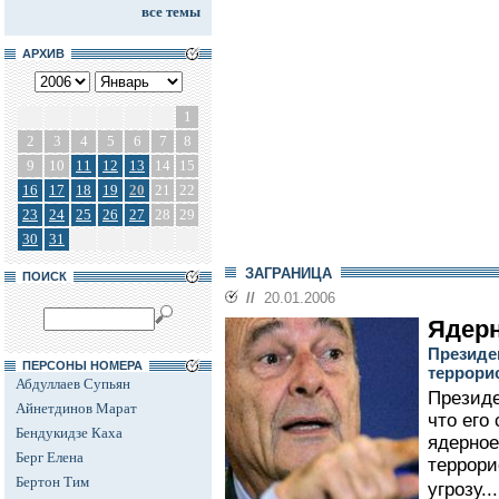
все темы
АРХИВ
1
2
3
4
5
6
7
8
9
10
11
12
13
14
15
16
17
18
19
20
21
22
23
24
25
26
27
28
29
30
31
ЗАГРАНИЦА
ПОИСК
//
20.01.2006
Ядерн
Президе
ПЕРСОНЫ НОМЕРА
террори
Абдуллаев Супьян
Президе
Айнетдинов Марат
что его
Бендукидзе Каха
ядерное
Берг Елена
террори
Бертон Тим
угрозу...