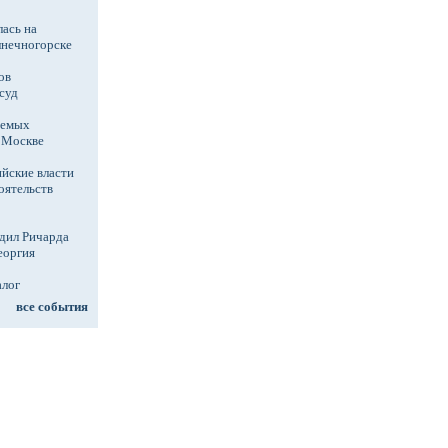
ась на
лнечногорске
ов
суд
аемых
в Москве
йские власти
оятельств
дил Ричарда
еоргия
алог
все события