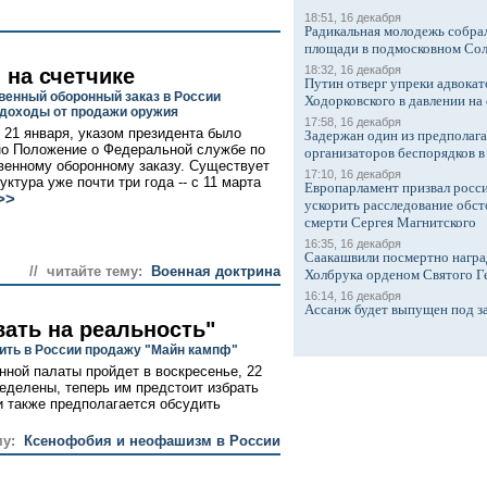
18:51, 16 декабря
Радикальная молодежь собрал
площади в подмосковном Со
18:32, 16 декабря
 на счетчике
Путин отверг упреки адвокат
венный оборонный заказ в России
Ходорковского в давлении на 
доходы от продажи оружия
17:58, 16 декабря
, 21 января, указом президента было
Задержан один из предполаг
о Положение о Федеральной службе по
организаторов беспорядков 
венному оборонному заказу. Существует
17:10, 16 декабря
уктура уже почти три года -- с 11 марта
Европарламент призвал росси
>>
ускорить расследование обст
смерти Сергея Магнитского
16:35, 16 декабря
Саакашвили посмертно награ
// читайте тему:
Военная доктрина
Холбрука орденом Святого Г
16:14, 16 декабря
Ассанж будет выпущен под з
ать на реальность"
ить в России продажу "Майн кампф"
ной палаты пройдет в воскресенье, 22
еделены, теперь им предстоит избрать
и также предполагается обсудить
му:
Ксенофобия и неофашизм в России