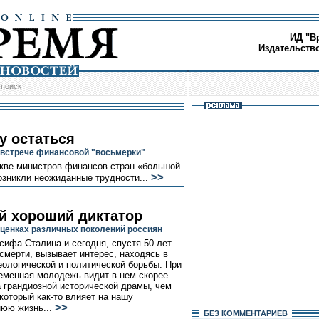
ИД "В
Издательств
/
поиск
у остаться
 встрече финансовой "восьмерки"
скве министров финансов стран «большой
>>
озникли неожиданные трудности...
й хороший диктатор
оценках различных поколений россиян
сифа Сталина и сегодня, спустя 50 лет
 смерти, вызывает интерес, находясь в
еологической и политической борьбы. При
еменная молодежь видит в нем скорее
 грандиозной исторической драмы, чем
 который как-то влияет на нашу
>>
юю жизнь...
БЕЗ КОМMЕНТАРИЕВ