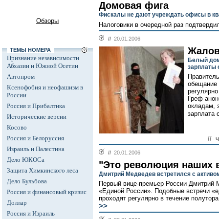
Домовая фига
Фискалы не дают учреждать офисы в кв
Обзоры
Налоговики в очередной раз подтвердил
//
20.01.2006
Жалов
ТЕМЫ НОМЕРА
Признание независимости
Белый дом
Абхазии и Южной Осетии
зарплаты 
Автопром
Правитель
обещание 
Ксенофобия и неофашизм в
регулярно
России
Греф анон
Россия и Прибалтика
окладам, 
зарплата 
Исторические версии
Косово
Россия и Белоруссия
// 
Израиль и Палестина
//
20.01.2006
Дело ЮКОСа
"Это революция наших 
Защита Химкинского леса
Дмитрий Медведев встретился с активо
Дело Бульбова
Первый вице-премьер России Дмитрий М
«Единой России». Подобные встречи «
Россия и финансовый кризис
проходят регулярно в течение полутора
Доллар
>>
Россия и Израиль