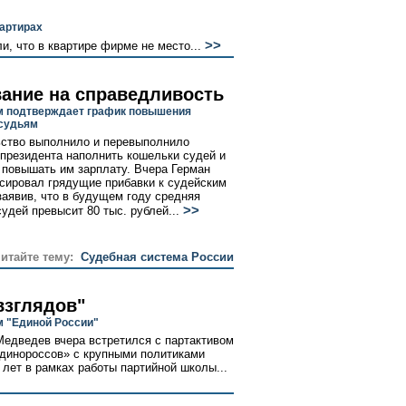
артирах
>>
и, что в квартире фирме не место...
ание на справедливость
 подтверждает график повышения
судьям
ство выполнило и перевыполнило
президента наполнить кошельки судей и
 повышать им зарплату. Вчера Герман
сировал грядущие прибавки к судейским
заявив, что в будущем году средняя
>>
судей превысит 80 тыс. рублей...
читайте тему:
Судебная система России
взглядов"
м "Единой России"
едведев вчера встретился с партактивом
единороссов» с крупными политиками
 лет в рамках работы партийной школы...