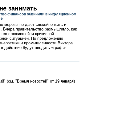
 не занимать
тво финансов обвинили в инфляционном
ме
е морозы не дают спокойно жить и
. Вчера правительство размышляло, как
я со сложившейся кризисной
рной ситуацией. По предложению
энергетики и промышленности Виктора
 в действие будут вводить «график
й" (см. "Время новостей" от 19 января)