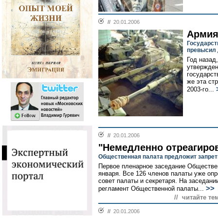
//
20.01.2006
Армия
Государст
превысил 
Год назад
утвержден
государст
же эта стр
2003-го...
//
20.01.2006
"Немедленно отреагиров
Общественная палата предложит запрет
Первое пленарное заседание Обществен
января. Все 126 членов палаты уже опр
совет палаты и секретаря. На заседани
>>
регламент Общественной палаты...
// читайте те
//
20.01.2006