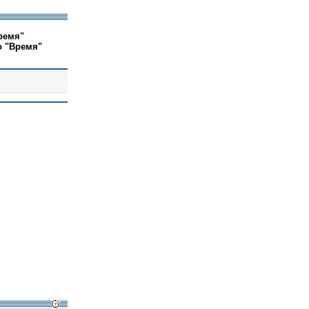
ремя"
о "Время"