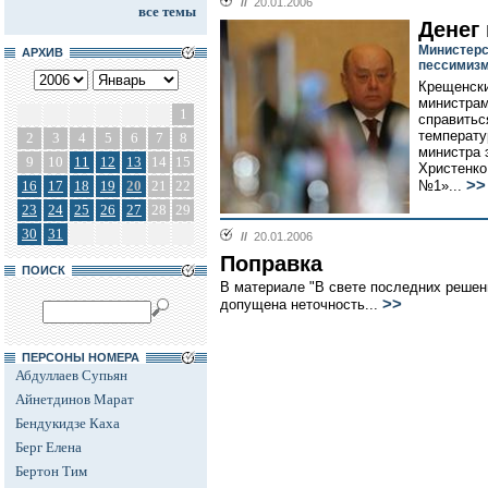
//
20.01.2006
все темы
Денег
Министерс
АРХИВ
пессимиз
Крещенски
министрам
1
справитьс
температу
2
3
4
5
6
7
8
министра 
9
10
11
12
13
14
15
Христенко
>>
16
17
18
19
20
21
22
№1»...
23
24
25
26
27
28
29
30
31
//
20.01.2006
Поправка
ПОИСК
В материале "В свете последних решени
>>
допущена неточность...
ПЕРСОНЫ НОМЕРА
Абдуллаев Супьян
Айнетдинов Марат
Бендукидзе Каха
Берг Елена
Бертон Тим