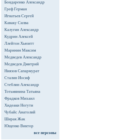
Бондаренко Александр
Греф Герман
Игнатьев Сергей
Каваку Силва
Калугин Александр
Кудрин Алексей
Ллейтон Хьюитт
Маринин Максим
Медведев Александр
Медведев Дмитрий
Ниязов Сапармурат
Сталин Иосиф
Стеблин Александр
Тотьмянина Татьяна
Фрадков Михаил
Хидеаки Ногути
Чубайс Анатолий
Ширак Жак
Ющенко Виктор
все персоны