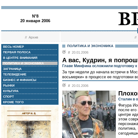
N°8
20 января 2006
//
Архив
/
ПОЛИТИКА И ЭКОНОМИКА
ВЕСЬ НОМЕР
ПЕРВАЯ ПОЛОСА
//
20.01.2006
В ЦЕНТРЕ ВНИМАНИЯ
А вас, Кудрин, я попрош
ПОЛИТИКА И ЭКОНОМИКА
Главе Минфина осложнили подготовку к
ЗАГРАНИЦА
За три недели до начала встречи в Мо
ТЕЛЕВИДЕНИЕ
восьмерки» в процессе ее подготовки в
БИЗНЕС И ФИНАНСЫ
РЫНКИ
//
20.01.2006
КУЛЬТУРА
Плохо
СПОРТ
Сталин в 
КРОМЕ ТОГО
Фигура Ио
после его
центре ид
этом совр
персонажа
политика,
сегодняшн