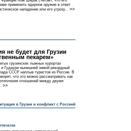
 Франции Жак Ширак считает, что его
раве применить ядерное оружие в ответ
>>
стическое нападение или его угрозу...
ия не будет для Грузии
твенным пекарем»
итых грузинских лыжных курортах
 и Гудаури нынешней зимой рекордный
пада СССР наплыв туристов из России. В
оворят, что это можно рассматривать как
отепления отношений между двумя
>>
.
итуация в Грузии и конфликт с Россией
тпечатки