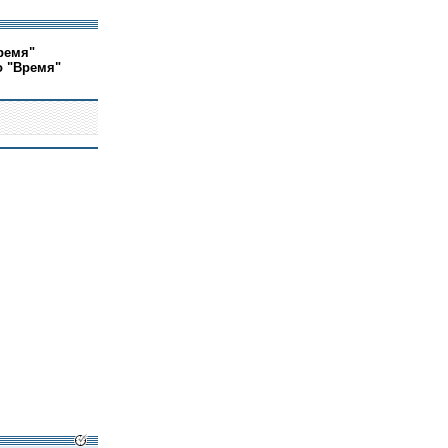
ремя"
о "Время"