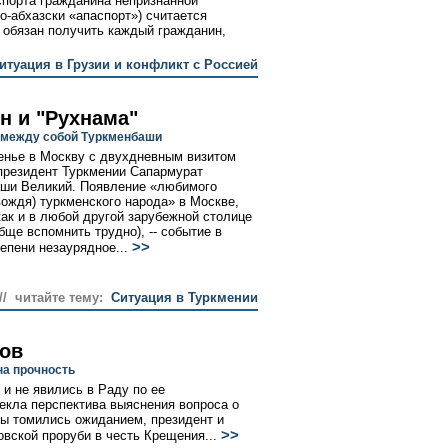
спорта гражданина непризнанной
о-абхазски «апаспорт») считается
 обязан получить каждый гражданин,
итуация в Грузии и конфликт с Россией
н и "Рухнама"
 между собой Туркменбаши
енье в Москву с двухдневным визитом
президент Туркмении Сапармурат
ши Великий. Появление «любимого
вождя) туркменского народа» в Москве,
как и в любой другой зарубежной столице
бще вспомнить трудно), -- событие в
>>
епени незаурядное...
// читайте тему:
Ситуация в Туркмении
вов
на прочность
 и не явились в Раду по ее
кла перспектива выяснения вопроса о
аты томились ожиданием, президент и
>>
вской проруби в честь Крещения...