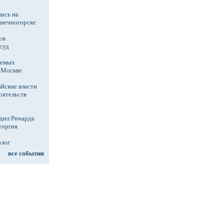
ась на
лнечногорске
ов
суд
аемых
в Москве
йские власти
оятельств
дил Ричарда
еоргия
алог
все события