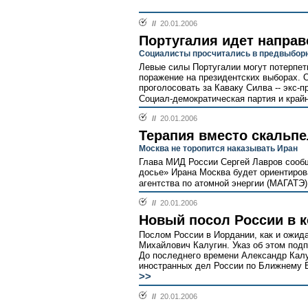
//
20.01.2006
Португалия идет направ
Социалисты просчитались в предвыборн
Левые силы Португалии могут потерпет
поражение на президентских выборах. 
проголосовать за Каваку Силва -- экс-
Социал-демократическая партия и крайн
//
20.01.2006
Терапия вместо скальп
Москва не торопится наказывать Иран
Глава МИД России Сергей Лавров сообщ
досье» Ирана Москва будет ориентиров
агентства по атомной энергии (МАГАТЭ).
//
20.01.2006
Новый посол России в 
Послом России в Иордании, как и ожид
Михайлович Калугин. Указ об этом под
До последнего времени Александр Кал
иностранных дел России по Ближнему Во
>>
//
20.01.2006