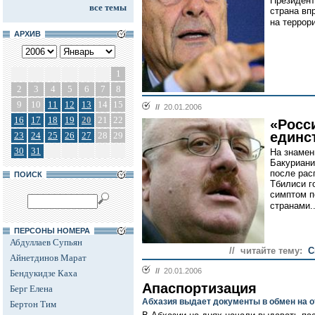
Президент
все темы
страна вп
на террори
АРХИВ
1
2
3
4
5
6
7
8
9
10
11
12
13
14
15
//
20.01.2006
16
17
18
19
20
21
22
«Росс
единс
23
24
25
26
27
28
29
30
31
На знамен
Бакуриани
после рас
ПОИСК
Тбилиси г
симптом п
странами..
ПЕРСОНЫ НОМЕРА
Абдуллаев Супьян
// читайте тему:
С
Айнетдинов Марат
//
20.01.2006
Бендукидзе Каха
Апаспортизация
Берг Елена
Абхазия выдает документы в обмен на о
Бертон Тим