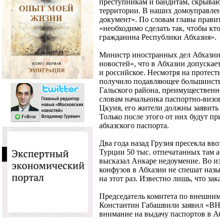
преступникам и бандитам, скрыва
территории. В наших домоуправле
документ». По словам главы прави
«необходимо сделать так, чтобы кт
гражданина Республики Абхазия».
Министр иностранных дел Абхази
новостей», что в Абхазии допускает
и российское. Несмотря на протест
получило подавляющее большинство
Гальского района, преимущественно
словам начальника паспортно-визо
Цкуия, его жители должны заявить 
Только после этого от них будут п
абхазского паспорта.
Два года назад Грузия пресекла вв
Турции 50 тыс. отпечатанных там 
высказал Анкаре недоумение. Во 
конфузов в Абхазии не спешат назы
на этот раз. Известно лишь, что за
Председатель комитета по внешним
Константин Габашвили заявил «ВН»
внимание на выдачу паспортов в Аб