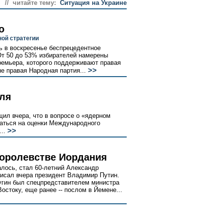
// читайте тему:
Ситуация на Украине
о
ой стратегии
ь в воскресенье беспрецедентное
От 50 до 53% избирателей намерены
премьера, которого поддерживают правая
>>
е правая Народная партия...
еля
ил вчера, что в вопросе о «ядерном
аться на оценки Международного
>>
..
королевстве Иордания
алось, стал 60-летний Александр
писал вчера президент Владимир Путин.
угин был спецпредставителем министра
стоку, еще ранее -- послом в Йемене...