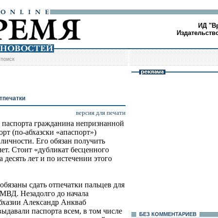
ИД "В
Издательств
/
поиск
тпечатки
версия для печати
ь паспорта гражданина непризнанной
рт (по-абхазски «апаспорт»)
личности. Его обязан получить
ет. Стоит «дубликат бесценного
а десять лет и по истечении этого
обязаны сдать отпечатки пальцев для
 МВД. Незадолго до начала
бхазии Александр Анкваб
 выдавали паспорта всем, в том числе
БЕЗ КОМMЕНТАРИЕВ