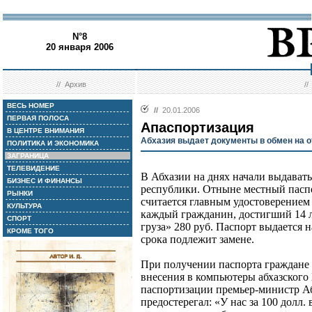
N°8
20 января 2006
//
Архив
/
ВЕСЬ НОМЕР
//
20.01.2006
ПЕРВАЯ ПОЛОСА
Апаспортизация
В ЦЕНТРЕ ВНИМАНИЯ
Абхазия выдает документы в обмен на о
ПОЛИТИКА И ЭКОНОМИКА
ЗАГРАНИЦА
ТЕЛЕВИДЕНИЕ
В Абхазии на днях начали выдават
БИЗНЕС И ФИНАНСЫ
республики. Отныне местный паспо
РЫНКИ
считается главным удостоверением 
КУЛЬТУРА
каждый гражданин, достигший 14 л
СПОРТ
груза» 280 руб. Паспорт выдается н
КРОМЕ ТОГО
срока подлежит замене.
При получении паспорта граждане 
внесения в компьютеры абхазского
паспортизации премьер-министр А
предостерегал: «У нас за 100 долл.