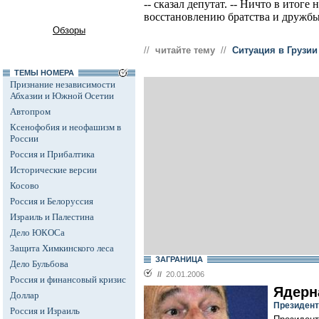
-- сказал депутат. -- Ничто в итог
восстановлению братства и дружбы
Обзоры
//
читайте тему
//
Ситуация в Грузии
ТЕМЫ НОМЕРА
Признание независимости
Абхазии и Южной Осетии
Автопром
Ксенофобия и неофашизм в
России
Россия и Прибалтика
Исторические версии
Косово
Россия и Белоруссия
Израиль и Палестина
Дело ЮКОСа
Защита Химкинского леса
ЗАГРАНИЦА
Дело Бульбова
//
20.01.2006
Россия и финансовый кризис
Ядерн
Доллар
Президент
Россия и Израиль