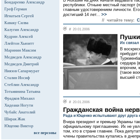
В Абхазии на днях начали выдавать па
Бондаренко Александр
республики. Отныне местный паспорт (п
Греф Герман
главным удостоверением личности. Его
>>
достигший 14 лет...
Игнатьев Сергей
// читайте тему:
С
Каваку Силва
Калугин Александр
//
20.01.2006
Пушки
Кудрин Алексей
Их связал
Ллейтон Хьюитт
В воскрес
Маринин Максим
прибудет 
Медведев Александр
Туркменба
сердара (
Медведев Дмитрий
впрочем, 
Ниязов Сапармурат
(такое воо
высшей ст
Сталин Иосиф
Стеблин Александр
Тотьмянина Татьяна
Фрадков Михаил
//
20.01.2006
Хидеаки Ногути
Гражданская война нер
Чубайс Анатолий
Рада и Ющенко испытывают друг друга 
Ширак Жак
Вчера президент и премьер Украины так
Ющенко Виктор
официальному приглашению. Их не увле
том, кто в стране главнее. Пока депут
все персоны
члены правительства купались в днепро