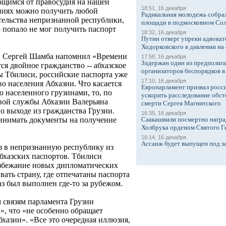
ющимся от правосудия на нашей
18:51, 16 декабря
ниях можно получить любой
Радикальная молодежь собрал
тельства непризнанной республики,
площади в подмосковном Со
о попало не мог получить паспорт
18:32, 16 декабря
Путин отверг упреки адвокат
Ходорковского в давлении на 
и Сергей Шамба напомнил «Времени
17:58, 16 декабря
Задержан один из предполаг
ся двойное гражданство -- абхазское
организаторов беспорядков 
ы Тбилиси, российские паспорта уже
17:10, 16 декабря
 населения Абхазии. Что касается
Европарламент призвал росси
 населенного грузинами, то, по
ускорить расследование обст
вой службы Абхазии Валерьяна
смерти Сергея Магнитского
о выходе из гражданства Грузии.
16:35, 16 декабря
Саакашвили посмертно награ
ринимать документы на получение
Холбрука орденом Святого Г
16:14, 16 декабря
Ассанж будет выпущен под з
оз в непризнанную республику из
абхазских паспортов. Тбилиси
избежание новых дипломатических
вать страну, где отпечатаны паспорта
каз был выполнен где-то за рубежом.
 связям парламента Грузии
, что «не особенно обращает
хазии». «Все это очередная иллюзия,