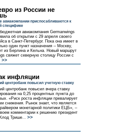
евро из России не
шь
е авиакомпании приспосабливаются к
й специфике
бюджетная авиакомпания Germanwings
явила об открытии с 29 апреля своего
йса в Санкт-Петербург. Пока она имеет в
лько один пункт назначения -- Москву,
ет из Берлина и Кельна. Новый маршрут
gs свяжет северную столицу России с
>>
.
ак инфляции
ий центробанк повысил учетную ставку
ий центробанк повысил вчера ставку
рования на 0,25 процентных пункта до
вых. «Риск роста инфляции превалирует
ми снижения. Рынок знает, что является
райвером монетарной политики ЕЦБ», --
своем комментарии к решению президент
>>
Клод Трише...