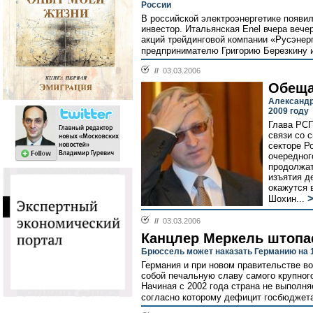
России
В российской электроэнергетике появи
инвестор. Итальянская Enel вчера вече
акций трейдинговой компании «Русэне
предпринимателю Григорию Березкину и 
//
03.03.2006
Обеща
Александр
2009 году
Глава РСП
связи со 
секторе Р
очередног
продолжат
изъятия д
окажутся 
Шохин...
//
03.03.2006
Канцлер Меркель штоп
Брюссель может наказать Германию на 
Германия и при новом правительстве во
собой печальную славу самого крупног
Начиная с 2002 года страна не выполня
согласно которому дефицит госбюджет