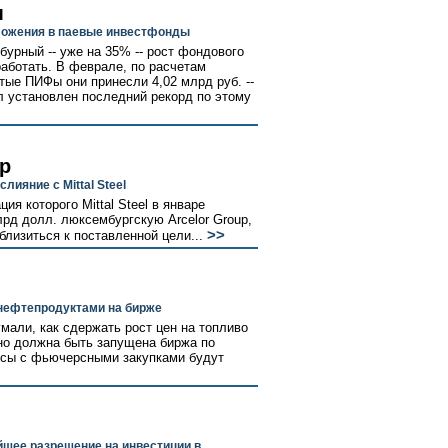
м
ложения в паевые инвестфонды
бурный -- уже на 35% -- рост фондового
работать. В феврале, по расчетам
рытые ПИФы они принесли 4,02 млрд руб. --
л установлен последний рекорд по этому
р
лияние с Mittal Steel
я которого Mittal Steel в январе
лрд долл. люксембургскую Arcelor Group,
>>
близиться к поставленной цели...
 нефтепродуктами на бирже
мали, как сдержать рост цен на топливо
ьно должна быть запущена биржа по
осы с фьючерсными закупками будут
шее разрешение на инвестиции в