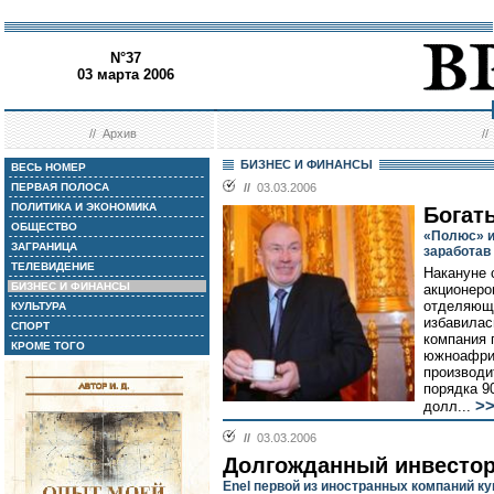
N°37
03 марта 2006
//
Архив
/
БИЗНЕС И ФИНАНСЫ
ВЕСЬ НОМЕР
ПЕРВАЯ ПОЛОСА
//
03.03.2006
ПОЛИТИКА И ЭКОНОМИКА
Богат
ОБЩЕСТВО
«Полюс» из
ЗАГРАНИЦА
заработав
ТЕЛЕВИДЕНИЕ
Накануне 
БИЗНЕС И ФИНАНСЫ
акционеро
отделяюща
КУЛЬТУРА
избавилас
СПОРТ
компания 
КРОМЕ ТОГО
южноафрик
производи
порядка 9
>
долл...
//
03.03.2006
Долгожданный инвесто
Enel первой из иностранных компаний ку