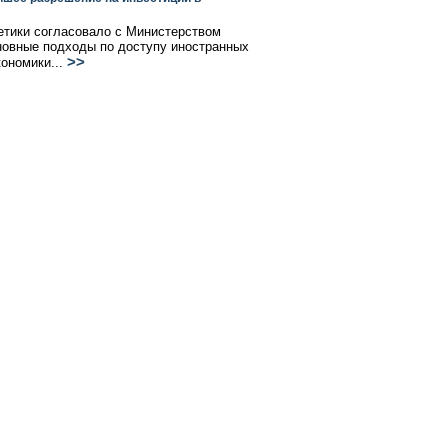
етики согласовало с Министерством
сновные подходы по доступу иностранных
>>
кономики...