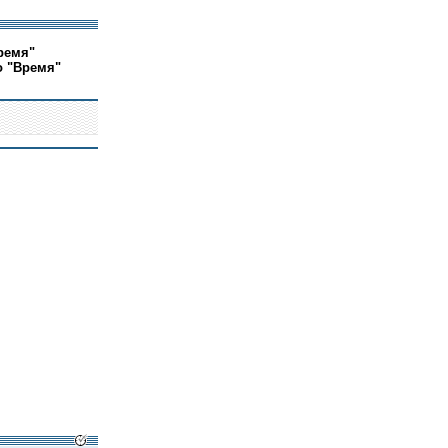
ремя"
о "Время"