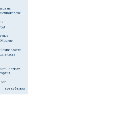
ась на
лнечногорске
ов
суд
аемых
в Москве
йские власти
оятельств
дил Ричарда
еоргия
алог
все события