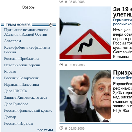
//
03.03.2006
Обзоры
За 19 
улети
Германски
российско
ТЕМЫ НОМЕРА
Признание независимости
Немецкая 
Абхазии и Южной Осетии
вчера объ
первого ре
Автопром
России то
Ксенофобия и неофашизм в
куда лета
России
Germanwin
Кельном..
Россия и Прибалтика
Исторические версии
//
03.03.2006
Косово
Призр
Россия и Белоруссия
Европейск
Европейск
Израиль и Палестина
рефинанси
Дело ЮКОСа
2,5% годо
над риска
Защита Химкинского леса
главным д
Дело Бульбова
заявил в 
Россия и финансовый кризис
ЕЦБ Жан-
Доллар
Россия и Израиль
//
03.03.2006
все темы