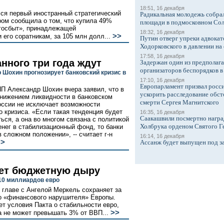
18:51, 16 декабря
лся первый иностранный стратегический
Радикальная молодежь собрал
ром сообщила о том, что купила 49%
площади в подмосковном Со
ргосбыт», принадлежащей
18:32, 16 декабря
>>
его соратникам, за 105 млн долл...
Путин отверг упреки адвокат
Ходорковского в давлении на 
17:58, 16 декабря
нного три года ждут
Задержан один из предполаг
организаторов беспорядков 
 Шохин прогнозирует банковский кризис в
17:10, 16 декабря
Европарламент призвал росси
П Александр Шохин вчера заявил, что в
ускорить расследование обст
снижением ликвидности в банковском
смерти Сергея Магнитского
оссии не исключает возможности
о кризиса. «Если такая тенденция будет
16:35, 16 декабря
Саакашвили посмертно награ
ься, а она во многом связана с политикой
Холбрука орденом Святого Г
енег в стабилизационный фонд, то банки
в сложном положении», -- считает г-н
16:14, 16 декабря
>>
Ассанж будет выпущен под з
ает бюджетную дыру
10 миллиардов евро
 главе с Ангелой Меркель сохраняет за
о «финансового нарушителя» Европы.
ет условия Пакта о стабильности евро,
>>
а не может превышать 3% от ВВП...