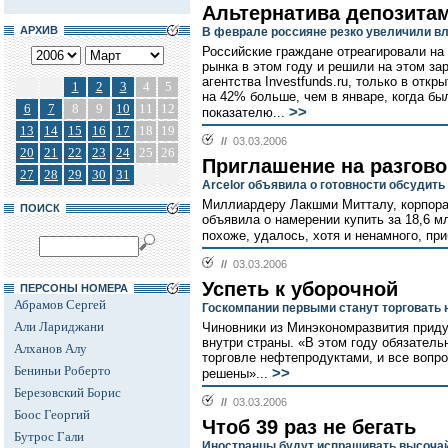
Альтернатива депозита
АРХИВ
В феврале россияне резко увеличили в
Российские граждане отреагировали на 
рынка в этом году и решили на этом за
агентства Investfunds.ru, только в отк
1
2
3
4
5
на 42% больше, чем в январе, когда бы
6
7
8
9
10
11
12
>>
показателю...
13
14
15
16
17
18
19
//
03.03.2006
20
21
22
23
24
25
26
Приглашение на разгово
27
28
29
30
31
Arcelor объявила о готовности обсудить с
Миллиардеру Лакшми Митталу, корпораци
ПОИСК
объявила о намерении купить за 18,6 м
похоже, удалось, хотя и ненамного, при
//
03.03.2006
Успеть к уборочной
ПЕРСОНЫ НОМЕРА
Абрамов Сергей
Госкомпании первыми станут торговать
Али Лариджани
Чиновники из Минэкономразвития приду
внутри страны. «В этом году обязател
Алханов Алу
торговле нефтепродуктами, и все вопр
Бениньи Роберто
>>
решены»...
Березовский Борис
//
03.03.2006
Боос Георгий
Чтоб 39 раз не бегать
Бутрос Гали
Иностранцы будут испрашивать высочай