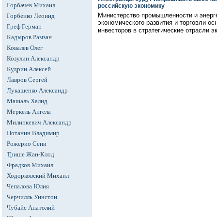
Горбачев Михаил
российскую экономику
Министерство промышленности и энерг
Горбенко Леонид
экономического развития и торговли о
Греф Герман
инвесторов в стратегические отрасли э
Кадыров Рамзан
Ковалев Олег
Козулин Александр
Кудрин Алексей
Лавров Сергей
Лукашенко Александр
Машаль Халид
Меркель Ангела
Милинкевич Александр
Потанин Владимир
Рожерио Сени
Трише Жан-Клод
Фрадков Михаил
Ходорковский Михаил
Чепалова Юлия
Черчилль Уинстон
Чубайс Анатолий