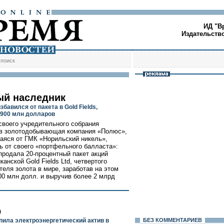
ИД "В
Издательств
/
поиск
ый наследник
бавился от пакета в Gold Fields,
 900 млн долларов
своего учредительного собрания
в золотодобывающая компания «Полюс»,
яся от ГМК «Норильский никель»,
ь от своего «портфельного балласта»:
продала 20-процентный пакет акций
анской Gold Fields Ltd, четвертого
теля золота в мире, заработав на этом
00 млн долл. и выручив более 2 млрд
>
р
пила электроэнергетический актив в
БЕЗ КОМMЕНТАРИЕВ