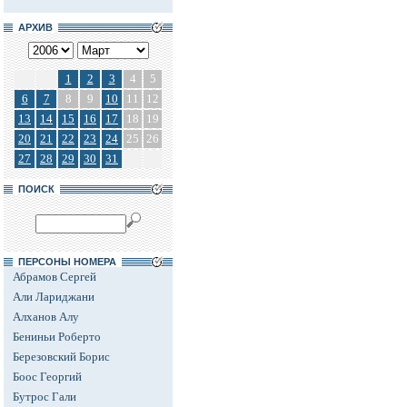
АРХИВ
1
2
3
4
5
6
7
8
9
10
11
12
13
14
15
16
17
18
19
20
21
22
23
24
25
26
27
28
29
30
31
ПОИСК
ПЕРСОНЫ НОМЕРА
Абрамов Сергей
Али Лариджани
Алханов Алу
Бениньи Роберто
Березовский Борис
Боос Георгий
Бутрос Гали