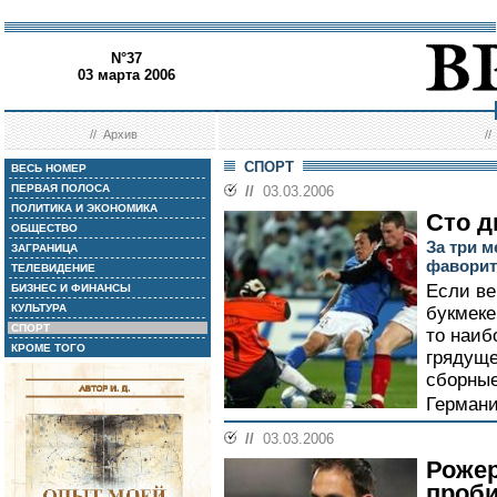
N°37
03 марта 2006
//
Архив
/
СПОРТ
ВЕСЬ НОМЕР
ПЕРВАЯ ПОЛОСА
//
03.03.2006
ПОЛИТИКА И ЭКОНОМИКА
Сто д
ОБЩЕСТВО
За три м
ЗАГРАНИЦА
фаворит
ТЕЛЕВИДЕНИЕ
Если ве
БИЗНЕС И ФИНАНСЫ
КУЛЬТУРА
букмеке
СПОРТ
то наиб
КРОМЕ ТОГО
грядуще
сборные
Германи
//
03.03.2006
Рожер
проби