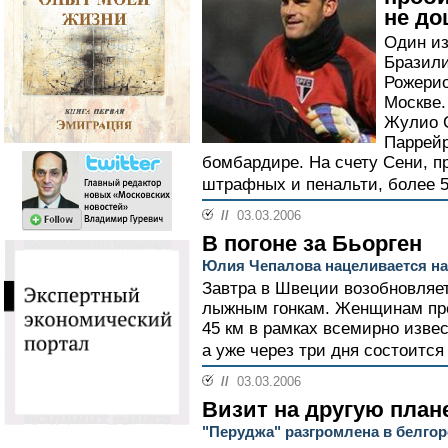
не до
Один из
Бразили
Рожерио
Москве.
Жулио С
Паррейр
бомбардире. На счету Сени, п
штрафных и пенальти, более 5
//
03.03.2006
В погоне за Бьорген
Юлия Чепалова нацеливается на
Завтра в Швеции возобновляе
лыжным гонкам. Женщинам пр
45 км в рамках всемирно изве
а уже через три дня состоится
//
03.03.2006
Визит на другую план
"Перуджа" разгромлена в белго