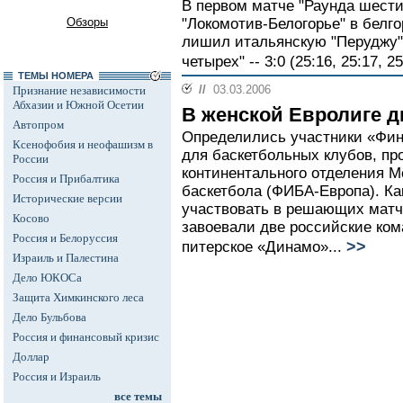
В первом матче "Раунда шест
Обзоры
"Локомотив-Белогорье" в белг
лишил итальянскую "Перуджу"
четырех" -- 3:0 (25:16, 25:17, 25
ТЕМЫ НОМЕРА
//
03.03.2006
Признание независимости
Абхазии и Южной Осетии
В женской Евролиге д
Автопром
Определились участники «Фин
Ксенофобия и неофашизм в
для баскетбольных клубов, пр
России
континентального отделения 
Россия и Прибалтика
баскетбола (ФИБА-Европа). Ка
Исторические версии
участвовать в решающих матч
Косово
завоевали две российские ко
Россия и Белоруссия
>>
питерское «Динамо»...
Израиль и Палестина
Дело ЮКОСа
Защита Химкинского леса
Дело Бульбова
Россия и финансовый кризис
Доллар
Россия и Израиль
все темы