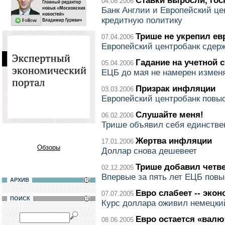
Ставки выросли, гос
04.08.2006
Банк Англии и Европейский це
кредитную политику
Трише не укрепил ев
07.04.2006
Европейский центробанк сдерж
Гадание на учетной с
05.04.2006
ЕЦБ до мая не намерен измен
Призрак инфляции
03.03.2006
Европейский центробанк повыс
Слушайте меня!
06.02.2006
Трише объявил себя единстве
Жертва инфляции
17.01.2006
Обзоры
Доллар снова дешевеет
Трише добавил четв
02.12.2005
Впервые за пять лет ЕЦБ повы
АРХИВ
Евро слабеет -- экон
07.07.2005
ПОИСК
Курс доллара оживил немецки
Евро остается «валю
08.06.2005