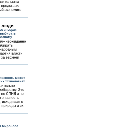
авительства
к представил
ый экономике
е люди
ов и Борис
 выбирать
разному
ия» неожиданно
збирать
енародным
партия власти
 за верхней
опасность может
ких технологиях
твительно
ообществу. Это
 не СПИД и не
ю опасность
а, исходящая от
 природы и их
ия Миронова