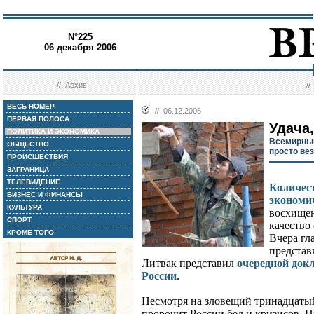
N°225
06 декабря 2006
//
Архив
/
ВЕСЬ НОМЕР
//
06.12.2006
ПЕРВАЯ ПОЛОСА
Удача,
ПОЛИТИКА И ЭКОНОМИКА
Всемирный
ОБЩЕСТВО
просто ве
ПРОИСШЕСТВИЯ
ЗАГРАНИЦА
ТЕЛЕВИДЕНИЕ
Количес
БИЗНЕС И ФИНАНСЫ
экономич
КУЛЬТУРА
восхищен
СПОРТ
качество
КРОМЕ ТОГО
Вчера гл
представ
Литвак представил
очередной док
России
.
Несмотря на зловещий тринадцатый
пророчит России бед и кризисов. П