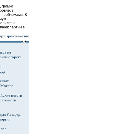
 громко
ровне, в
и проблемами. В
диум
елился с
ячеек партии в
артстроительство
ась на
лнечногорске
ов
суд
аемых
в Москве
йские власти
оятельств
дил Ричарда
еоргия
алог