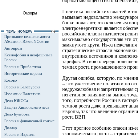
обрабатывающего сектора России», 
Политика российских властей в то
Обзоры
вызывает недовольство международ
банке полагают, что ключевым вопр
электроэнергетики является обеспе
ТЕМЫ НОМЕРА
российские власти пытаются решить
Признание независимости
максимально огосударствляя эти от
Абхазии и Южной Осетии
замкнутого круга. Из-за нежелания
Автопром
стратегические отрасли экономики
Ксенофобия и неофашизм в
внутренних источников и компенсир
России
тарифов. В свою очередь повышени
Россия и Прибалтика
темпах роста промышленного прои
Исторические версии
Другая ошибка, которую, по мнени
Косово
-- это ужесточение политики по о
Россия и Белоруссия
недружелюбная и запретительная ср
Израиль и Палестина
негативное влияние на рынок труда
того, потребности России в гастар
Дело ЮКОСа
темпов роста даже превышают ана
Защита Химкинского леса
Европы, так что введение огранич
Дело Бульбова
роста ВВП.
Россия и финансовый кризис
Доллар
Этот прогноз особенно опасен из-з
экономического роста -- строительс
Россия и Израиль