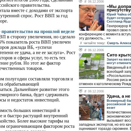
//
06.12.2006
ссийского правительства.
«Мы допра
присутств
тала вместе с доходами от экспорта
Юрий Чайка об
утренний спрос. Рост ВВП за год
будет сотрудн
оре.
Скотланд-Ярд
Генпрокурор 
провел свою п
е
правительство на прошлой неделе
конференцию с момента вступ
П в сторону увеличения, но сделало
эту должность...
>>
,6% показатель роста ВВП увеличен
// читайте тему:
Cмерть Алекс
торов доклада ВБ, «успехи
//
06.12.2006
пени ее удача, а не ее заслуга». Рост
Сито крыт
торов и сферы услуг, то есть тех
Запрет на вво
ние рубля. Но этот же фактор
могут отменить
Введенный в 
ечественных товаров.
всеобщий зап
«Россельхозна
м полугодии составляли торговля и
Россию риса 
ста обрабатывающей
отменен к католическому Рожде
ться. Дальнейшее развитие этого
//
06.12.2006
емирного банка, будет сдерживать
Удача, а не
сы и недостаток инвестиций.
Всемирный бан
российской эк
везет
имость больших инвестиций в
Количественн
се и быстро растущий внутренний
экономическог
вызывают вос
койство. Более высокие тарифы на
западных экспертов, но его ка
дним ограничивающим фактором роста
оценивают гораздо скромнее. 