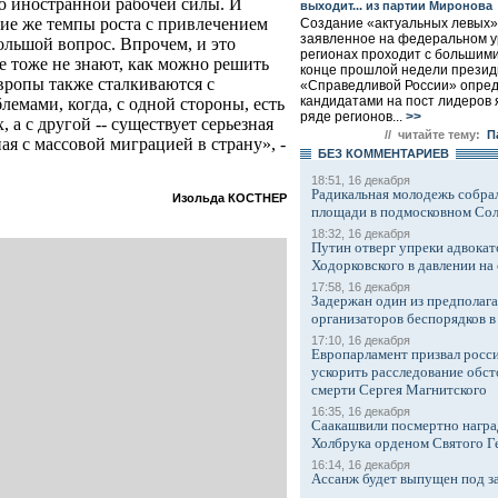
ю иностранной рабочей силы. И
выходит... из партии Миронова
кие же темпы роста с привлечением
Создание «актуальных левых»,
заявленное на федеральном у
ольшой вопрос. Впрочем, и это
регионах проходит с большим
е тоже не знают, как можно решить
конце прошлой недели прези
вропы также сталкиваются с
«Справедливой России» опред
кандидатами на пост лидеров 
мами, когда, с одной стороны, есть
ряде регионов...
>>
 а с другой -- существует серьезная
// читайте тему:
П
ая с массовой миграцией в страну», -
БЕЗ КОМMЕНТАРИЕВ
18:51, 16 декабря
Радикальная молодежь собрал
Изольда КОСТНЕР
площади в подмосковном Со
18:32, 16 декабря
Путин отверг упреки адвокат
Ходорковского в давлении на 
17:58, 16 декабря
Задержан один из предполаг
организаторов беспорядков 
17:10, 16 декабря
Европарламент призвал росси
ускорить расследование обст
смерти Сергея Магнитского
16:35, 16 декабря
Саакашвили посмертно награ
Холбрука орденом Святого Г
16:14, 16 декабря
Ассанж будет выпущен под з