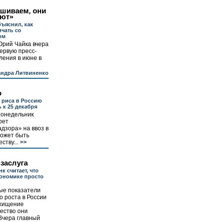
шиваем, они
уют»
ъяснил, как
ичать со
ом
Юрий Чайка вчера
ервую пресс-
ления в июне в
андра Литвиненко
о
з риса в Россию
 к 25 декабря
понедельник
рет
дзора» на ввоз в
может быть
ству...
>>
 заслуга
к считает, что
ономике просто
ые показатели
о роста в России
хищение
чество они
Вчера главный