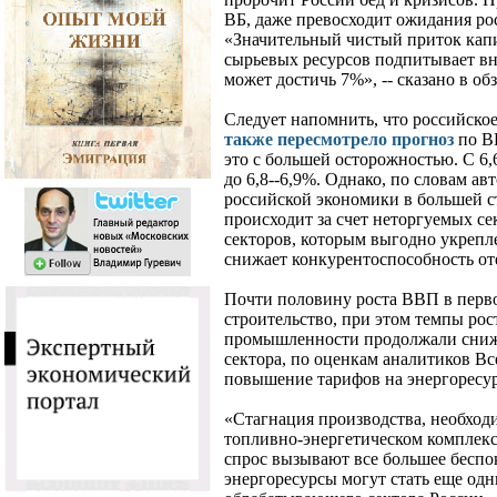
ВБ, даже превосходит ожидания ро
«Значительный чистый приток капи
сырьевых ресурсов подпитывает вн
может достичь 7%», -- сказано в обз
Следует напомнить, что российско
также пересмотрело прогноз
по ВВ
это с большей осторожностью. С 6
до 6,8--6,9%. Однако, по словам ав
российской экономики в большей сте
происходит за счет неторгуемых сек
секторов, которым выгодно укрепле
снижает конкурентоспособность от
Почти половину роста ВВП в перво
строительство, при этом темпы ро
промышленности продолжали снижа
сектора, по оценкам аналитиков Вс
повышение тарифов на энергоресур
«Стагнация производства, необход
топливно-энергетическом комплек
спрос вызывают все большее беспо
энергоресурсы могут стать еще о