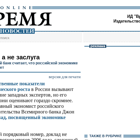
ИД "В
Издательств
/
поиск
 а не заслуга
 банк считает, что российской экономике
зет
версия для печати
твенные показатели
еского роста
в России вызывают
ие западных экспертов, но его
 они оценивают гораздо скромнее.
авный экономист российского
ительства Всемирного банка Джон
лад, посвященный экономике
 порядковый номер, доклад не
ТАКЖЕ В РУБРИКЕ
рогноз итогов 2006 года, сделанный