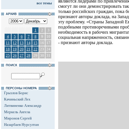
являются лидерами по привлечени
все темы
смогут ли они демонстрировать та
только российских граждан, пока б
АРХИВ
признают авторы доклада, на Запад
эту проблему. «Страны Западной Е
подобными противоречивыми пробле
1
2
3
необходимость в рабочих мигрантах,
4
5
6
7
8
9
10
социальная напряженность, связанн
- признают авторы доклада.
11
12
13
14
15
16
17
18
19
20
21
22
23
24
25
26
27
28
29
30
31
ПОИСК
ПЕРСОНЫ НОМЕРА
Грызлов Борис
Качиньский Лех
Литвиненко Александр
Меркель Ангела
Миронов Сергей
Назарбаев Нурсултан