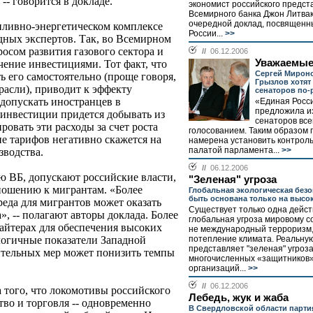
-- говорится в докладе.
экономист российского предст
Всемирного банка Джон Литва
очередной доклад, посвященн
пливно-энергетическом комплексе
России...
>>
ных экспертов. Так, во Всемирном
осом развития газового сектора и
//
06.12.2006
Уважаемы
чение инвестициями. Тот факт, что
Сергей Мирон
 его самостоятельно (проще говоря,
Грызлов хотят
расли), приводит к эффекту
сенаторов по-
 допускать иностранцев в
«Единая Росс
предложила и
 инвестиции придется добывать из
сенаторов вс
овать эти расходы за счет роста
голосованием. Таким образом 
е тарифов негативно скажется на
намерена установить контроль
палатой парламента...
>>
зводства.
//
06.12.2006
ю ВБ, допускают российские власти,
"Зеленая" угроза
тношению к мигрантам. «Более
Глобальная экологическая без
быть основана только на высо
еда для мигрантов может оказать
Существует только одна дейс
», -- полагают авторы доклада. Более
глобальная угроза мировому с
байтерах для обеспечения высоких
не международный терроризм,
потепление климата. Реальну
логичные показатели Западной
представляет "зеленая" угроз
ительных мер может понизить темпы
многочисленных «защитников»
организаций...
>>
//
06.12.2006
а того, что локомотивы российского
Лебедь, жук и жаба
тво и торговля -- одновременно
В Свердловской области парт