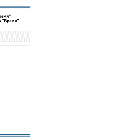
ремя"
о "Время"