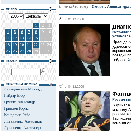
// читайте тему:
Cмерть Александра
АРХИВ
//
04.12.2006
1
2
3
Диагн
4
5
6
7
8
9
10
Источник 
установле
11
12
13
14
15
16
17
Ирландски
18
19
20
21
22
23
24
удалось о
заражения
25
26
27
28
29
30
31
поездки п
>
Гайдар...
ПОИСК
ПЕРСОНЫ НОМЕРА
//
04.12.2006
Ахмадинежад Махмуд
Фанта
Гайдар Егор
Россия вы
Грушко Александр
В финале 
Грызлов Борис
команду Ар
российско
Кондолиза Райс
Тарпищева
Литвиненко Александр
командног
Лукашенко Александр