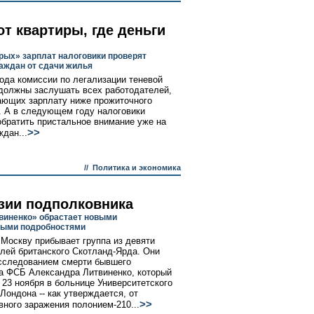
от квартиры, где деньги
рых» зарплат налоговики проверят
аждан от сдачи жилья
года комиссии по легализации теневой
должны заслушать всех работодателей,
ющих зарплату ниже прожиточного
 А в следующем году налоговики
братить пристальное внимание уже на
>>
ждан...
//
Политика и экономика
зии подполковника
виненко» обрастает новыми
ными подробностями
 Москву прибывает группа из девяти
лей британского Скотланд-Ярда. Они
сследованием смерти бывшего
а ФСБ Александра Литвиненко, который
 23 ноября в больнице Университетского
Лондона -- как утверждается, от
>>
вного заражения полонием-210...