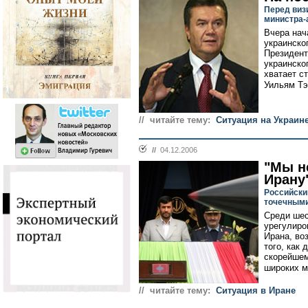
Перед виз
министра-
Вчера нач
украинско
Президент
украинско
хватает с
Уильям Тэ
// читайте тему:
Ситуация на Украин
//
04.12.2006
"Мы н
Ирану
Российски
точечным
Среди шес
урегулиро
Ирана, во
того, как
скорейшем
широких м
// читайте тему:
Ситуация в Иране