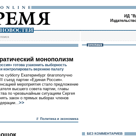
ИД "В
Издательств
/
поиск
ратический монополизм
оссия» готова узаконить выборность
 и контролировать верхнюю палату
ю субботу Екатеринбург благополучно
II съезд партии «Единая Россия».
енсацией мероприятия стало предложение
ателя высшего совета партии, главы
тва по чрезвычайным ситуациям Сергея
нять закон о прямых выборах членов
>>
дерации...
//
Политика и экономика
сошок
БЕЗ КОМMЕНТАРИЕВ