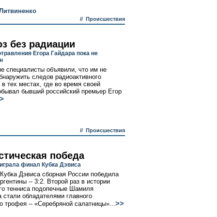
 Литвиненко
//
Происшествия
оз без радиации
отравления Егора Гайдара пока не
н
е специалисты объявили, что им не
бнаружить следов радиоактивного
 в тех местах, где во время своей
обывал бывший российский премьер Егор
>
//
Происшествия
стическая победа
играла финал Кубка Дэвиса
Кубка Дэвиса сборная России победила
гентины -- 3:2. Второй раз в истории
го тенниса подопечные Шамиля
 стали обладателями главного
>>
о трофея -- «Серебряной салатницы»...