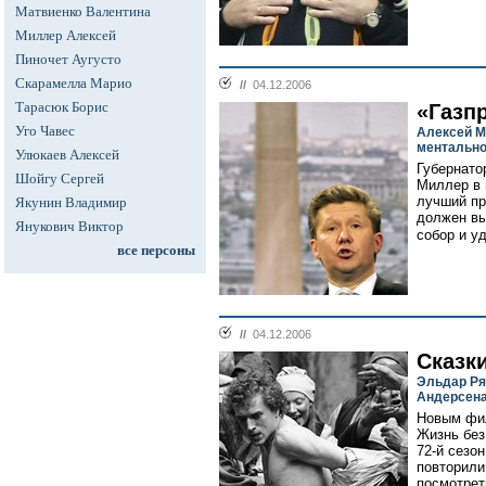
Матвиенко Валентина
Миллер Алексей
Пиночет Аугусто
Скарамелла Марио
//
04.12.2006
Тарасюк Борис
«Газп
Уго Чавес
Алексей М
ментально
Улюкаев Алексей
Губернато
Шойгу Сергей
Миллер в 
лучший пр
Якунин Владимир
должен вы
Янукович Виктор
собор и уд
все персоны
//
04.12.2006
Сказк
Эльдар Ря
Андерсен
Новым фи
Жизнь без
72-й сезо
повторили
посмотрет