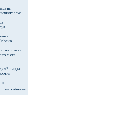
ась на
лнечногорске
ов
суд
аемых
в Москве
йские власти
оятельств
дил Ричарда
еоргия
алог
все события