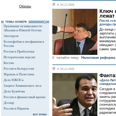
//
04.12.2006
Обзоры
Ключ 
лежат
После «се
ТЕМЫ НОМЕРА
доходы гр
Признание независимости
До конца 
Абхазии и Южной Осетии
зарплаты 
Автопром
выплачива
минимума.
Ксенофобия и неофашизм в
обещают о
России
самих гра
Россия и Прибалтика
Исторические версии
// читайте тему:
Налоговая реформа
Косово
Россия и Белоруссия
//
04.12.2006
Израиль и Палестина
Фанта
Дело ЮКОСа
«Дело Лит
скандаль
Защита Химкинского леса
Сегодня в
Дело Бульбова
следовате
заняты ра
Россия и финансовый кризис
сотрудник
Доллар
скончался
Россия и Израиль
колледжа 
радиоакти
все темы