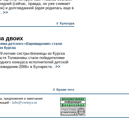
ледней (сейчас, правда, он уже снимает
) и долгожданной (идея родилась еще в
>>
..
//
Культура
на двоих
ями детского «Евровидения» стали
из Курска
 9-летние сестры-близнецы из Курска
стя Толмачевы стали победителями
дного конкурса исполнителей детской
>>
ровидение-2006» в Бухаресте...
//
Кроме того
, предложения и замечания:
info@vremya.ru
икаций -