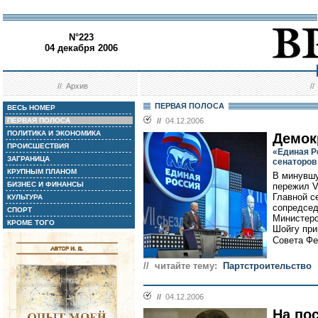
N°223
04 декабря 2006
//
Архив
/
ПЕРВАЯ ПОЛОСА
ВЕСЬ НОМЕР
ПЕРВАЯ ПОЛОСА
//
04.12.2006
ПОЛИТИКА И ЭКОНОМИКА
Демок
ПРОИСШЕСТВИЯ
«Единая Р
ЗАГРАНИЦА
сенаторов
КРУПНЫМ ПЛАНОМ
В минувшу
БИЗНЕС И ФИНАНСЫ
пережил V
Главной с
КУЛЬТУРА
сопредсед
СПОРТ
Министерс
КРОМЕ ТОГО
Шойгу при
Совета Фе
// читайте тему:
Партстроительство
//
04.12.2006
На по