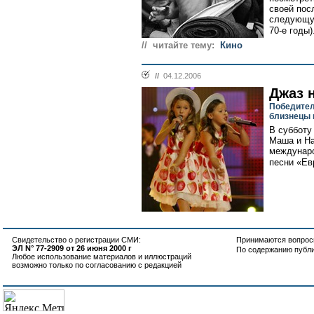
своей пос
следующую
70-е годы).
// читайте тему:
Кино
//
04.12.2006
Джаз 
Победител
близнецы 
В субботу
Маша и На
междунаро
песни «Ев
Свидетельство о регистрации СМИ:
Принимаются вопросы
ЭЛ N° 77-2909 от 26 июня 2000 г
По содержанию публ
Любое использование материалов и иллюстраций
возможно только по согласованию с редакцией