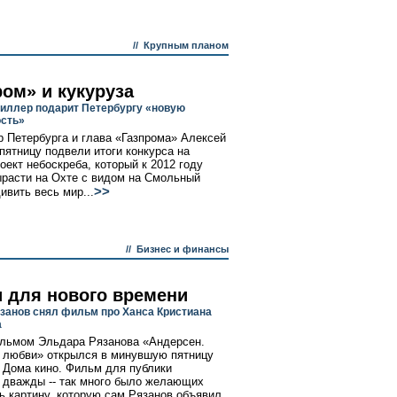
//
Крупным планом
ром» и кукуруза
иллер подарит Петербургу «новую
сть»
р Петербурга и глава «Газпрома» Алексей
пятницу подвели итоги конкурса на
оект небоскреба, который к 2012 году
расти на Охте с видом на Смольный
>>
ивить весь мир...
//
Бизнес и финансы
и для нового времени
занов снял фильм про Ханса Кристиана
а
льмом Эльдара Рязанова «Андерсен.
 любви» открылся в минувшую пятницу
н Дома кино. Фильм для публики
 дважды -- так много было желающих
ь картину, которую сам Рязанов объявил