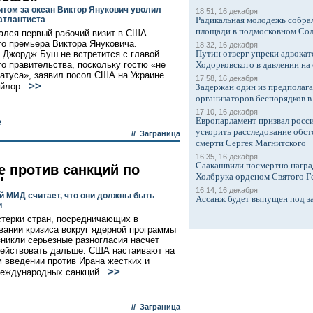
итом за океан Виктор Янукович уволил
18:51, 16 декабря
атлантиста
Радикальная молодежь собрал
площади в подмосковном Со
ался первый рабочий визит в США
го премьера Виктора Януковича.
18:32, 16 декабря
Путин отверг упреки адвокат
 Джордж Буш не встретится с главой
го правительства, поскольку гостю «не
Ходорковского в давлении на 
татуса», заявил посол США на Украине
17:58, 16 декабря
>>
йлор...
Задержан один из предполаг
организаторов беспорядков 
17:10, 16 декабря
Европарламент призвал росси
е
ускорить расследование обст
//
Заграница
смерти Сергея Магнитского
16:35, 16 декабря
Саакашвили посмертно награ
е против санкций по
Холбрука орденом Святого Г
"
16:14, 16 декабря
й МИД считает, что они должны быть
Ассанж будет выпущен под з
и
терки стран, посредничающих в
вании кризиса вокруг ядерной программы
зникли серьезные разногласия насчет
 действовать дальше. США настаивают на
 введении против Ирана жестких и
>>
еждународных санкций...
//
Заграница