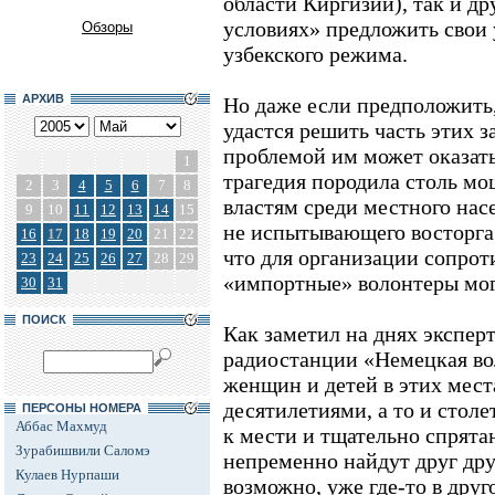
области Киргизии), так и др
условиях» предложить свои
Обзоры
узбекского режима.
АРХИВ
Но даже если предположить
удастся решить часть этих з
проблемой им может оказать
1
трагедия породила столь мо
2
3
4
5
6
7
8
властям среди местного насе
9
10
11
12
13
14
15
не испытывающего восторга
16
17
18
19
20
21
22
что для организации сопро
23
24
25
26
27
28
29
«импортные» волонтеры мог
30
31
ПОИСК
Как заметил на днях экспер
радиостанции «Немецкая во
женщин и детей в этих мест
десятилетиями, а то и стол
ПЕРСОНЫ НОМЕРА
Аббас Махмуд
к мести и тщательно спрят
Зурабишвили Саломэ
непременно найдут друг дру
Кулаев Нурпаши
возможно, уже где-то в дру