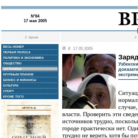
N°84
17 мая 2005
//
Архив
/
ВЕСЬ НОМЕР
//
17.05.2005
ПЕРВАЯ ПОЛОСА
Заряд
ПОЛИТИКА И ЭКОНОМИКА
Узбекски
ОБЩЕСТВО
доказат
ЗАГРАНИЦА
экстрем
КРУПНЫМ ПЛАНОМ
БИЗНЕС И ФИНАНСЫ
КУЛЬТУРА
СПОРТ
Ситуац
КРОМЕ ТОГО
нормали
случае
власти. Проверить эти свед
источников трудно, посколь
городе практически нет. Од
трудно не верить хотя бы по