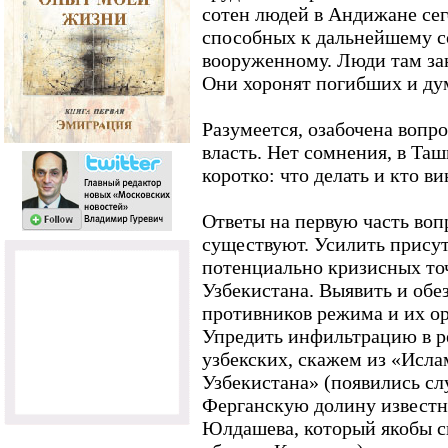
сотен людей в Андижане сег
способных к дальнейшему с
вооруженному. Люди там за
Они хоронят погибших и дум
Разумеется, озабочена вопро
власть. Нет сомнения, в Та
коротко: что делать и кто ви
Ответы на первую часть вопр
существуют. Усилить прису
потенциально кризисных то
Узбекистана. Выявить и обе
противников режима и их о
Упредить инфильтрацию в ре
узбекских, скажем из «Исл
Узбекистана» (появились сл
Ферганскую долину известн
Юлдашева, который якобы с