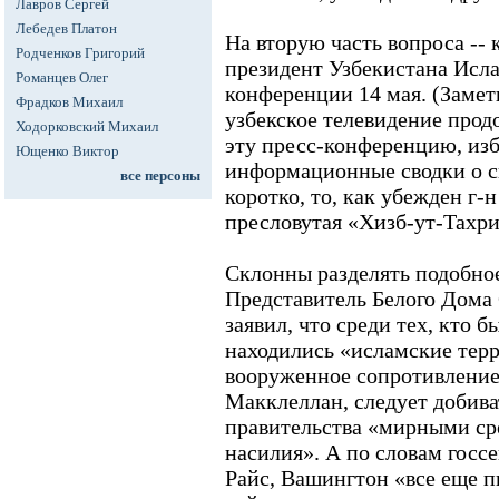
Лавров Сергей
Лебедев Платон
На вторую часть вопроса -- 
Родченков Григорий
президент Узбекистана Исл
Романцев Олег
конференции 14 мая. (Замет
Фрадков Михаил
узбекское телевидение прод
Ходорковский Михаил
эту пресс-конференцию, изб
Ющенко Виктор
информационные сводки о с
все персоны
коротко, то, как убежден г-
пресловутая «Хизб-ут-Тахри
Склонны разделять подобно
Представитель Белого Дома
заявил, что среди тех, кто 
находились «исламские тер
вооруженное сопротивление.
Макклеллан, следует добива
правительства «мирными ср
насилия». А по словам гос
Райс, Вашингтон «все еще п