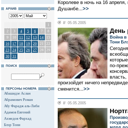
Королеве в ночь на 16 апреля,
>>
Душанбе...
АРХИВ
//
05.05.2005
1
День 
2
3
4
5
6
7
8
Война в
9
10
11
12
13
14
15
Тони Бл
16
17
18
19
20
21
22
Сегодня
23
24
25
26
27
28
29
всеобщи
30
31
которые
по-преж
ПОИСК
консерв
власть,
произойдет ничего непредвиден
>>
сменится...
ПЕРСОНЫ НОМЕРА
Абашидзе Аслан
Абрамович Роман
//
05.05.2005
Абу Фарадж аль-Либи
Нортг
Адамов Евгений
Производ
Ахмедов Фархад
государ
Блэр Тони
млрд до