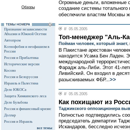
Огромные деньги, вложенные 
Обзоры
создание системы тотального 
обеспечили властям Москвы же
ТЕМЫ НОМЕРА
//
05.05.2005
Признание независимости
Абхазии и Южной Осетии
Топ-менеджер "Аль-К
Автопром
Пойман человек, который знает, 
Ксенофобия и неофашизм в
В Пакистане арестован человек
России
находится Усама Бен Ладен. Э
Россия и Прибалтика
международной террористичес
Исторические версии
Фарадж аль-Либи. Этот 41-лет
Косово
Ливийский. Он входил в десят
Россия и Белоруссия
>>
разыскиваемых ФБР...
Израиль и Палестина
Дело ЮКОСа
//
05.05.2005
Защита Химкинского леса
Как похищают из Рос
Дело Бульбова
Таджикского оппозиционера выв
Россия и финансовый кризис
Полностью подтвердились соо
Доллар
председатель демпартии Тадж
Россия и Израиль
Искандаров, бесследно исчез
все темы