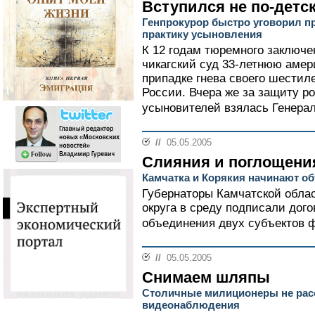
Вступился не по-детс
Генпрокурор быстро уговорил п
практику усыновления
К 12 годам тюремного заключе
чикагский суд 33-летнюю аме
припадке гнева своего шестил
России. Вчера же за защиту р
усыновителей взялась Генерал
//
05.05.2005
Слияния и поглощени
Камчатка и Корякия начинают о
Губернаторы Камчатской облас
округа в среду подписали дого
объединения двух субъектов ф
//
05.05.2005
Снимаем шляпы
Столичные милиционеры не рас
видеонаблюдения