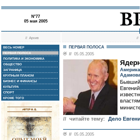
N°77
05 мая 2005
//
Архив
/
ПЕРВАЯ ПОЛОСА
ВЕСЬ НОМЕР
ПЕРВАЯ ПОЛОСА
//
05.05.2005
ПОЛИТИКА И ЭКОНОМИКА
Ядер
ОБЩЕСТВО
Америка
ЗАГРАНИЦА
Адамов
КРУПНЫМ ПЛАНОМ
Бывший
БИЗНЕС И ФИНАНСЫ
КУЛЬТУРА
Евгений
СПОРТ
известн
КРОМЕ ТОГО
властям
министе
// читайте тему:
Дело Евген
//
05.05.2005