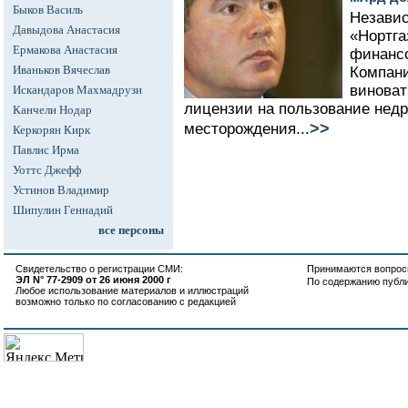
Быков Василь
Независ
Давыдова Анастасия
«Нортга
Ермакова Анастасия
финансо
Иваньков Вячеслав
Компани
виноват
Искандаров Махмадрузи
лицензии на пользование недр
Канчели Нодар
>>
месторождения...
Керкорян Кирк
Павлис Ирма
Уоттс Джефф
Устинов Владимир
Шипулин Геннадий
все персоны
Свидетельство о регистрации СМИ:
Принимаются вопросы
ЭЛ N° 77-2909 от 26 июня 2000 г
По содержанию публ
Любое использование материалов и иллюстраций
возможно только по согласованию с редакцией