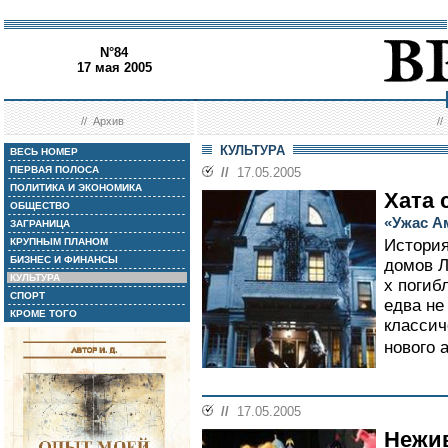
N°84
17 мая 2005
//
Архив
/
КУЛЬТУРА
ВЕСЬ НОМЕР
ПЕРВАЯ ПОЛОСА
//
17.05.2005
ПОЛИТИКА И ЭКОНОМИКА
Хата 
ОБЩЕСТВО
«Ужас А
ЗАГРАНИЦА
КРУПНЫМ ПЛАНОМ
История
БИЗНЕС И ФИНАНСЫ
домов Л
КУЛЬТУРА
х погиб
СПОРТ
едва не
КРОМЕ ТОГО
классич
нового 
//
17.05.2005
Нежи