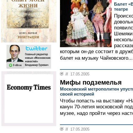
Балет «
театре
Происхо
довольн
появил
Шемякин
несколь
рассказ
которым он-де состоит в друж
балет на музыку Чайковского..
//
17.05.2005
Мифы подземелья
Московский метрополитен упуст
своей историей
Чтобы попасть на выставку «
канун 70-летия московской по
музее, надо пройти через наст
//
17.05.2005