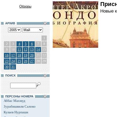
Присн
Обзоры
Новые к
АРХИВ
1
2
3
4
5
6
7
8
9
10
11
12
13
14
15
16
17
18
19
20
21
22
23
24
25
26
27
28
29
30
31
ПОИСК
ПЕРСОНЫ НОМЕРА
Аббас Махмуд
Зурабишвили Саломэ
Кулаев Нурпаши