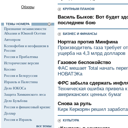
Обзоры
КРУПНЫМ ПЛАНОМ
Василь Быков: Вот будет здо
последнем бою
ТЕМЫ НОМЕРА
Признание независимости
Абхазии и Южной Осетии
БИЗНЕС И ФИНАНСЫ
Автопром
Нортгаз против Минфина
Ксенофобия и неофашизм в
Производитель газа требует о
России
ущерба на 4,3 млрд долларов
Россия и Прибалтика
Газовое беспокойство
Исторические версии
ФАС мешает Total начать пере
Косово
НОВАТЭКа
Россия и Белоруссия
Израиль и Палестина
ФРС забыла сдержать инфл
Дело ЮКОСа
Техническая ошибка привела 
американских ценных бумаг
Защита Химкинского леса
Дело Бульбова
Снова за руль
Россия и финансовый кризис
Кирк Керкорян решил заработат
Доллар
Россия и Израиль
КУЛЬТУРА
все темы