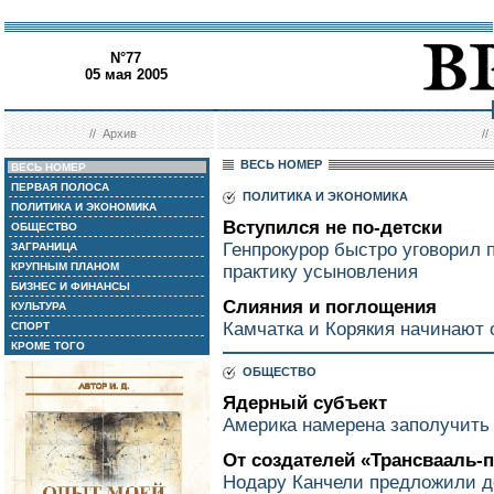
N°77
05 мая 2005
//
Архив
/
ВЕСЬ НОМЕР
ВЕСЬ НОМЕР
ПЕРВАЯ ПОЛОСА
ПОЛИТИКА И ЭКОНОМИКА
ПОЛИТИКА И ЭКОНОМИКА
Вступился не по-детски
ОБЩЕСТВО
Генпрокурор быстро уговорил 
ЗАГРАНИЦА
КРУПНЫМ ПЛАНОМ
практику усыновления
БИЗНЕС И ФИНАНСЫ
Слияния и поглощения
КУЛЬТУРА
Камчатка и Корякия начинают
СПОРТ
КРОМЕ ТОГО
ОБЩЕСТВО
Ядерный субъект
Америка намерена заполучить
От создателей «Трансвааль-
Нодару Канчели предложили д