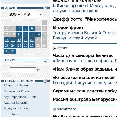
«Контакт» в контексте
В Киеве прошел I Международ
АРХИВ
документального кино
Джефф Уоттс: "Мне хотелось 
1
Второй фронт
2
3
4
5
6
7
8
Театру времен Великой Отечес
9
10
11
12
13
14
15
Бахрушинский музей
16
17
18
19
20
21
22
23
24
25
26
27
28
29
СПОРТ
30
31
Часы для сеньоры Бенитес
«Ливерпуль» вышел в финал Л
ПОИСК
«Нам ближе образ ведьмы, ч
«Классики» вышли на песок
ПЕРСОНЫ НОМЕРА
Геннадий Шипулин с энтузиазм
Абашидзе Аслан
Скромные теннисистки побе
Абрамович Роман
Абу Фарадж аль-Либи
Россия обыграла Белорусси
Адамов Евгений
Ахмедов Фархад
КРОМЕ ТОГО
Блэр Тони
Им бы понедельники взять и