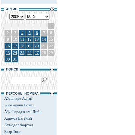
АРХИВ
1
2
3
4
5
6
7
8
9
10
11
12
13
14
15
16
17
18
19
20
21
22
23
24
25
26
27
28
29
30
31
ПОИСК
ПЕРСОНЫ НОМЕРА
Абашидзе Аслан
Абрамович Роман
Абу Фарадж аль-Либи
Адамов Евгений
Ахмедов Фархад
Блэр Тони