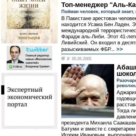
Топ-менеджер "Аль-К
Пойман человек, который знает, 
В Пакистане арестован человек
находится Усама Бен Ладен. Э
международной террористичес
Фарадж аль-Либи. Этот 41-лет
Ливийский. Он входил в десят
>>
разыскиваемых ФБР...
//
05.05.2005
Абаши
шоко
Разочар
револю
Аджария
годовщи
расстав
Тогда л
давлени
президента Михаила Саакашви
Батуми и вместе с секретарем
Игорем Ивановым, выполнявш