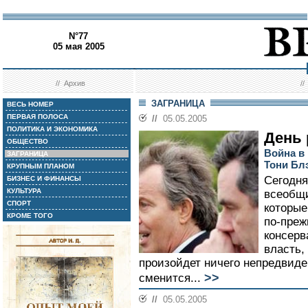
N°77
05 мая 2005
//
Архив
/
ЗАГРАНИЦА
ВЕСЬ НОМЕР
ПЕРВАЯ ПОЛОСА
//
05.05.2005
ПОЛИТИКА И ЭКОНОМИКА
День 
ОБЩЕСТВО
Война в
ЗАГРАНИЦА
Тони Бл
КРУПНЫМ ПЛАНОМ
Сегодня
БИЗНЕС И ФИНАНСЫ
КУЛЬТУРА
всеобщи
СПОРТ
которые
КРОМЕ ТОГО
по-преж
консерв
власть,
произойдет ничего непредвиден
>>
сменится...
//
05.05.2005