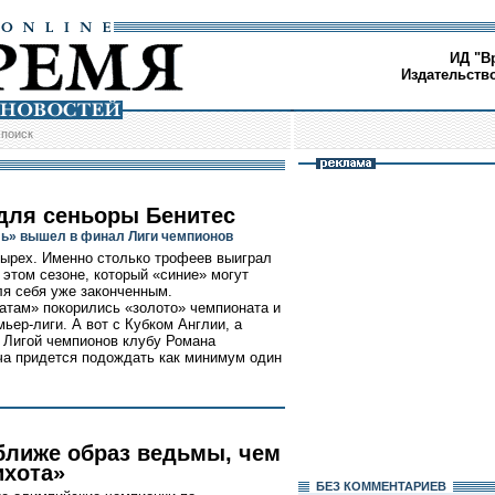
ИД "В
Издательств
/
поиск
для сеньоры Бенитес
ь» вышел в финал Лиги чемпионов
тырех. Именно столько трофеев выиграл
 этом сезоне, который «синие» могут
ля себя уже законченным.
атам» покорились «золото» чемпионата и
мьер-лиги. А вот с Кубком Англии, а
с Лигой чемпионов клубу Романа
а придется подождать как минимум один
ближе образ ведьмы, чем
ихота»
БЕЗ КОМMЕНТАРИЕВ