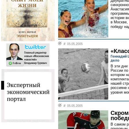
Двукратны
синхронно
Анастасия
программы
истории в
в Москве,
победу на
//
05.05.2005
«Клас
Геннадий 
дело
В эти дни
России по
котором н
комплекта
нашей стр
россияне 
уровня мо
//
05.05.2005
Скром
побед
В самом р
призовым 