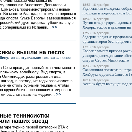
е олимпийские чемпионки по
му плаванию Анастасия Давыдова и
18:51, 16 декабря
Радикальная молодежь собрал
 Ермакова продемонстрировали новые
площади в подмосковном Со
. Во многом благодаря этому на первом в
ида спорта Кубке Европы, завершившемся
18:32, 16 декабря
 российский дуэт одержал убедительную
Путин отверг упреки адвокат
>>
д соперницами из Испании...
Ходорковского в давлении на 
17:58, 16 декабря
Задержан один из предполаг
организаторов беспорядков 
17:10, 16 декабря
Европарламент призвал росси
сики» вышли на песок
ускорить расследование обст
Шипулин с энтузиазмом взялся за новое
смерти Сергея Магнитского
16:35, 16 декабря
 в Сочи проходит первый этап чемпионата
Саакашвили посмертно награ
 пляжному волейболу. Вид спорта, в
Холбрука орденом Святого Г
а Олимпиадах разыгрывается два
16:14, 16 декабря
 наград, в последние годы развивался в
Ассанж будет выпущен под з
ане не столь бурными темпами, чтобы
на крупнейших соревнованиях мирового
>>
гли рассчитывать на медали...
ные теннисистки
или наших звезд
азгаре турнир первой категории ВТА с
фондом 1,3 млн долл. на земляных