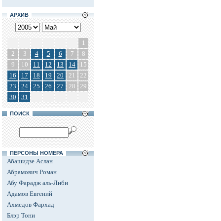
АРХИВ
1
2
3
4
5
6
7
8
9
10
11
12
13
14
15
16
17
18
19
20
21
22
23
24
25
26
27
28
29
30
31
ПОИСК
ПЕРСОНЫ НОМЕРА
Абашидзе Аслан
Абрамович Роман
Абу Фарадж аль-Либи
Адамов Евгений
Ахмедов Фархад
Блэр Тони