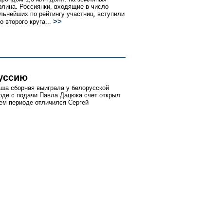
рлина. Россиянки, входящие в число
льнейших по рейтингу участниц, вступили
>>
о второго круга...
уссию
аша сборная выиграла у белорусской
иоде с подачи Павла Дацюка счет открыл
ем периоде отличился Сергей