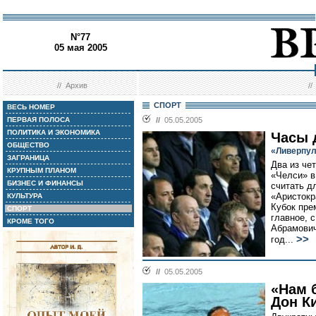
N°77
05 мая 2005
//
Архив
/
СПОРТ
ВЕСЬ НОМЕР
ПЕРВАЯ ПОЛОСА
//
05.05.2005
ПОЛИТИКА И ЭКОНОМИКА
Часы 
ОБЩЕСТВО
«Ливерпул
ЗАГРАНИЦА
Два из че
КРУПНЫМ ПЛАНОМ
«Челси» в
БИЗНЕС И ФИНАНСЫ
считать д
«Аристокр
КУЛЬТУРА
Кубок пре
СПОРТ
главное, 
КРОМЕ ТОГО
Абрамович
>>
год...
//
05.05.2005
«Нам 
Дон К