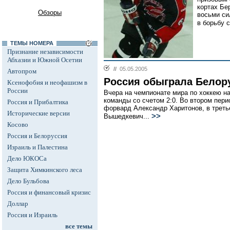
кортах Бе
Обзоры
восьми си
в борьбу с
ТЕМЫ НОМЕРА
Признание независимости
Абхазии и Южной Осетии
//
05.05.2005
Автопром
Россия обыграла Белор
Ксенофобия и неофашизм в
России
Вчера на чемпионате мира по хоккею н
команды со счетом 2:0. Во втором пер
Россия и Прибалтика
форвард Александр Харитонов, в треть
Исторические версии
>>
Вышедкевич...
Косово
Россия и Белоруссия
Израиль и Палестина
Дело ЮКОСа
Защита Химкинского леса
Дело Бульбова
Россия и финансовый кризис
Доллар
Россия и Израиль
все темы