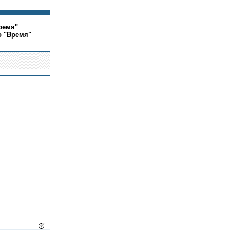
ремя"
о "Время"