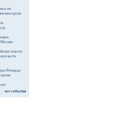
ась на
лнечногорске
ов
суд
аемых
в Москве
йские власти
оятельств
дил Ричарда
еоргия
алог
все события