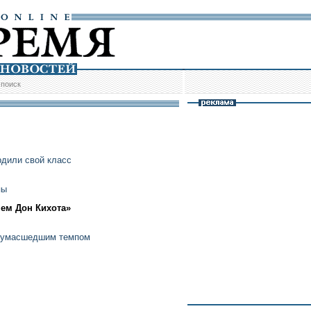
/
поиск
рдили свой класс
пы
чем Дон Кихота»
 сумасшедшим темпом