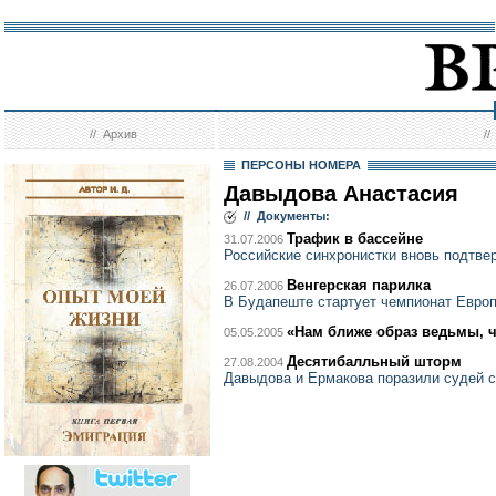
//
Архив
/
ПЕРСОНЫ НОМЕРА
Давыдова Анастасия
// Документы:
Трафик в бассейне
31.07.2006
Российские синхронистки вновь подтве
Венгерская парилка
26.07.2006
В Будапеште стартует чемпионат Евро
«Нам ближе образ ведьмы, 
05.05.2005
Десятибалльный шторм
27.08.2004
Давыдова и Ермакова поразили судей