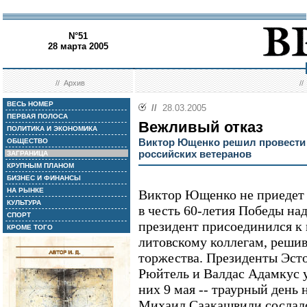
N°51
28 марта 2005
//
Архив
/
ВЕСЬ НОМЕР
//
28.03.2005
ПЕРВАЯ ПОЛОСА
Вежливый отказ
ПОЛИТИКА И ЭКОНОМИКА
Виктор Ющенко решил провести 9
ОБЩЕСТВО
российских ветеранов
ЗАГРАНИЦА
КРУПНЫМ ПЛАНОМ
БИЗНЕС И ФИНАНСЫ
НА РЫНКЕ
Виктор Ющенко не приедет 
КУЛЬТУРА
в честь 60-летия Победы н
СПОРТ
президент присоединился к 
КРОМЕ ТОГО
литовскому коллегам, реши
торжества. Президенты Эст
Рюйтель и Валдас Адамкус у
них 9 мая -- траурный день 
Михаил Саакашвили сослался