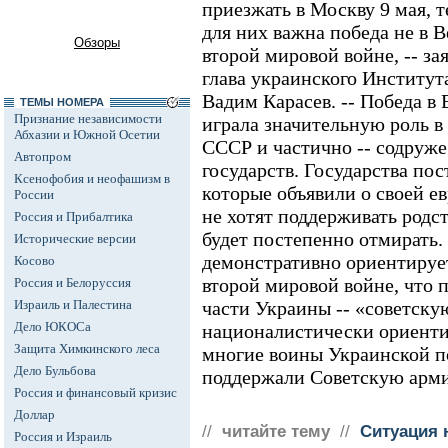
приезжать в Москву 9 мая, 
для них важна победа не в В
Обзоры
второй мировой войне, -- з
глава украинского Институт
Вадим Карасев. -- Победа в
ТЕМЫ НОМЕРА
Признание независимости
играла значительную роль в
Абхазии и Южной Осетии
СССР и частично -- содруже
Автопром
государств. Государства пос
Ксенофобия и неофашизм в
которые объявили о своей е
России
не хотят поддерживать родс
Россия и Прибалтика
будет постепенно отмирать
Исторические версии
демонстративно ориентируе
Косово
второй мировой войне, что 
Россия и Белоруссия
Израиль и Палестина
части Украины -- «советску
Дело ЮКОСа
националистически ориенти
Защита Химкинского леса
многие воины Украинской п
Дело Бульбова
поддержали Советскую арм
Россия и финансовый кризис
Доллар
//
читайте тему
//
Ситуация 
Россия и Израиль