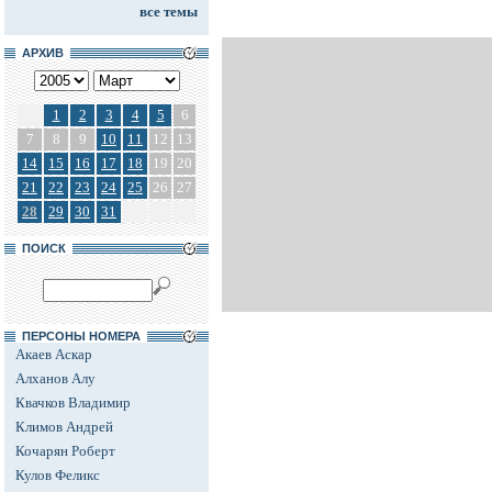
все темы
АРХИВ
1
2
3
4
5
6
7
8
9
10
11
12
13
14
15
16
17
18
19
20
21
22
23
24
25
26
27
28
29
30
31
ПОИСК
ПЕРСОНЫ НОМЕРА
Акаев Аскар
Алханов Алу
Квачков Владимир
Климов Андрей
Кочарян Роберт
Кулов Феликс