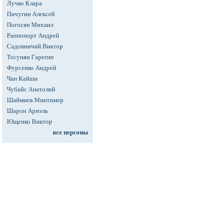
Лучко Клара
Пичугин Алексей
Погосян Михаил
Раппопорт Андрей
Садовничий Виктор
Тосунян Гарегин
Фурсенко Андрей
Чан Кайши
Чубайс Анатолий
Шаймиев Минтимер
Шарон Ариэль
Ющенко Виктор
все персоны