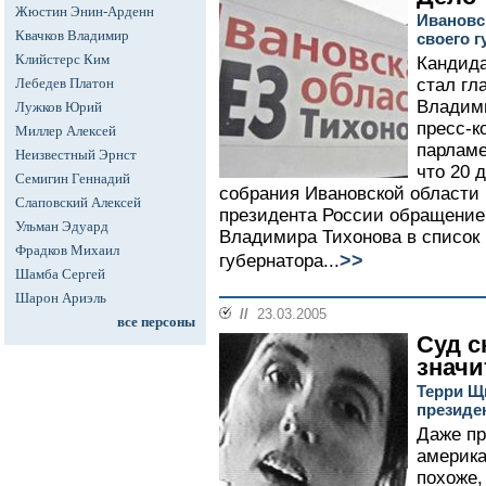
Жюстин Энин-Арденн
Ивановс
Квачков Владимир
своего г
Клийстерс Ким
Кандида
Лебедев Платон
стал гл
Владими
Лужков Юрий
пресс-к
Миллер Алексей
парламе
Неизвестный Эрнст
что 20 
Семигин Геннадий
собрания Ивановской области
Слаповский Алексей
президента России обращение
Ульман Эдуард
Владимира Тихонова в список 
Фрадков Михаил
>>
губернатора...
Шамба Сергей
Шарон Ариэль
//
23.03.2005
все персоны
Суд с
значи
Терри Щ
президе
Даже пр
америка
похоже,