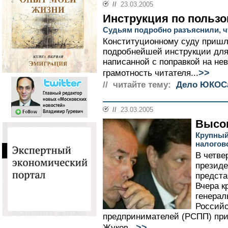
//
23.03.2005
Инструкция по польз
Судьям подробно разъяснили, ч
Конституционному суду пришл
подробнейшей инструкции для
написанной с поправкой на н
>>
грамотность читателя...
// читайте тему:
Дело ЮКОС
//
23.03.2005
Высо
Крупный
налогов
В четве
президе
предста
Вчера к
генерал
Российс
предпринимателей (РСПП) при
>>
Жуков...