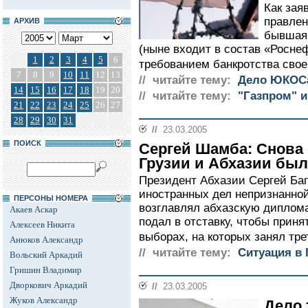
Как зая
правле
АРХИВ
бывшая 
(ныне входит в состав «Росне
1
2
3
4
5
6
требованием банкротства свое
7
8
9
10
11
12
13
// читайте тему:
Дело ЮКОС
14
15
16
17
18
19
20
// читайте тему:
"Газпром" и
21
22
23
24
25
26
27
28
29
30
31
//
23.03.2005
ПОИСК
Сергей Шамба: Снова
Грузии и Абхазии был
Президент Абхазии Сергей Баг
иностранных дел непризнанно
ПЕРСОНЫ НОМЕРА
возглавлял абхазскую диплома
Акаев Аскар
подал в отставку, чтобы приня
Алексеев Никита
выборах, на которых занял трет
Анюков Александр
// читайте тему:
Ситуация в 
Вольский Аркадий
Гришин Владимир
Дворкович Аркадий
//
23.03.2005
Жуков Александр
Дело 