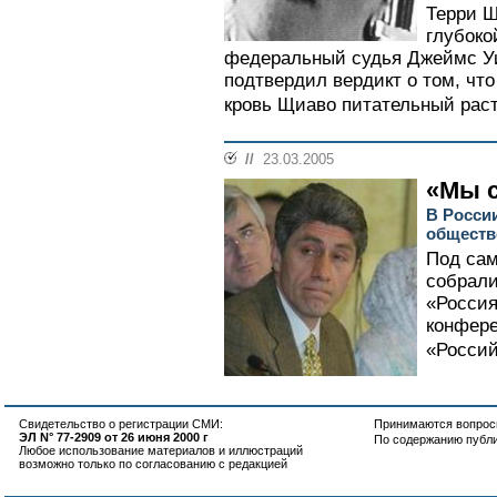
Терри Щ
глубоко
федеральный судья Джеймс Уи
подтвердил вердикт о том, чт
кровь Щиаво питательный раст
//
23.03.2005
«Мы 
В Росси
обществ
Под са
собрали
«Россия
конфере
«Россий
Свидетельство о регистрации СМИ:
Принимаются вопросы
ЭЛ N° 77-2909 от 26 июня 2000 г
По содержанию публ
Любое использование материалов и иллюстраций
возможно только по согласованию с редакцией