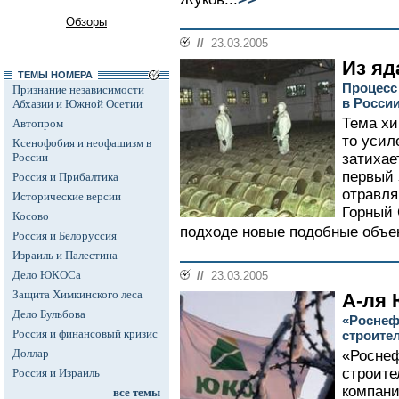
Обзоры
//
23.03.2005
Из яд
ТЕМЫ НОМЕРА
Процесс
Признание независимости
в России
Абхазии и Южной Осетии
Тема хи
Автопром
то усил
Ксенофобия и неофашизм в
России
затихае
первый 
Россия и Прибалтика
отравля
Исторические версии
Горный 
Косово
подходе новые подобные объек
Россия и Белоруссия
Израиль и Палестина
Дело ЮКОСа
//
23.03.2005
Защита Химкинского леса
А-ля
Дело Бульбова
«Роснеф
Россия и финансовый кризис
строите
Доллар
«Роснеф
строите
Россия и Израиль
компани
все темы