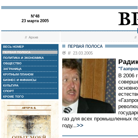
N°48
23 марта 2005
//
Архив
/
ПЕРВАЯ ПОЛОСА
ВЕСЬ НОМЕР
ПЕРВАЯ ПОЛОСА
//
23.03.2005
ПОЛИТИКА И ЭКОНОМИКА
Ради
ОБЩЕСТВО
"Газпро
ЗАГРАНИЦА
КРУПНЫМ ПЛАНОМ
В 2006 
БИЗНЕС И ФИНАНСЫ
соверше
КУЛЬТУРА
основно
СПОРТ
естеств
КРОМЕ ТОГО
«Газпро
революц
государ
газ для всех промышленных п
>>
году...