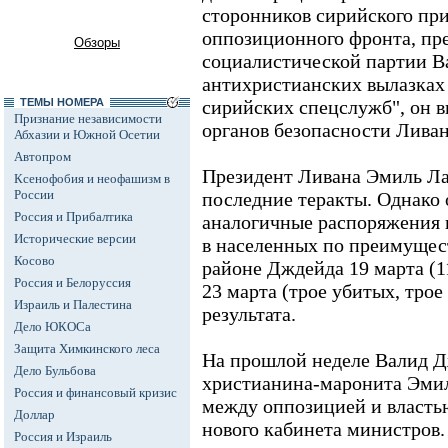
сторонников сирийского пр
оппозиционного фронта, пр
Обзоры
социалистической партии В
антихристианских вылазках 
ТЕМЫ НОМЕРА
сирийских спецслужб", он в
Признание независимости
органов безопасности Ливан
Абхазии и Южной Осетии
Автопром
Президент Ливана Эмиль Ла
Ксенофобия и неофашизм в
России
последние теракты. Однако 
Россия и Прибалтика
аналогичные распоряжения 
Исторические версии
в населенных по преимущес
Косово
районе Дждейда 19 марта (1
Россия и Белоруссия
23 марта (трое убитых, тро
Израиль и Палестина
результата.
Дело ЮКОСа
Защита Химкинского леса
На прошлой неделе Валид Д
Дело Бульбова
христианина-маронита Эмил
Россия и финансовый кризис
между оппозицией и власть
Доллар
нового кабинета министров.
Россия и Израиль