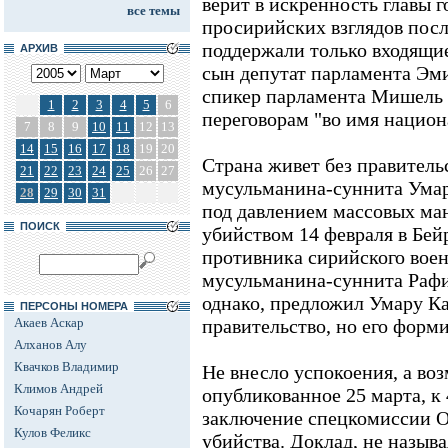
верит в искренность главы г
все темы
просирийских взглядов посл
поддержали только входящи
АРХИВ
сын депутат парламента Эм
спикер парламента Мишель 
1
2
3
4
5
6
переговорам "во имя национ
7
8
9
10
11
12
13
14
15
16
17
18
19
20
Страна живет без правительс
21
22
23
24
25
26
27
мусульманина-суннита Умар
28
29
30
31
под давлением массовых ма
ПОИСК
убийством 14 февраля в Бей
противника сирийского воен
мусульманина-суннита Рафи
однако, предложил Умару Ка
ПЕРСОНЫ НОМЕРА
Акаев Аскар
правительство, но его форми
Алханов Алу
Квачков Владимир
Не внесло успокоения, а во
Климов Андрей
опубликованное 25 марта, к
Кочарян Роберт
заключение спецкомиссии 
Кулов Феликс
убийства. Доклад, не называ