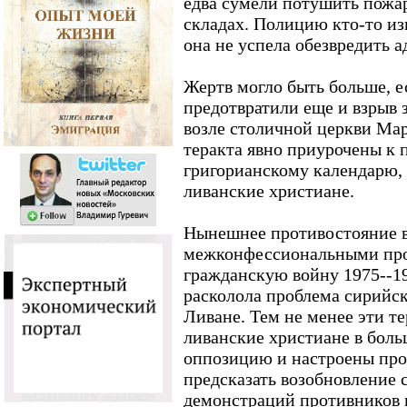
едва сумели потушить пожар
складах. Полицию кто-то изв
она не успела обезвредить 
Жертв могло быть больше, е
предотвратили еще и взрыв
возле столичной церкви Мар
теракта явно приурочены к 
григорианскому календарю, 
ливанские христиане.
Нынешнее противостояние в
межконфессиональными прот
гражданскую войну 1975--19
расколола проблема сирийск
Ливане. Тем не менее эти те
ливанские христиане в бол
оппозицию и настроены пр
предсказать возобновление
демонстраций противников и