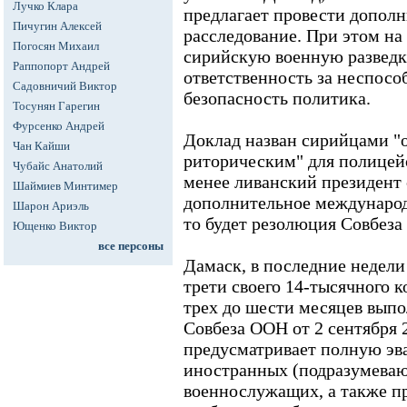
Лучко Клара
предлагает провести допол
Пичугин Алексей
расследование. При этом на
Погосян Михаил
сирийскую военную разведку
Раппопорт Андрей
ответственность за неспосо
Садовничий Виктор
безопасность политика.
Тосунян Гарегин
Фурсенко Андрей
Доклад назван сирийцами "
Чан Кайши
риторическим" для полицейс
Чубайс Анатолий
менее ливанский президент 
Шаймиев Минтимер
дополнительное международ
Шарон Ариэль
то будет резолюция Совбеза
Ющенко Виктор
все персоны
Дамаск, в последние недели
трети своего 14-тысячного к
трех до шести месяцев вып
Совбеза ООН от 2 сентября 2
предусматривает полную эв
иностранных (подразумеваю
военнослужащих, а также п