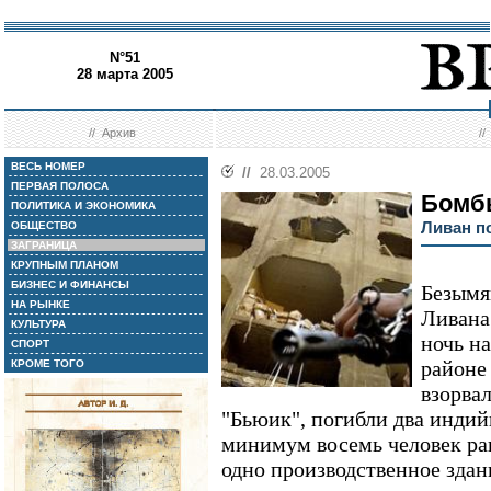
N°51
28 марта 2005
//
Архив
/
ВЕСЬ НОМЕР
//
28.03.2005
ПЕРВАЯ ПОЛОСА
Бомбы
ПОЛИТИКА И ЭКОНОМИКА
Ливан п
ОБЩЕСТВО
ЗАГРАНИЦА
КРУПНЫМ ПЛАНОМ
БИЗНЕС И ФИНАНСЫ
Безымя
НА РЫНКЕ
Ливана 
КУЛЬТУРА
ночь н
СПОРТ
районе
КРОМЕ ТОГО
взорва
"Бьюик", погибли два индий
минимум восемь человек ра
одно производственное здан