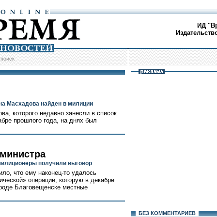
ИД "В
Издательств
/
поиск
на Масхадова найден в милиции
ва, которого недавно занесли в список
бре прошлого года, на днях был
 министра
милиционеры получили выговор
ло, что ему наконец-то удалось
ической» операции, которую в декабре
ороде Благовещенске местные
БЕЗ КОМMЕНТАРИЕВ