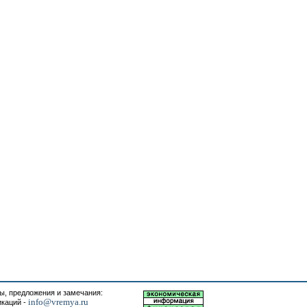
, предложения и замечания:
info@vremya.ru
икаций -