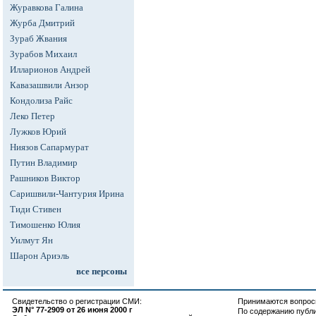
Журавкова Галина
Журба Дмитрий
Зураб Жвания
Зурабов Михаил
Илларионов Андрей
Кавазашвили Анзор
Кондолиза Райс
Леко Петер
Лужков Юрий
Ниязов Сапармурат
Путин Владимир
Рашников Виктор
Саришвили-Чантурия Ирина
Тиди Стивен
Тимошенко Юлия
Уилмут Ян
Шарон Ариэль
все персоны
Свидетельство о регистрации СМИ:
Принимаются вопросы
ЭЛ N° 77-2909 от 26 июня 2000 г
По содержанию публ