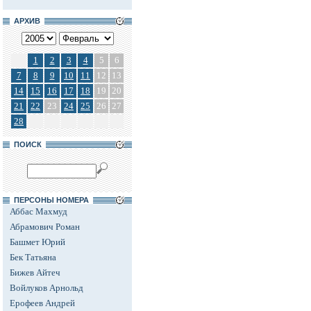
АРХИВ
1
2
3
4
5
6
7
8
9
10
11
12
13
14
15
16
17
18
19
20
21
22
23
24
25
26
27
28
ПОИСК
ПЕРСОНЫ НОМЕРА
Аббас Махмуд
Абрамович Роман
Башмет Юрий
Бек Татьяна
Бижев Айтеч
Войлуков Арнольд
Ерофеев Андрей