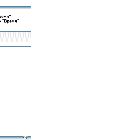
ремя"
о "Время"