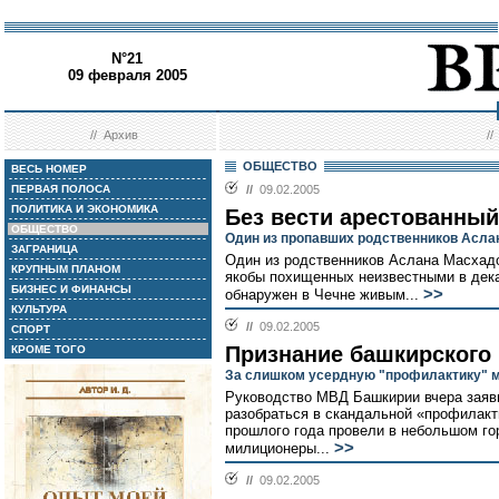
N°21
09 февраля 2005
//
Архив
/
ОБЩЕСТВО
ВЕСЬ НОМЕР
ПЕРВАЯ ПОЛОСА
//
09.02.2005
ПОЛИТИКА И ЭКОНОМИКА
Без вести арестованный
ОБЩЕСТВО
Один из пропавших родственников Асла
ЗАГРАНИЦА
Один из родственников Аслана Масхадо
КРУПНЫМ ПЛАНОМ
якобы похищенных неизвестными в дека
БИЗНЕС И ФИНАНСЫ
>>
обнаружен в Чечне живым...
КУЛЬТУРА
//
09.02.2005
СПОРТ
Признание башкирского
КРОМЕ ТОГО
За слишком усердную "профилактику" 
Руководство МВД Башкирии вчера заяви
разобраться в скандальной «профилакт
прошлого года провели в небольшом г
>>
милиционеры...
//
09.02.2005