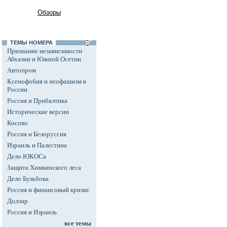
Обзоры
ТЕМЫ НОМЕРА
Признание независимости
Абхазии и Южной Осетии
Автопром
Ксенофобия и неофашизм в
России
Россия и Прибалтика
Исторические версии
Косово
Россия и Белоруссия
Израиль и Палестина
Дело ЮКОСа
Защита Химкинского леса
Дело Бульбова
Россия и финансовый кризис
Доллар
Россия и Израиль
все темы