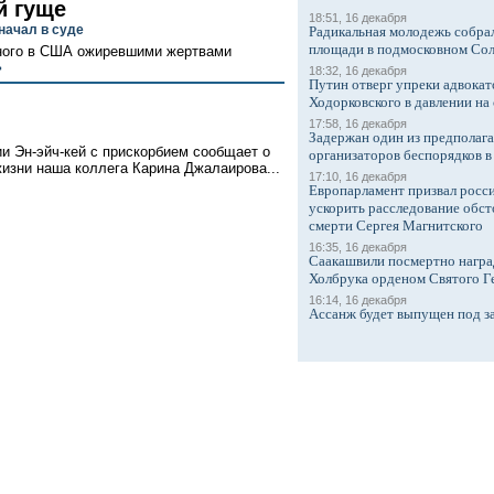
й гуще
18:51, 16 декабря
начал в суде
Радикальная молодежь собрал
площади в подмосковном Со
нного в США ожиревшими жертвами
>
18:32, 16 декабря
Путин отверг упреки адвокат
Ходорковского в давлении на 
17:58, 16 декабря
Задержан один из предполаг
и Эн-эйч-кей с прискорбием сообщает о
организаторов беспорядков 
жизни наша коллега Карина Джалаирова...
17:10, 16 декабря
Европарламент призвал росси
ускорить расследование обст
смерти Сергея Магнитского
16:35, 16 декабря
Саакашвили посмертно награ
Холбрука орденом Святого Г
16:14, 16 декабря
Ассанж будет выпущен под з