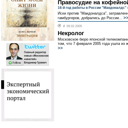
Правосудие на кофейно
16-й год работы в России "Макдоналдс" 
Иски против "Макдоналдса", затравле
>
гамбургеров, добрались до России...
//
09.02.2005
Некролог
Московское бюро японской телекомпани
том, что 7 февраля 2005 года ушла из 
>>