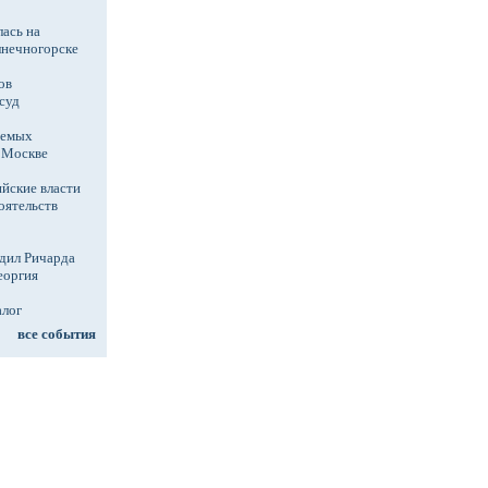
ась на
лнечногорске
ов
суд
аемых
в Москве
йские власти
оятельств
дил Ричарда
еоргия
алог
все события