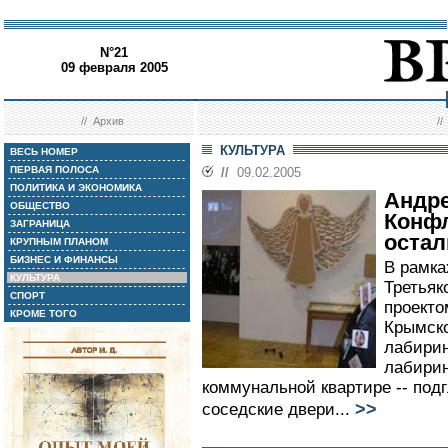
N°21
09 февраля 2005
//
Архив
/
КУЛЬТУРА
ВЕСЬ НОМЕР
ПЕРВАЯ ПОЛОСА
//
09.02.2005
ПОЛИТИКА И ЭКОНОМИКА
Андр
ОБЩЕСТВО
Конфл
ЗАГРАНИЦА
остал
КРУПНЫМ ПЛАНОМ
БИЗНЕС И ФИНАНСЫ
В рамка
КУЛЬТУРА
Третьяк
СПОРТ
проекто
КРОМЕ ТОГО
Крымско
лабирин
лабирин
коммунальной квартире -- под
>>
соседские двери...