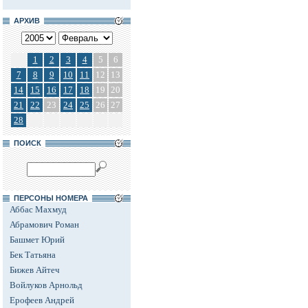
АРХИВ
1
2
3
4
5
6
7
8
9
10
11
12
13
14
15
16
17
18
19
20
21
22
23
24
25
26
27
28
ПОИСК
ПЕРСОНЫ НОМЕРА
Аббас Махмуд
Абрамович Роман
Башмет Юрий
Бек Татьяна
Бижев Айтеч
Войлуков Арнольд
Ерофеев Андрей