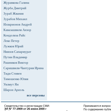
Журавкова Галина
Журба Дмитрий
Зураб Жвания
Зурабов Михаил
Илларионов Андрей
Кавазашвили Анзор
Кондолиза Райс
Леко Петер
Лужков Юрий
Ниязов Сапармурат
Путин Владимир
Рашников Виктор
Саришвили-Чантурия Ирина
Тиди Стивен
Тимошенко Юлия
Уилмут Ян
Шарон Ариэль
все персоны
Свидетельство о регистрации СМИ:
Принимаются вопросы
ЭЛ N° 77-2909 от 26 июня 2000 г
По содержанию публ