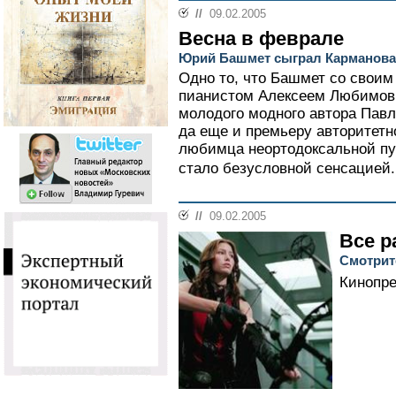
//
09.02.2005
Весна в феврале
Юрий Башмет сыграл Карманова,
Одно то, что Башмет со своим
пианистом Алексеем Любимов
молодого модного автора Павл
да еще и премьеру авторитетн
любимца неортодоксальной п
стало безусловной сенсацией.
//
09.02.2005
Все р
Смотрит
Кинопр