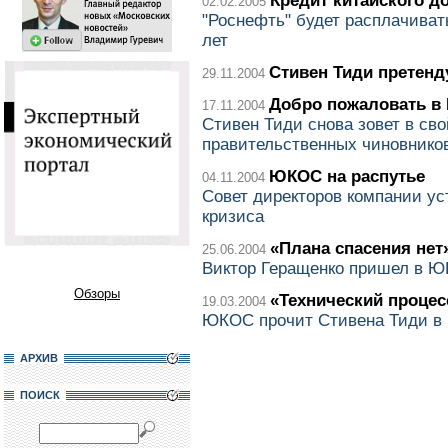
Кредит китайского д
02.02.2005
"Роснефть" будет расплачиват
лет
Стивен Тиди претенд
29.11.2004
Добро пожаловать в
17.11.2004
Стивен Тиди снова зовет в сво
правительственных чиновнико
ЮКОС на распутье
04.11.2004
Совет директоров компании ус
кризиса
«Плана спасения нет
25.06.2004
Виктор Геращенко пришел в Ю
Обзоры
«Технический процес
19.03.2004
ЮКОС прочит Стивена Тиди в
АРХИВ
ПОИСК