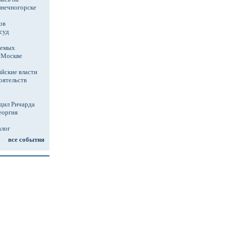
лнечногорске
ов
суд
аемых
в Москве
йские власти
оятельств
дил Ричарда
еоргия
алог
все события