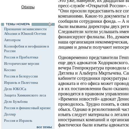
Это уже, наверное, их двадцатый ви
пресс-службе «Открытой России». -
Обзоры
"Они просили предоставить все со
компаниями. Какие-то документы пр
сообщили сотрудники фонда. -- А н
ТЕМЫ НОМЕРА
были вызваны директоры двух рег
Признание независимости
Следователи хотели услышать имен
Абхазии и Южной Осетии
финансируют филиалы. Но, думаем,
Автопром
наша организация некоммерческая
Ксенофобия и неофашизм в
лицами и деньги получают непоср
России
Россия и Прибалтика
Одновременно представители Генп
еще двух адвокатов Ходорковского. 
Исторические версии
вечера Генпрокуратура проводила 
Косово
Дятлева и Альберта Мкртычева. Са
Россия и Белоруссия
кабинете сотрудники прокуратуры 
Израиль и Палестина
адвоката и его офиса может проводи
а в их постановлении было сказано
Дело ЮКОСа
проводятся в правовом управлении 
Защита Химкинского леса
«Времени новостей» адвокат Денис 
Дело Бульбова
проводилось. Трудно понять, в свя
Россия и финансовый кризис
обыск. Однако в резолютивной част
Доллар
изъять следует материалы о легали
иностранных компаний и организа
Россия и Израиль
фактически были изъяты адвокатск
все темы