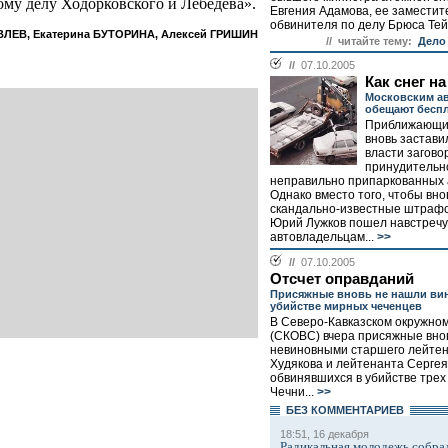
ому делу Ходорковского и Лебедева».
Евгения Адамова, ее заместит
обвинителя по делу Брюса Тей
ВЛЕВ, Екатерина БУТОРИНА, Алексей ГРИШИН
// читайте тему:
Дело
//
07.10.2005
Как снег н
Московским а
обещают бесп
Приближающи
вновь застави
власти загово
принудительн
неправильно припаркованных 
Однако вместо того, чтобы вно
скандально-известные штрафс
Юрий Лужков пошел навстречу
автовладельцам...
>>
//
07.10.2005
Отсчет оправданий
Присяжные вновь не нашли ви
убийстве мирных чеченцев
В Северо-Кавказском окружно
(СКОВС) вчера присяжные вно
невиновными старшего лейтен
Худякова и лейтенанта Сергея
обвинявшихся в убийстве тре
Чечни...
>>
БЕЗ КОМMЕНТАРИЕВ
18:51, 16 декабря
Радикальная молодежь собрал