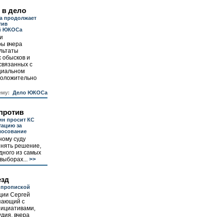
 в дело
а продолжает
тив
й ЮКОСа
и
ры вчера
льтаты
 обысков и
связанных с
циальном
положительно
ему:
Дело ЮКОСа
 против
ин просит КС
тацию за
лосование
ному суду
инять решение,
дного из самых
выборах...
>>
езд
й пропиской
ции Сергей
пающий с
нициативами,
дия, вчера