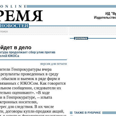
ИД "В
Издательств
/
поиск
ойдет в дело
атура продолжает сбор улик против
телей ЮКОСа
версия для печати
ители Генпрокуратуры вчера
 результаты проведенных в среду
 обысков и выемок в ряде фирм и
связанных с ЮКОСом. Как говорится
льном сообщении, следователи их
ельно оценивают». «В ходе
 в Генпрокуратуре, -- изъята
ктронных носителях,
ес для следствия. В их числе
ти, договоры купли-продажи акций,
ТАКЖЕ В РУБРИКЕ
м, в которых фигурируют подставные