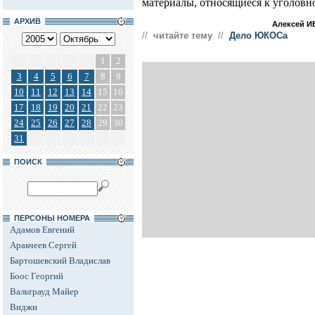
материалы, относящиеся к уголовн
АРХИВ
Алексей И
//
читайте тему
//
Дело ЮКОСа
1
2
3
4
5
6
7
8
9
10
11
12
13
14
15
16
17
18
19
20
21
22
23
24
25
26
27
28
29
30
31
ПОИСК
ПЕРСОНЫ НОМЕРА
Адамов Евгений
Аракчеев Сергей
Бартошевский Владислав
Боос Георгий
Вальтрауд Майер
Виджи