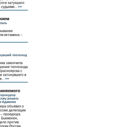
почти затухшего
 судьями...
>>
нием
лать
рывание
м кетамина --
онувший теплоход
нка закончила
ушения теплохода
Красноярска с
и затонувшего в
...
>>
виняемого
 прокурор
скву решать
я Адамова
чера объявил о
оссию делегации
-- прокурора
 Бьюкенен,
дело против
ергии России