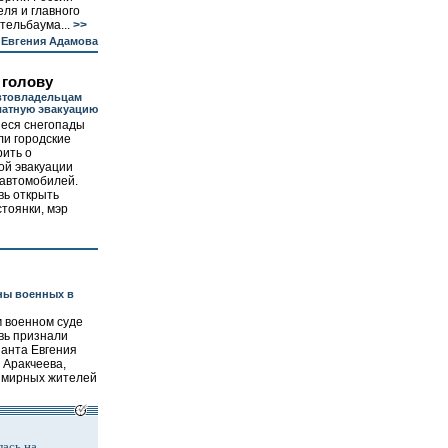
еля и главного
тельбаума...
>>
 Евгения Адамова
а голову
втовладельцам
латную эвакуацию
еся снегопады
ли городские
рить о
ой эвакуации
автомобилей.
вь открыть
тоянки, мэр
ны военных в
м военном суде
вь признали
анта Евгения
 Аракчеева,
х мирных жителей
ась на