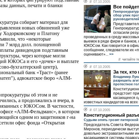
//
07.10.2005
азы данных, печати и бланки
Все пойдет
Генпрокуратур
сбор улик про
руководителе
куратура собирает материал для
Представител
едъявления новых обвинений уже
Генпрокурату
огласили резу
у Ходорковскому и Платону
проведенных в среду массовых
бъявили, что «некоторые
выемок в ряде фирм и банков, 
и 7 млрд долл. похищенной
ЮКОСом. Как говорится в офи
ыплаты дивидендов подставным
сообщении, следователи их «
оценивают»...
>>
труктуры, через которые могли
// читайте т
кций ЮКОСа и его «дочек» и выплате
во-бухгалтерский центр),
//
07.10.2005
За тех, кто
иональный банк «Траст» (ранее
Владимир Лук
натеп"), адвокатское бюро «АЛМ-
разрешить аги
протестное го
Конституцион
предстоит пр
нпрокуратуры об этом и не
касающееся о
чились, а продолжались и вчера, в
известных кандидатов на всех 
 связанных с ЮКОСом. В частности,
//
07.10.2005
 офисе «АЛМ-Фельдманс», в котором
Конституционный разъ
ляющийся одним из защитников г-на
Судьям опять грозят питерско
осетили офис фонда «Открытая
Председатель Совета Федера
Миронов, периодически высту
довольно экстравагантными и
касающимися системы правосу