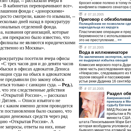
зит сюда, -- рассказали вчера в
бросил новое полено в топку 
- В кабинетах переворачивают все».
конфликта главного сенатора с
глашения фонда с «донорскими»
//
07.10.2005
осто смотрели, какие-то изымали, --
Приговор с обезболива
есколько дней назад в прокуратуру
Полицейским не позволили сде
иональных отделений фонда.
наркодельца из хирурга
а, названия организаций, которые
Пластические операции и пре
беременности с использование
 им прекрасно было известно, что
это не преступление...
>>
, филиалы не являются юридическими
едственно из Москвы».
//
07.10.2005
Вода в иллюминаторе
По заключению экспертов, зат
рокуратуры посетили вчера офисы
не выдержал избытка овощей
«С трех часов дня и до девяти часов
Комиссия морского порта Дуди
обыски в офисах адвокатов Дениса
свою часть расследования кр
«Некрасов», следовавшего из 
нкции суда на обыск в адвокатском
грузом овощей и пассажирами 
не предъявили (по закону обыск
устье реки Дудинка 16 сентября
ться только с санкции суда. --
Ред.
),
//
07.10.2005
, что эти следственные действия
Раздел об
«Открытой России», -- рассказал
Американский
Дятлев. -- Описи изъятого не
приехала в Мо
судьбу Евгени
зи с каким именно делом проводится
МИД России в
и постановления было сказано, что
прибытии в Р
зации денежных средств через ряд
минюста США 
цию «Открытая Россия». А
штата Пенсильвания Мэри Бет
которая возбудила уголовное 
ие запросы, ответы на них, иные
бывшего министра атомной эн