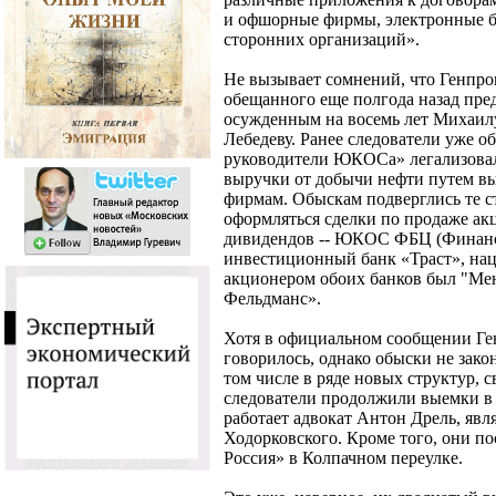
и офшорные фирмы, электронные б
сторонних организаций».
Не вызывает сомнений, что Генпро
обещанного еще полгода назад пр
осужденным на восемь лет Михаил
Лебедеву. Ранее следователи уже о
руководители ЮКОСа» легализовал
выручки от добычи нефти путем в
фирмам. Обыскам подверглись те с
оформляться сделки по продаже а
дивидендов -- ЮКОС ФБЦ (Финансо
инвестиционный банк «Траст», нац
акционером обоих банков был "Ме
Фельдманс».
Хотя в официальном сообщении Ге
говорилось, однако обыски не закон
том числе в ряде новых структур,
следователи продолжили выемки в
работает адвокат Антон Дрель, яв
Ходорковского. Кроме того, они п
Россия» в Колпачном переулке.