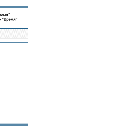
ремя"
о "Время"