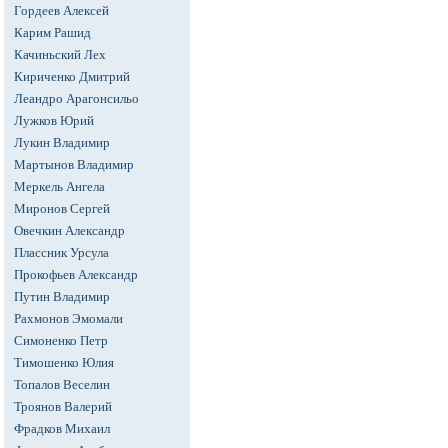
Гордеев Алексей
Карим Рашид
Качиньский Лех
Кириченко Дмитрий
Леандро Арагонсильо
Лужков Юрий
Лукин Владимир
Мартынов Владимир
Меркель Ангела
Миронов Сергей
Овечкин Александр
Плассник Урсула
Прокофьев Александр
Путин Владимир
Рахмонов Эмомали
Симоненко Петр
Тимошенко Юлия
Топалов Веселин
Троянов Валерий
Фрадков Михаил