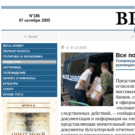
N°186
07 октября 2005
//
Архив
/
ВЕСЬ НОМЕР
//
07.10.2005
ПЕРВАЯ ПОЛОСА
Все п
ПОЛИТИКА И ЭКОНОМИКА
Генпрокур
ОБЩЕСТВО
руководи
ЗАГРАНИЦА
ТЕЛЕВИДЕНИЕ
БИЗНЕС И ФИНАНСЫ
Представ
КУЛЬТУРА
огласили
СПОРТ
массовых
КРОМЕ ТОГО
банков, 
в официа
«положит
следственных действий, -- сообщили
документация и информация на эле
представляющая значительный интер
документы бухгалтерской отчетнос
различные приложения к договора