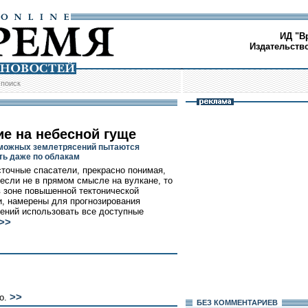
ИД "В
Издательств
/
поиск
ие на небесной гуще
можных землетрясений пытаются
ть даже по облакам
точные спасатели, прекрасно понимая,
 если не в прямом смысле на вулкане, то
в зоне повышенной тектонической
и, намерены для прогнозирования
ений использовать все доступные
>>
>>
но.
БЕЗ КОМMЕНТАРИЕВ