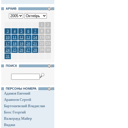
АРХИВ
1
2
3
4
5
6
7
8
9
10
11
12
13
14
15
16
17
18
19
20
21
22
23
24
25
26
27
28
29
30
31
ПОИСК
ПЕРСОНЫ НОМЕРА
Адамов Евгений
Аракчеев Сергей
Бартошевский Владислав
Боос Георгий
Вальтрауд Майер
Виджи