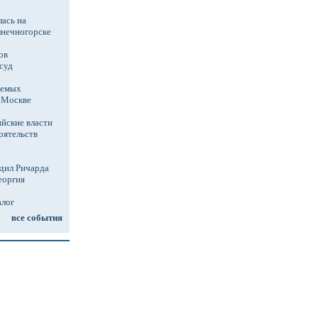
ась на
лнечногорске
ов
суд
аемых
в Москве
йские власти
оятельств
дил Ричарда
еоргия
алог
все события