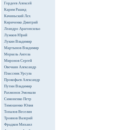
Гордеев Алексей
Карим Рашид
Качиньский Лех
Кириченко Дмитрий
Леандро Арагонсильо
Лужков Юрий
Лукин Владимир
Мартынов Владимир
Меркель Ангела
Миронов Сергей
Овечкин Александр
Плассник Урсула
Прокофьев Александр
Путин Владимир
Рахмонов Эмомали
Симоненко Петр
Тимошенко Юлия
Топалов Веселин
Троянов Валерий
Фрадков Михаил