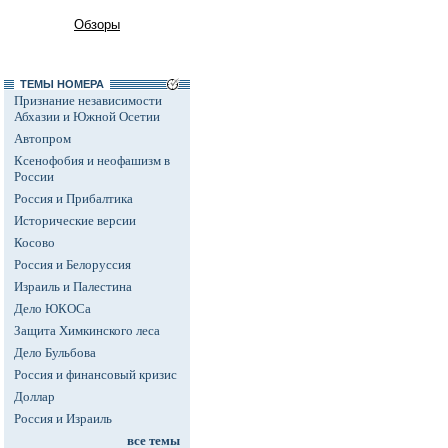
Обзоры
ТЕМЫ НОМЕРА
Признание независимости
Абхазии и Южной Осетии
Автопром
Ксенофобия и неофашизм в
России
Россия и Прибалтика
Исторические версии
Косово
Россия и Белоруссия
Израиль и Палестина
Дело ЮКОСа
Защита Химкинского леса
Дело Бульбова
Россия и финансовый кризис
Доллар
Россия и Израиль
все темы