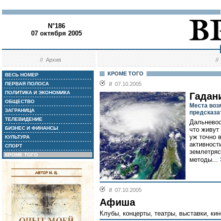
N°186
07 октября 2005
//
Архив
/
КРОМЕ ТОГО
ВЕСЬ НОМЕР
ПЕРВАЯ ПОЛОСА
//
07.10.2005
ПОЛИТИКА И ЭКОНОМИКА
Гадан
ОБЩЕСТВО
Места воз
ЗАГРАНИЦА
предсказа
ТЕЛЕВИДЕНИЕ
Дальневос
БИЗНЕС И ФИНАНСЫ
что живут
уж точно 
КУЛЬТУРА
активност
СПОРТ
землетряс
КРОМЕ ТОГО
методы...
//
07.10.2005
Афиша
Клубы, концерты, театры, выставки, ки