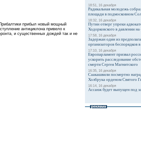
18:51, 16 декабря
Радикальная молодежь собрал
площади в подмосковном Со
18:32, 16 декабря
 Прибалтики прибыл новый мощный
Путин отверг упреки адвокат
аступление антициклона привело к
Ходорковского в давлении на 
онта, и существенных дождей так и не
17:58, 16 декабря
Задержан один из предполаг
организаторов беспорядков 
17:10, 16 декабря
Европарламент призвал росси
ускорить расследование обст
смерти Сергея Магнитского
16:35, 16 декабря
Саакашвили посмертно награ
Холбрука орденом Святого Г
16:14, 16 декабря
Ассанж будет выпущен под з