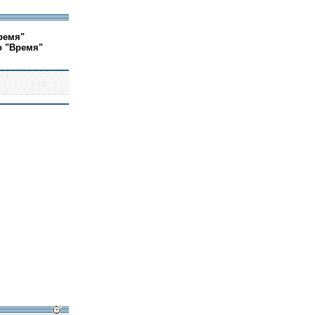
ремя"
о "Время"