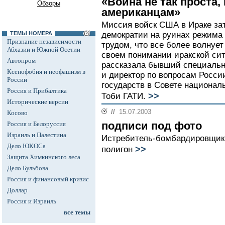
«Война не так проста,
Обзоры
американцам»
Миссия войск США в Ираке зат
ТЕМЫ НОМЕРА
демократии на руинах режима
Признание независимости
трудом, что все более волнует
Абхазии и Южной Осетии
своем понимании иракской сит
Автопром
рассказала бывший специаль
Ксенофобия и неофашизм в
и директор по вопросам Росси
России
государств в Совете национал
Россия и Прибалтика
>>
Тоби ГАТИ.
Исторические версии
//
15.07.2003
Косово
подписи под фото
Россия и Белоруссия
Израиль и Палестина
Истребитель-бомбардировщик 
Дело ЮКОСа
>>
полигон
Защита Химкинского леса
Дело Бульбова
Россия и финансовый кризис
Доллар
Россия и Израиль
все темы