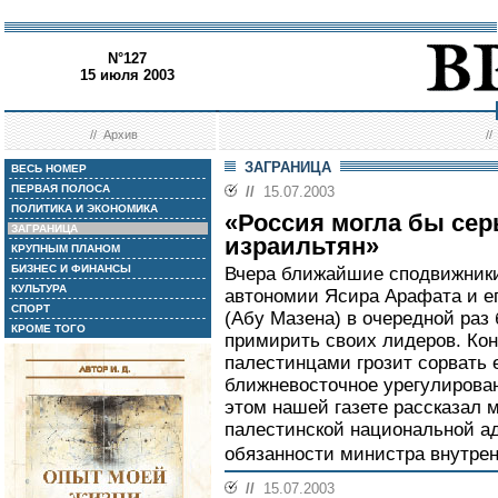
N°127
15 июля 2003
//
Архив
/
ЗАГРАНИЦА
ВЕСЬ НОМЕР
ПЕРВАЯ ПОЛОСА
//
15.07.2003
ПОЛИТИКА И ЭКОНОМИКА
«Россия могла бы сер
ЗАГРАНИЦА
израильтян»
КРУПНЫМ ПЛАНОМ
БИЗНЕС И ФИНАНСЫ
Вчера ближайшие сподвижники
КУЛЬТУРА
автономии Ясира Арафата и е
СПОРТ
(Абу Мазена) в очередной раз
КРОМЕ ТОГО
примирить своих лидеров. Ко
палестинцами грозит сорвать
ближневосточное урегулирова
этом нашей газете рассказал 
палестинской национальной 
обязанности министра внутр
//
15.07.2003