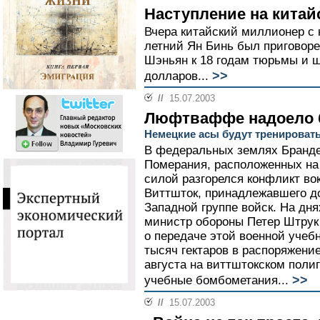
Наступление на китай
Вчера китайский миллионер с 
летний Ян Бинь был приговоре
Шэньян к 18 годам тюрьмы и ш
>>
долларов...
//
15.07.2003
Люфтваффе надоело 
Немецкие асы будут тренировать
В федеральных землях Бранде
Померания, расположенных на 
силой разгорелся конфликт вок
Виттшток, принадлежавшего до
Западной группе войск. На д
министр обороны Петер Штрук
о передаче этой военной учеб
тысяч гектаров в распоряжени
августа на виттштокском поли
>>
учебные бомбометания...
//
15.07.2003