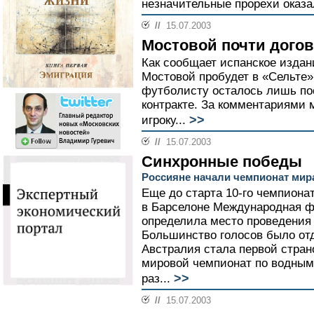
незначительные прорехи оказ
//
15.07.2003
Мостовой почти догов
Как сообщает испанское издани
Мостовой пробудет в «Сельте»
футболисту осталось лишь по
контракте. За комментариями 
>>
игроку...
//
15.07.2003
Синхронные победы
Россияне начали чемпионат мира
Еще до старта 10-го чемпиона
в Барселоне Международная 
определила место проведения 
Большинство голосов было от
Австралия стала первой страно
мировой чемпионат по водным 
>>
раз...
//
15.07.2003