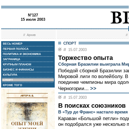
N°127
15 июля 2003
//
Архив
/
СПОРТ
ВЕСЬ НОМЕР
ПЕРВАЯ ПОЛОСА
//
15.07.2003
ПОЛИТИКА И ЭКОНОМИКА
Торжество опыта
ЗАГРАНИЦА
Сборная Бразилии выиграла Ми
КРУПНЫМ ПЛАНОМ
БИЗНЕС И ФИНАНСЫ
Победой сборной Бразилии з
КУЛЬТУРА
Мировой лиги по волейболу. 
СПОРТ
поединке чемпионы мира одол
КРОМЕ ТОГО
>>
Черногории...
//
15.07.2003
В поисках союзников
В «Тур де Франс» настало время
Караван «Большой петли» под
он подобрался уже несколько 