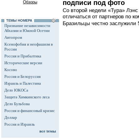
подписи под фото
Обзоры
Со второй недели «Тура» Лэнс 
отличаться от партнеров по к
ТЕМЫ НОМЕРА
Бразильцы честно заслужили
Признание независимости
Абхазии и Южной Осетии
Автопром
Ксенофобия и неофашизм в
России
Россия и Прибалтика
Исторические версии
Косово
Россия и Белоруссия
Израиль и Палестина
Дело ЮКОСа
Защита Химкинского леса
Дело Бульбова
Россия и финансовый кризис
Доллар
Россия и Израиль
все темы