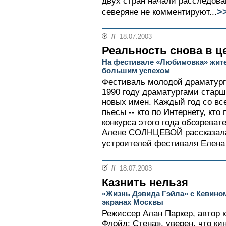
двух стран начали расследова
>
северяне не комментируют...
//
18.07.2003
Реальность снова в ц
На фестивале «Любимовка» жите
большим успехом
Фестиваль молодой драматург
1990 году драматургами старш
новых имен. Каждый год со вс
пьесы -- кто по Интернету, кто
конкурса этого года обозреват
Алене СОЛНЦЕВОЙ рассказала
устроителей фестиваля Елен
//
18.07.2003
Казнить нельзя
«Жизнь Дэвида Гэйла» с Кевином
экранах Москвы
Режиссер Алан Паркер, автор 
Флойд: Стена», уверен, что к