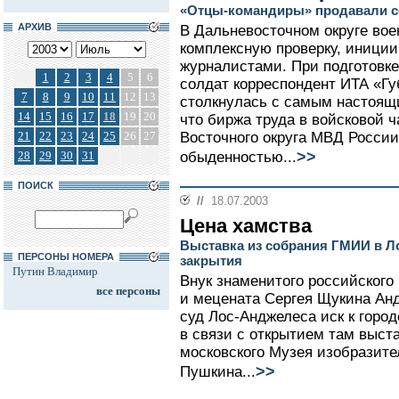
«Отцы-командиры» продавали с
АРХИВ
В Дальневосточном округе вое
комплексную проверку, иници
журналистами. При подготовке
1
2
3
4
5
6
солдат корреспондент ИТА «Гу
7
8
9
10
11
12
13
столкнулась с самым настоящ
14
15
16
17
18
19
20
что биржа труда в войсковой 
21
22
23
24
25
26
27
Восточного округа МВД России
>>
28
29
30
31
обыденностью...
ПОИСК
//
18.07.2003
Цена хамства
Выставка из собрания ГМИИ в Л
ПЕРСОНЫ НОМЕРА
закрытия
Путин Владимир
Внук знаменитого российского
все персоны
и мецената Сергея Щукина Анд
суд Лос-Анджелеса иск к горо
в связи с открытием там выст
московского Музея изобразите
>>
Пушкина...