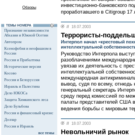
инвестиционно-банковского по
Обзоры
проработавшего в Citigroup 17 л
ТЕМЫ НОМЕРА
//
18.07.2003
Признание независимости
Террористы-поддель
Абхазии и Южной Осетии
Интерпол начал «крестовый пох
Автопром
интеллектуальной собственност
Ксенофобия и неофашизм в
России
Руководство Интерпола высту
разоблачениями международны
Россия и Прибалтика
увязав их деятельность с пре
Исторические версии
интеллектуальной собственнос
Косово
международная антикриминаль
Россия и Белоруссия
вывод, судя по всему, отнюдь 
Израиль и Палестина
генеральный секретарь Интерп
Дело ЮКОСа
среду перед комиссией по м
Защита Химкинского леса
палаты представителей США в
Дело Бульбова
ведения борьбы с мировым те
Россия и финансовый кризис
Доллар
//
18.07.2003
Россия и Израиль
Невольничий рынок
все темы