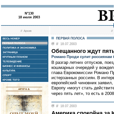
N°130
18 июля 2003
//
Архив
/
ПЕРВАЯ ПОЛОСА
ВЕСЬ НОМЕР
ПЕРВАЯ ПОЛОСА
//
18.07.2003
ПОЛИТИКА И ЭКОНОМИКА
Обещанного ждут пять
ЗАГРАНИЦА
Романо Проди сулит россиянам 
КРУПНЫМ ПЛАНОМ
ТЕЛЕВИДЕНИЕ
В разгар летних отпусков, поез
БИЗНЕС И ФИНАНСЫ
кошмарных очередей у вождел
КУЛЬТУРА
глава Еврокомиссии Романо П
СПОРТ
истерзанных россиян. В интер
КРОМЕ ТОГО
европейский чиновник заявил,
Европу «могут стать действит
через пять лет», то есть в 2008 
//
18.07.2003
Америка спокойна за