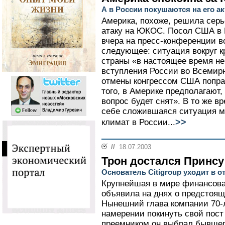
А в России покушаются на его а
Америка, похоже, решила серь
атаку на ЮКОС. Посол США в
вчера на пресс-конференции в
следующее: ситуация вокруг 
страны «в настоящее время не
вступления России во Всемир
отмены конгрессом США поправ
того, в Америке предполагают,
вопрос будет снят». В то же вр
себе сложившаяся ситуация 
>>
климат в России...
//
18.07.2003
Трон достался Принсу
Основатель Citigroup уходит в о
Крупнейшая в мире финансовая 
объявила на днях о предстоящ
Нынешний глава компании 70-
намерении покинуть свой пост 
преемником он выбрал бывшего