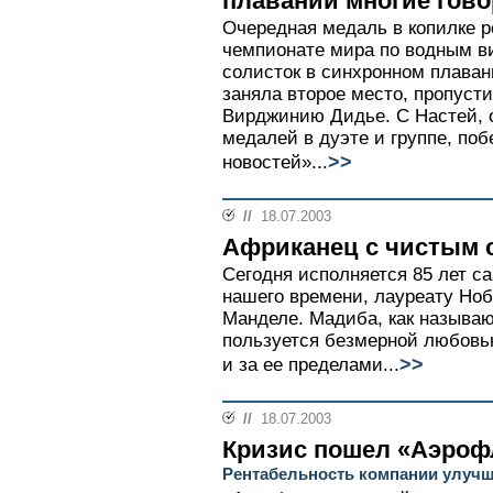
плавании многие гово
Очередная медаль в копилке р
чемпионате мира по водным в
солисток в синхронном плава
заняла второе место, пропуст
Вирджинию Дидье. С Настей, 
медалей в дуэте и группе, по
>>
новостей»...
//
18.07.2003
Африканец с чистым 
Сегодня исполняется 85 лет 
нашего времени, лауреату Но
Манделе. Мадиба, как называю
пользуется безмерной любовью
>>
и за ее пределами...
//
18.07.2003
Кризис пошел «Аэрофл
Рентабельность компании улучш