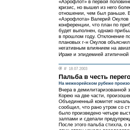
«Аэрофлот» в первой половине
кризис, но вышел из него бол
отношении, чем был раньше. 
«Аэрофлота» Валерий Окулов 
конференции, что план по приб
будет выполнен, однако прибы
в прошлом году. Отклонение п
плановых г-н Окулов объясни
негативным влиянием на авиа
Ираке и эпидемией атипичной 
//
18.07.2003
Пальба в честь перег
На межкорейском рубеже произ
Вчера в демилитаризованной 
Корею на две части, произоше
Объединенный комитет начал
сообщил, что рано утром со с
было произведено четыре выс
залпами и сделали предупрежд
После этого пальба стихла, о