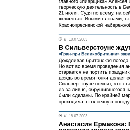
главного «пиарщика» Алексея
творческую деятельность в Бе
21 июля. Судя по всему, на се
«клиента». Иными словами, г-
Краснопресненской набережной
//
18.07.2003
В Сильверстоуне жду
«Гран-при Великобритании» зави
Дождливая британская погода 
Но вот во время проведения а
старается не портить праздни
дождь во время гонки делает е
Сильверстоуне помнят, что ст
из-за ливня, обрушившегося н
были сделаны. По крайней мер
проходила в солнечную погоду.
//
18.07.2003
Анастасия Ермакова: