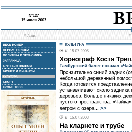
N°127
15 июля 2003
//
Архив
/
КУЛЬТУРА
ВЕСЬ НОМЕР
ПЕРВАЯ ПОЛОСА
//
15.07.2003
ПОЛИТИКА И ЭКОНОМИКА
Хореограф Костя Тре
ЗАГРАНИЦА
Гамбургский балет показал «Ча
КРУПНЫМ ПЛАНОМ
БИЗНЕС И ФИНАНСЫ
Пронзительно синий задник (о
КУЛЬТУРА
небольшой деревянный помост.
СПОРТ
Когда готовится представлени
КРОМЕ ТОГО
устанавливают около задника 
деревьев. Больше никаких дек
пустого пространства. «Чайка
>>
ветром с озера...
//
15.07.2003
На кларнете и трубе