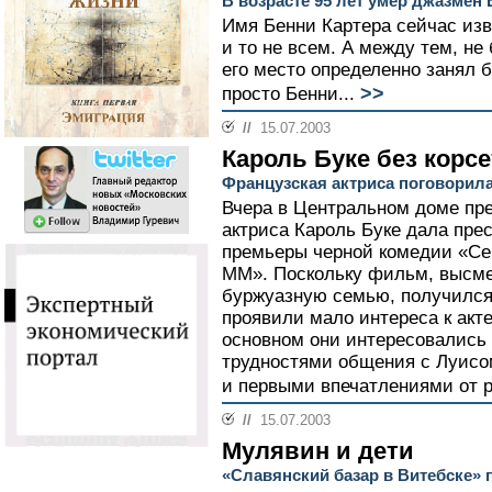
В возрасте 95 лет умер джазмен 
Имя Бенни Картера сейчас изв
и то не всем. А между тем, не
его место определенно занял б
>>
просто Бенни...
//
15.07.2003
Кароль Буке без корсе
Французская актриса поговорил
Вчера в Центральном доме пр
актриса Кароль Буке дала пре
премьеры черной комедии «Сем
ММ». Поскольку фильм, высм
буржуазную семью, получилс
проявили мало интереса к акте
основном они интересовались 
трудностями общения с Луисо
и первыми впечатлениями от р
//
15.07.2003
Мулявин и дети
«Славянский базар в Витебске»