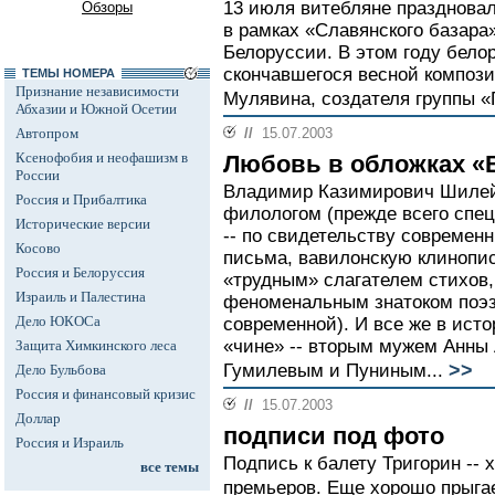
13 июля витебляне праздновал
Обзоры
в рамках «Славянского базара
Белоруссии. В этом году бело
скончавшегося весной композ
ТЕМЫ НОМЕРА
Признание независимости
Мулявина, создателя группы «
Абхазии и Южной Осетии
Автопром
//
15.07.2003
Ксенофобия и неофашизм в
Любовь в обложках «
России
Владимир Казимирович Шилейк
Россия и Прибалтика
филологом (прежде всего спе
Исторические версии
-- по свидетельству современн
Косово
письма, вавилонскую клинопис
Россия и Белоруссия
«трудным» слагателем стихов
Израиль и Палестина
феноменальным знатоком поэзи
Дело ЮКОСа
современной). И все же в ист
«чине» -- вторым мужем Анны 
Защита Химкинского леса
>>
Гумилевым и Пуниным...
Дело Бульбова
Россия и финансовый кризис
//
15.07.2003
Доллар
подписи под фото
Россия и Израиль
Подпись к балету Тригорин --
все темы
премьеров. Еще хорошо прыгае