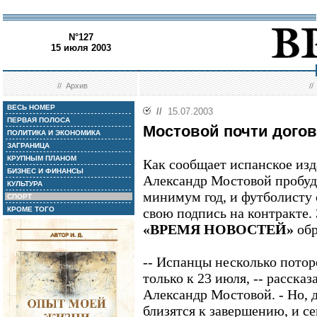
N°127
15 июля 2003
//
Архив
/
ВЕСЬ НОМЕР
//
15.07.2003
ПЕРВАЯ ПОЛОСА
Мостовой почти догов
ПОЛИТИКА И ЭКОНОМИКА
ЗАГРАНИЦА
КРУПНЫМ ПЛАНОМ
Как сообщает испанское изда
БИЗНЕС И ФИНАНСЫ
Александр Мостовой пробуде
КУЛЬТУРА
минимум год, и футболисту 
СПОРТ
КРОМЕ ТОГО
свою подпись на контракте.
«ВРЕМЯ НОВОСТЕЙ»
обр
-- Испанцы несколько потор
только к 23 июля, -- расск
Александр Мостовой. - Но, 
близятся к завершению, и се