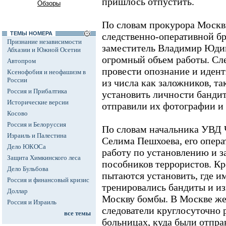
пришлось отпустить.
Обзоры
По словам прокурора Моск
ТЕМЫ НОМЕРА
следственно-оперативной бр
Признание независимости
заместитель Владимир Юдин
Абхазии и Южной Осетии
огромный объем работы. Сл
Автопром
провести опознание и иден
Ксенофобия и неофашизм в
России
из числа как заложников, та
Россия и Прибалтика
установить личности бандит
Исторические версии
отправили их фотографии и 
Косово
Россия и Белоруссия
По словам начальника УВД 
Израиль и Палестина
Селима Пешхоева, его опера
Дело ЮКОСа
работу по установлению и 
Защита Химкинского леса
пособников террористов. К
Дело Бульбова
пытаются установить, где и
Россия и финансовый кризис
тренировались бандиты и из
Доллар
Москву бомбы. В Москве же 
Россия и Израиль
следователи круглосуточно 
все темы
больницах, куда были отпр