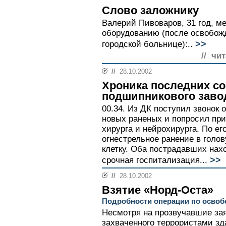
Слово заложнику
Валерий Пивоваров, 31 год, м
оборудованию (после освобож
>>
городской больнице):..
// чи
//
28.10.2002
Хроника последних с
подшипникового заво
00.34. Из ДК поступил звонок 
новых раненых и попросил при
хирурга и нейрохирурга. По е
огнестрельное ранение в голов
клетку. Оба пострадавших нах
>>
срочная госпитализация...
//
28.10.2002
Взятие «Норд-Оста»
Подробности операции по осво
Несмотря на прозвучавшие за
захваченного террористами з