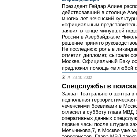
Президент Гейдар Алиев расп
действовавший в столице Азе
многих лет чеченский культур
«официальным представитель
заявил в конце минувшей нед
России в Азербайджане Никола
решение принято руководством
Не последнюю роль в ликвида
отметил дипломат, сыграли со
Москве. Официальный Баку ос
предложил помощь «в любой ф
//
28.10.2002
Спецслужбы в поиска
Захват Театрального центра в
подпольная террористическая 
чеченскими боевиками в Моско
огласил в субботу глава МВД 
оперативных данных спецслужб
первые часы после штурма зах
Мельникова,7, в Москве уже з
террористов. Глава МВД также 