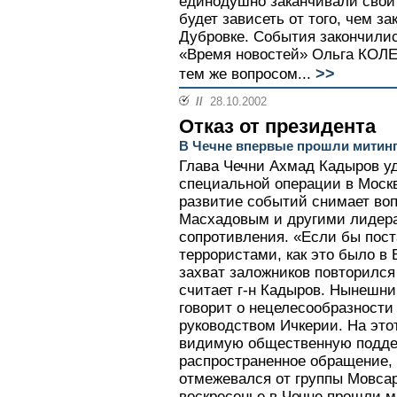
единодушно заканчивали свои 
будет зависеть от того, чем з
Дубровке. События закончилис
«Время новостей» Ольга КОЛЕ
>>
тем же вопросом...
//
28.10.2002
Отказ от президента
В Чечне впервые прошли митинг
Глава Чечни Ахмад Кадыров у
специальной операции в Москв
развитие событий снимает воп
Масхадовым и другими лидер
сопротивления. «Если бы пост
террористами, как это было в 
захват заложников повторился 
считает г-н Кадыров. Нынешни
говорит о нецелесообразности
руководством Ичкерии. На это
видимую общественную поддер
распространенное обращение,
отмежевался от группы Мовсар
воскресенье в Чечне прошли м