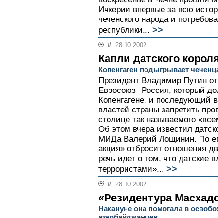
Ичкерии впервые за всю исто
чеченского народа и потребова
>>
республики...
//
28.10.2002
Капли датского корол
Копенгаген подыгрывает чеченц
Президент Владимир Путин от
Евросоюз--Россия, который до
Копенгагене, и последующий в
властей страны запретить пров
столице так называемого «всем
Об этом вчера известил датск
МИДа Валерий Лощинин. По ег
акция» отбросит отношения дв
речь идет о том, что датские 
>>
террористами»...
//
28.10.2002
«Резидентура Масхадо
Накануне она помогала в освоб
азербайджанцев