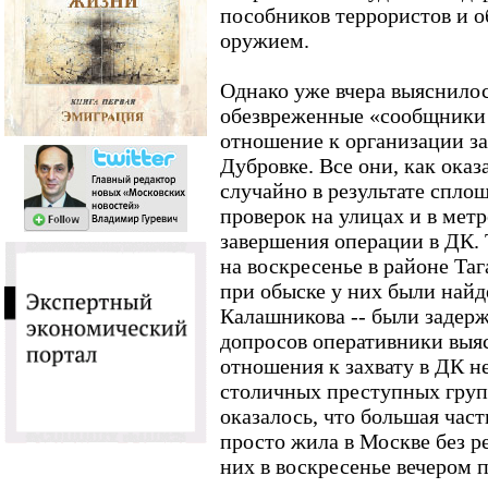
пособников террористов и о
оружием.
Однако уже вчера выяснилос
обезвреженные «сообщники 
отношение к организации за
Дубровке. Все они, как ока
случайно в результате спло
проверок на улицах и в метр
завершения операции в ДК. 
на воскресенье в районе Та
при обыске у них были найд
Калашникова -- были задерж
допросов оперативники выяс
отношения к захвату в ДК не
столичных преступных групп
оказалось, что большая час
просто жила в Москве без р
них в воскресенье вечером 