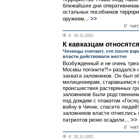
ближайшие дни оперативникам
остальных пособников террори
>>
оружием...
// чи
//
28.10.2002
К кавказцам относятся
Чеченцы считают, что после вз
власти действовали жестче
Возбужденный и не очень трез
Москвы погоните?!» раздался 
захвата заложников. Он был о
милиционерам, старавшимся о
происшествия растерянных гр
заложников были родственники
под дождем с плакатом «Госпо
войну в Чечне, спасите людей!
заложников власти отнеслись 
>>
патриотов резко осадили...
// чи
//
28.10.2002