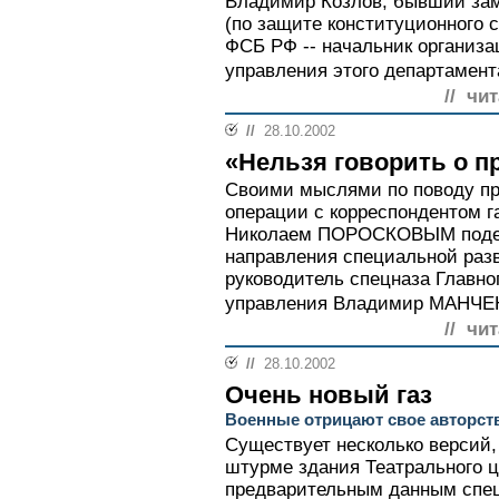
Владимир Козлов, бывший зам
(по защите конституционного 
ФСБ РФ -- начальник организа
управления этого департамента
// чи
//
28.10.2002
«Нельзя говорить о п
Своими мыслями по поводу п
операции с корреспондентом г
Николаем ПОРОСКОВЫМ подел
направления специальной разв
руководитель спецназа Главно
управления Владимир МАНЧЕН
// чи
//
28.10.2002
Очень новый газ
Военные отрицают свое авторст
Существует несколько версий,
штурме здания Театрального ц
предварительным данным спе