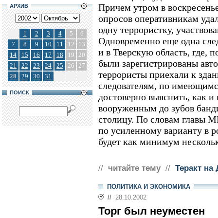
Причем утром в воскресенье 
АРХИВ
опросов оперативникам удал
одну террористку, участвов
1
2
3
4
5
6
Одновременно еще одна сле
7
8
9
10
11
12
13
и в Тверскую область, где,
14
15
16
17
18
19
20
были зарегистрированы авт
21
22
23
24
25
26
27
террористы приехали к зда
28
29
30
31
следователям, по имеющимся
ПОИСК
достоверно выяснить, как и
вооруженным до зубов банди
столицу. По словам главы М
по усиленному варианту в 
будет как минимум нескольк
//
читайте тему
//
Теракт на
ПОЛИТИКА И ЭКОНОМИКА
//
28.10.2002
Торг был неуместен