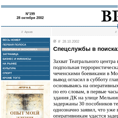
N°199
28 октября 2002
//
Архив
/
ВЕСЬ НОМЕР
//
28.10.2002
ПЕРВАЯ ПОЛОСА
Спецслужбы в поиска
ПОЛИТИКА И ЭКОНОМИКА
ЗАГРАНИЦА
БИЗНЕС И ФИНАНСЫ
Захват Театрального центра 
НА РЫНКЕ
подпольная террористическа
КУЛЬТУРА
чеченскими боевиками в Мо
СПОРТ
КРОМЕ ТОГО
вывод огласил в субботу гл
основываясь на оперативны
по его словам, в первые час
здания ДК на улице Мельник
задержаны 30 пособников т
однозначно заявил, что уже
оперативникам удастся заде