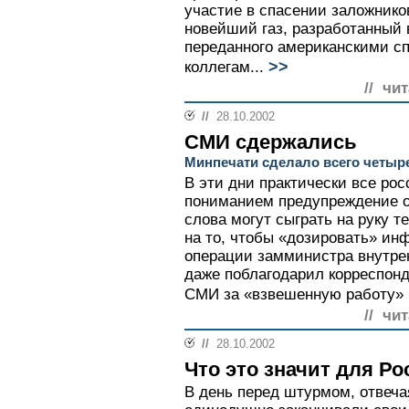
участие в спасении заложник
новейший газ, разработанный 
переданного американскими с
>>
коллегам...
// чи
//
28.10.2002
СМИ сдержались
Минпечати сделало всего четыр
В эти дни практически все ро
пониманием предупреждение о
слова могут сыграть на руку 
на то, чтобы «дозировать» ин
операции замминистра внутре
даже поблагодарил корреспон
СМИ за «взвешенную работу» н
// чи
//
28.10.2002
Что это значит для Ро
В день перед штурмом, отвечая