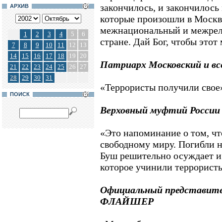
закончилось, и закончилось 
АРХИВ
которые произошли в Москв
межнациональный и межрел
1
2
3
4
5
6
стране. Дай Бог, чтобы этот
7
8
9
10
11
12
13
14
15
16
17
18
19
20
Патриарх Московский и в
21
22
23
24
25
26
27
28
29
30
31
«Террористы получили свое
ПОИСК
Верховный муфтий Росс
«Это напоминание о том, чт
свободному миру. Погибли 
Буш решительно осуждает и
которое учинили террорист
Официальный представите
ФЛАЙШЕР