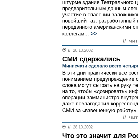
штурме здания Театрального ц
предварительным данным спе
участие в спасении заложник
новейший газ, разработанный 
переданного американскими с
>>
коллегам...
// чи
//
28.10.2002
СМИ сдержались
Минпечати сделало всего четыр
В эти дни практически все ро
пониманием предупреждение о
слова могут сыграть на руку 
на то, чтобы «дозировать» ин
операции замминистра внутре
даже поблагодарил корреспон
СМИ за «взвешенную работу» н
// чи
//
28.10.2002
Что это значит для Ро