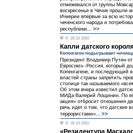
отмежевался от группы Мовсар
воскресенье в Чечне прошли м
Ичкерии впервые за всю исто
чеченского народа и потребова
>>
республики...
//
28.10.2002
Капли датского корол
Копенгаген подыгрывает чеченц
Президент Владимир Путин от
Евросоюз--Россия, который до
Копенгагене, и последующий в
властей страны запретить пров
столице так называемого «всем
Об этом вчера известил датск
МИДа Валерий Лощинин. По ег
акция» отбросит отношения дв
речь идет о том, что датские 
>>
террористами»...
//
28.10.2002
«Резидентура Масхадо