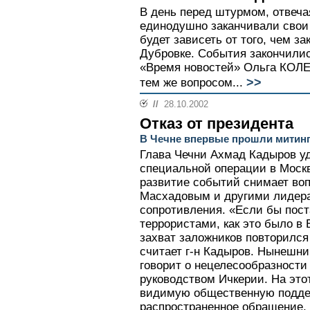
В день перед штурмом, отвечая
единодушно заканчивали свои 
будет зависеть от того, чем з
Дубровке. События закончилис
«Время новостей» Ольга КОЛЕ
>>
тем же вопросом...
//
28.10.2002
Отказ от президента
В Чечне впервые прошли митинг
Глава Чечни Ахмад Кадыров у
специальной операции в Москв
развитие событий снимает воп
Масхадовым и другими лидер
сопротивления. «Если бы пост
террористами, как это было в 
захват заложников повторился 
считает г-н Кадыров. Нынешни
говорит о нецелесообразности
руководством Ичкерии. На это
видимую общественную поддер
распространенное обращение,