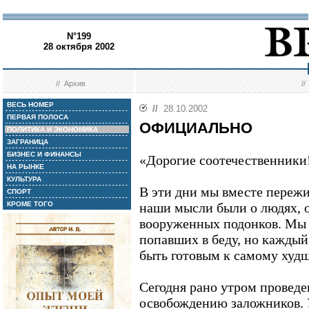
N°199
28 октября 2002
//
Архив
/
ВЕСЬ НОМЕР
//
28.10.2002
ПЕРВАЯ ПОЛОСА
ОФИЦИАЛЬНО
ПОЛИТИКА И ЭКОНОМИКА
ЗАГРАНИЦА
БИЗНЕС И ФИНАНСЫ
«Дорогие соотечественники
НА РЫНКЕ
КУЛЬТУРА
В эти дни мы вместе переж
СПОРТ
КРОМЕ ТОГО
наши мысли были о людях, о
вооруженных подонков. Мы 
попавших в беду, но каждый
быть готовым к самому худ
Сегодня рано утром проведе
освобождению заложников. 