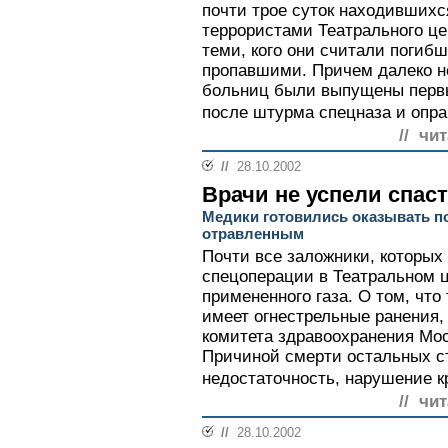
почти трое суток находившихс
террористами Театрального це
теми, кого они считали погиб
пропавшими. Причем далеко не
больниц были выпущены перв
после штурма спецназа и опра
// чи
//
28.10.2002
Врачи не успели спас
Медики готовились оказывать п
отравленным
Почти все заложники, которых
спецоперации в Театральном ц
примененного газа. О том, что
имеет огнестрельные ранения,
комитета здравоохранения Мо
Причиной смерти остальных с
недостаточность, нарушение к
// чи
//
28.10.2002