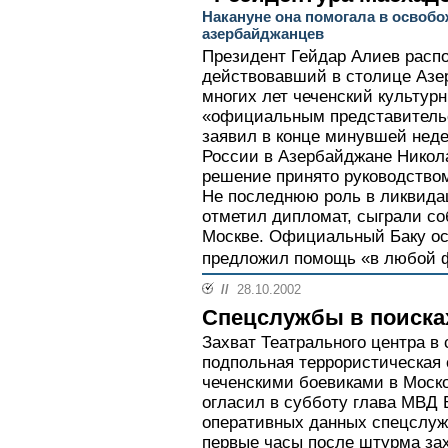
Накануне она помогала в освоб
азербайджанцев
Президент Гейдар Алиев расп
действовавший в столице Азе
многих лет чеченский культур
«официальным представитель
заявил в конце минувшей нед
России в Азербайджане Никола
решение принято руководством
Не последнюю роль в ликвида
отметил дипломат, сыграли со
Москве. Официальный Баку ос
предложил помощь «в любой ф
//
28.10.2002
Спецслужбы в поиска
Захват Театрального центра в
подпольная террористическая 
чеченскими боевиками в Моско
огласил в субботу глава МВД 
оперативных данных спецслужб
первые часы после штурма зах