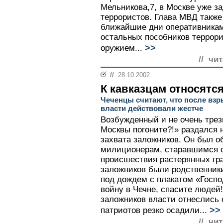
Мельникова,7, в Москве уже з
террористов. Глава МВД также 
ближайшие дни оперативникам
остальных пособников террори
>>
оружием...
// чи
//
28.10.2002
К кавказцам относятся
Чеченцы считают, что после вз
власти действовали жестче
Возбужденный и не очень трез
Москвы погоните?!» раздался 
захвата заложников. Он был о
милиционерам, старавшимся о
происшествия растерянных гр
заложников были родственники
под дождем с плакатом «Госпо
войну в Чечне, спасите людей!
заложников власти отнеслись 
>>
патриотов резко осадили...
// чи