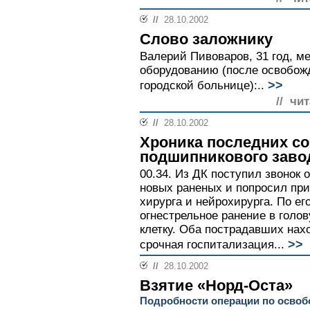
//
28.10.2002
Слово заложнику
Валерий Пивоваров, 31 год, м
оборудованию (после освобож
>>
городской больнице):..
// чи
//
28.10.2002
Хроника последних с
подшипникового заво
00.34. Из ДК поступил звонок 
новых раненых и попросил при
хирурга и нейрохирурга. По е
огнестрельное ранение в голов
клетку. Оба пострадавших нах
>>
срочная госпитализация...
//
28.10.2002
Взятие «Норд-Оста»
Подробности операции по осво