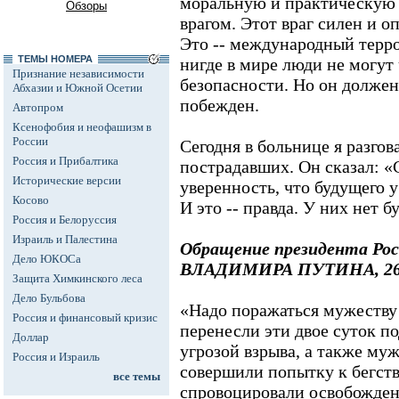
моральную и практическую 
Обзоры
врагом. Этот враг силен и о
Это -- международный терро
ТЕМЫ НОМЕРА
нигде в мире люди не могут 
Признание независимости
безопасности. Но он должен
Абхазии и Южной Осетии
побежден.
Автопром
Ксенофобия и неофашизм в
России
Сегодня в больнице я разгов
Россия и Прибалтика
пострадавших. Он сказал: «
Исторические версии
уверенность, что будущего у
Косово
И это -- правда. У них нет бу
Россия и Белоруссия
Израиль и Палестина
Обращение президента Рос
Дело ЮКОСа
ВЛАДИМИРА ПУТИНА, 26 о
Защита Химкинского леса
Дело Бульбова
«Надо поражаться мужеству 
Россия и финансовый кризис
перенесли эти двое суток по
Доллар
угрозой взрыва, а также му
Россия и Израиль
совершили попытку к бегств
все темы
спровоцировали освобождение