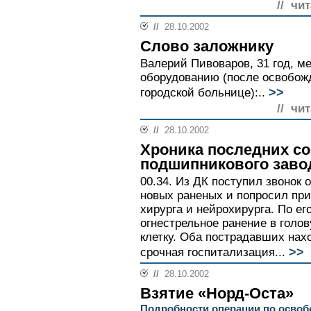
// чи
//
28.10.2002
Слово заложнику
Валерий Пивоваров, 31 год, м
оборудованию (после освобож
>>
городской больнице):..
// чи
//
28.10.2002
Хроника последних с
подшипникового заво
00.34. Из ДК поступил звонок 
новых раненых и попросил при
хирурга и нейрохирурга. По е
огнестрельное ранение в голов
клетку. Оба пострадавших нах
>>
срочная госпитализация...
//
28.10.2002
Взятие «Норд-Оста»
Подробности операции по осво