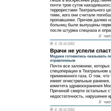
Лишь в воскресенье родственн
почти трое суток находившихс
террористами Театрального це
теми, кого они считали погиб
пропавшими. Причем далеко не
больниц были выпущены перв
после штурма спецназа и опра
// чи
//
28.10.2002
Врачи не успели спас
Медики готовились оказывать п
отравленным
Почти все заложники, которых
спецоперации в Театральном ц
примененного газа. О том, что
имеет огнестрельные ранения,
комитета здравоохранения Мо
Причиной смерти остальных с
недостаточность, нарушение к
// чи
//
28.10.2002