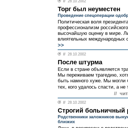
//
28.10.2002
Торг был неуместен
Проведение спецоперации одоб
Политическая воля президент
профессионализм российского
высочайшую оценку в мире. Л
влиятельных международных ор
>>
//
28.10.2002
После штурма
Если в стране объявляется тра
Мы переживаем трагедию, хотя
быть намного хуже. Мы могли 
тех, кого удалось спасти, а не 
// чи
//
28.10.2002
Строгий больничный
Родственники заложников выну
близких