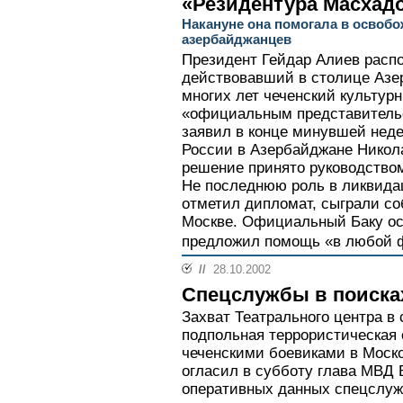
«Резидентура Масхадо
Накануне она помогала в освоб
азербайджанцев
Президент Гейдар Алиев расп
действовавший в столице Азе
многих лет чеченский культур
«официальным представитель
заявил в конце минувшей нед
России в Азербайджане Никола
решение принято руководством
Не последнюю роль в ликвида
отметил дипломат, сыграли со
Москве. Официальный Баку ос
предложил помощь «в любой ф
//
28.10.2002
Спецслужбы в поиска
Захват Театрального центра в
подпольная террористическая 
чеченскими боевиками в Моско
огласил в субботу глава МВД 
оперативных данных спецслужб