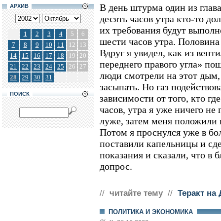
В день штурма один из глав
АРХИВ
десять часов утра кто-то до
их требования будут выполн
1
2
3
4
5
6
шести часов утра. Половина
7
8
9
10
11
12
13
Вдруг я увидел, как из вен
14
15
16
17
18
19
20
переднего правого угла» по
21
22
23
24
25
26
27
люди смотрели на этот дым,
28
29
30
31
засыпать. Но газ подействова
ПОИСК
зависимости от того, кто где
часов, утра я уже ничего н
луже, затем меня положили 
Потом я проснулся уже в бо
поставили капельницы и сде
показания и сказали, что в 
допрос.
//
читайте тему
//
Теракт на
ПОЛИТИКА И ЭКОНОМИКА