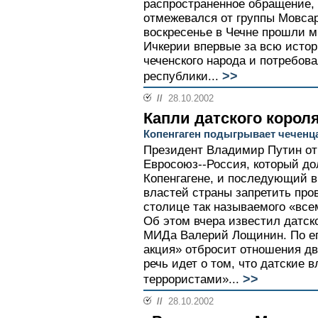
распространенное обращение,
отмежевался от группы Мовсар
воскресенье в Чечне прошли м
Ичкерии впервые за всю исто
чеченского народа и потребова
>>
республики...
//
28.10.2002
Капли датского корол
Копенгаген подыгрывает чеченц
Президент Владимир Путин от
Евросоюз--Россия, который до
Копенгагене, и последующий в
властей страны запретить пров
столице так называемого «всем
Об этом вчера известил датск
МИДа Валерий Лощинин. По ег
акция» отбросит отношения дв
речь идет о том, что датские 
>>
террористами»...
//
28.10.2002