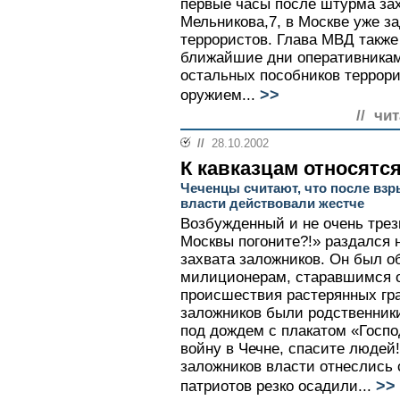
первые часы после штурма зах
Мельникова,7, в Москве уже з
террористов. Глава МВД также 
ближайшие дни оперативникам
остальных пособников террори
>>
оружием...
// чи
//
28.10.2002
К кавказцам относятся
Чеченцы считают, что после вз
власти действовали жестче
Возбужденный и не очень трез
Москвы погоните?!» раздался 
захвата заложников. Он был о
милиционерам, старавшимся о
происшествия растерянных гр
заложников были родственники
под дождем с плакатом «Госпо
войну в Чечне, спасите людей!
заложников власти отнеслись 
>>
патриотов резко осадили...