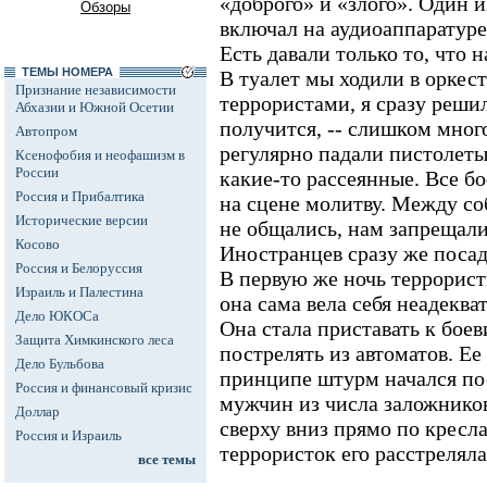
«доброго» и «злого». Один и
Обзоры
включал на аудиоаппаратуре
Есть давали только то, что 
ТЕМЫ НОМЕРА
В туалет мы ходили в оркес
Признание независимости
террористами, я сразу решил
Абхазии и Южной Осетии
получится, -- слишком мног
Автопром
регулярно падали пистолеты
Ксенофобия и неофашизм в
России
какие-то рассеянные. Все б
Россия и Прибалтика
на сцене молитву. Между с
Исторические версии
не общались, нам запрещали
Косово
Иностранцев сразу же посад
Россия и Белоруссия
В первую же ночь террорис
Израиль и Палестина
она сама вела себя неадеква
Дело ЮКОСа
Она стала приставать к боев
Защита Химкинского леса
пострелять из автоматов. Ее
Дело Бульбова
принципе штурм начался посл
Россия и финансовый кризис
мужчин из числа заложников
Доллар
сверху вниз прямо по кресл
Россия и Израиль
террористок его расстреляла
все темы