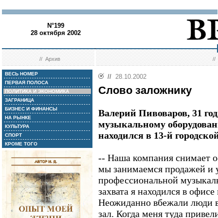
N°199
28 октября 2002
//
Архив
/
ВЕСЬ НОМЕР
//
28.10.2002
ПЕРВАЯ ПОЛОСА
Слово заложнику
ПОЛИТИКА И ЭКОНОМИКА
ЗАГРАНИЦА
БИЗНЕС И ФИНАНСЫ
Валерий Пивоваров, 31 год
НА РЫНКЕ
музыкальному оборудован
КУЛЬТУРА
находился в 13-й городско
СПОРТ
КРОМЕ ТОГО
-- Наша компания снимает о
мы занимаемся продажей и 
профессиональной музыкаль
захвата я находился в офисе
Неожиданно вбежали люди в
зал. Когда меня туда привел