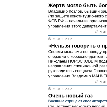
Жертв могло быть бо
Владимир Козлов, бывший зам
(по защите конституционного 
ФСБ РФ -- начальник организа
управления этого департамента
// чи
//
28.10.2002
«Нельзя говорить о п
Своими мыслями по поводу п
операции с корреспондентом г
Николаем ПОРОСКОВЫМ подел
направления специальной разв
руководитель спецназа Главно
управления Владимир МАНЧЕН
// чи
//
28.10.2002
Очень новый газ
Военные отрицают свое авторст
Существует несколько версий,