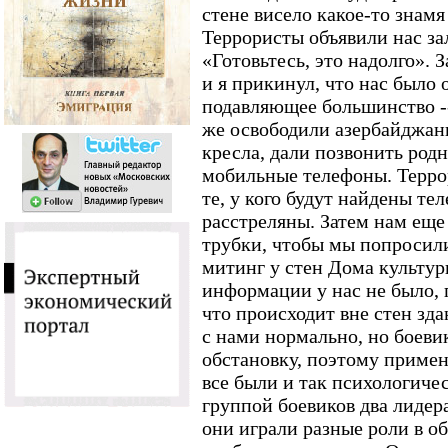
стене висело какое-то знам
Террористы объявили нас за
«Готовьтесь, это надолго». З
и я прикинул, что нас было 
подавляющее большинство -- 
же освободили азербайджанц
кресла, дали позвонить родн
мобильные телефоны. Терро
те, у кого будут найдены те
расстреляны. Затем нам еще
трубки, чтобы мы попросили
митинг у стен Дома культур
информации у нас не было, 
что происходит вне стен зд
с нами нормально, но боеви
обстановку, поэтому примен
все были и так психологиче
группой боевиков два лидера,
они играли разные роли в о