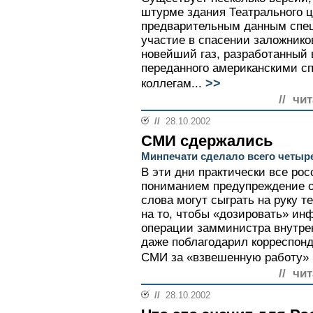
штурме здания Театрального ц
предварительным данным спе
участие в спасении заложник
новейший газ, разработанный 
переданного американскими с
>>
коллегам...
// чи
//
28.10.2002
СМИ сдержались
Минпечати сделало всего четыр
В эти дни практически все ро
пониманием предупреждение о
слова могут сыграть на руку 
на то, чтобы «дозировать» ин
операции замминистра внутре
даже поблагодарил корреспон
СМИ за «взвешенную работу» н
// чи
//
28.10.2002