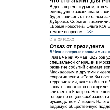
Что это значит для Ро
В день перед штурмом, отвечая
единодушно заканчивали свои 
будет зависеть от того, чем з
Дубровке. События закончилис
«Время новостей» Ольга КОЛЕ
>>
тем же вопросом...
//
28.10.2002
Отказ от президента
В Чечне впервые прошли митинг
Глава Чечни Ахмад Кадыров у
специальной операции в Москв
развитие событий снимает воп
Масхадовым и другими лидер
сопротивления. «Если бы пост
террористами, как это было в 
захват заложников повторился 
считает г-н Кадыров. Нынешни
говорит о нецелесообразности
руководством Ичкерии. На это
видимую общественную поддер