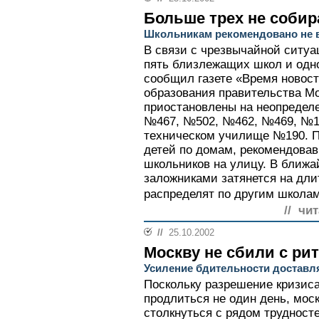
Больше трех не собир
Школьникам рекомендовано не 
В связи с чрезвычайной ситуа
пять близлежащих школ и одно
сообщил газете «Время новост
образования правительства М
приостановлены на неопределе
№467, №502, №462, №469, №1
техническом училище №190. П
детей по домам, рекомендовав
школьников на улицу. В ближа
заложниками затянется на дли
распределят по другим школам
// чи
//
25.10.2002
Москву не сбили с ри
Усиление бдительности доставл
Поскольку разрешение кризис
продлиться не один день, мос
столкнуться с рядом трудност