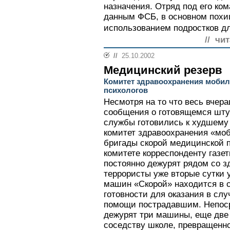
назначения. Отряд под его ко
данным ФСБ, в основном похи
использованием подростков дл
// чи
//
25.10.2002
Медицинский резерв
Комитет здравоохранения мобил
психологов
Несмотря на то что весь вчер
сообщения о готовящемся шту
службы готовились к худшему
комитет здравоохранения «мо
бригады скорой медицинской 
комитете корреспонденту газе
постоянно дежурят рядом со з
террористы уже вторые сутки 
машин «Скорой» находится в 
готовности для оказания в сл
помощи пострадавшим. Непоср
дежурят три машины, еще две 
соседству школе, превращенно