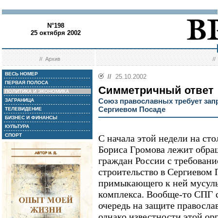
N°198
25 октября 2002
//
Архив
/
ВЕСЬ НОМЕР
//
25.10.2002
ПЕРВАЯ ПОЛОСА
Симметричный ответ
ПОЛИТИКА И ЭКОНОМИКА
Союз православных требует запр
ЗАГРАНИЦА
Сергиевом Посаде
ТЕЛЕВИДЕНИЕ
БИЗНЕС И ФИНАНСЫ
КУЛЬТУРА
СПОРТ
С начала этой недели на ст
Бориса Громова лежит обра
граждан России с требован
строительство в Сергиевом 
примыкающего к ней мусуль
комплекса. Вообще-то СПГ 
очередь на защите правосла
однако известности этой ор