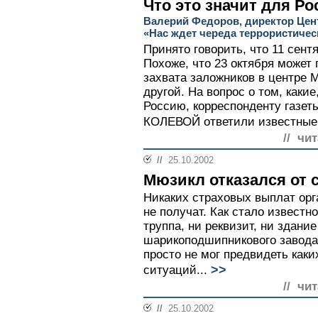
Что это значит для Ро
Валерий Федоров, директор Цен
«Нас ждет череда террористичес
Принято говорить, что 11 сент
Похоже, что 23 октября может
захвата заложников в центре М
другой. На вопрос о том, какие
Россию, корреспонденту газет
КОЛЕВОЙ ответили известные 
// чи
//
25.10.2002
Мюзикл отказался от 
Никаких страховых выплат ор
не получат. Как стало известн
труппа, ни реквизит, ни здани
шарикоподшипникового завода
просто не мог предвидеть как
>>
ситуаций...
// чи
//
25.10.2002