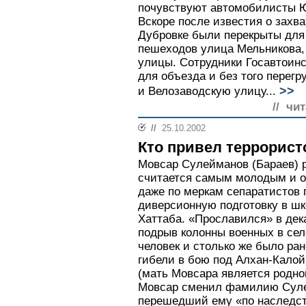
почувствуют автомобилисты Ю
Вскоре после известия о захва
Дубровке были перекрыты для
пешеходов улица Мельникова, 
улицы. Сотрудники Госавтоин
для объезда и без того перег
>>
и Велозаводскую улицу...
// чи
//
25.10.2002
Кто привел террорист
Мовсар Сулейманов (Бараев) р
считается самым молодым и о
даже по меркам сепаратистов
диверсионную подготовку в шк
Хаттаба. «Прославился» в дека
подрыв колонны военных в сел
человек и столько же было ран
гибели в бою под Алхан-Калой
(мать Мовсара является родно
Мовсар сменил фамилию Суле
перешедший ему «по наследст