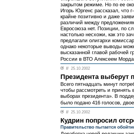
закрытом режиме. Но по ее о
Игорь Юргенс рассказал, что 
крайне позитивно и даже заяв
различий между предложениям
Евросоюза нет. Позиции, по сл
настолько несхожи, как это за
предлагали олигархи комиссар
однако некоторые выводы можн
высказанной главой рабочей 
России в ВТО Алексеем Морда
//
25.10.2002
Президента выберут 
Всего пятнадцать минут потре
чтобы рассмотреть и принять 
выборах президента». В подде
было подано 416 голосов, двое
//
25.10.2002
Кудрин попросил отср
Правительство пытается обойтис
Доработка новой редакции зак