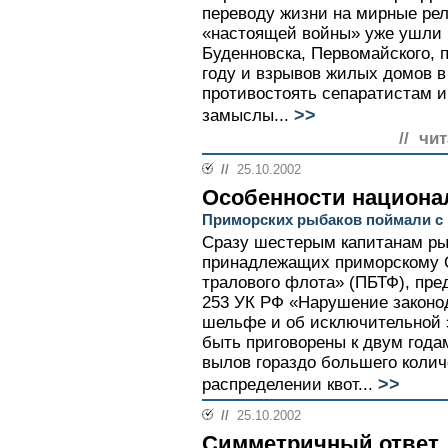
переводу жизни на мирные рел
«настоящей войны» уже ушли и
Буденновска, Первомайского, п
году и взрывов жилых домов в
противостоять сепаратистам 
>>
замыслы...
// чи
//
25.10.2002
Особенности национа
Приморских рыбаков поймали с
Сразу шестерым капитанам ры
принадлежащих приморскому 
тралового флота» (ПБТФ), пре
253 УК РФ «Нарушение законо
шельфе и об исключительной 
быть приговорены к двум года
вылов гораздо большего колич
>>
распределении квот...
//
25.10.2002
Симметричный ответ