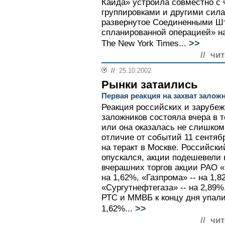
Каида» устроила совместно с
группировками и другими сила
развернутое Соединенными Ш
спланированной операцией» на
>>
The New York Times...
// чи
//
25.10.2002
Рынки затаились
Первая реакция на захват залож
Реакция российских и зарубеж
заложников состояла вчера в т
или она оказалась не слишком
отличие от событий 11 сентяб
на теракт в Москве. Российск
опускался, акции подешевели н
вчерашних торгов акции РАО 
на 1,62%, «Газпрома» -- на 1,
«Сургутнефтегаза» -- на 2,89
РТС и ММВБ к концу дня упали
>>
1,62%...
// чи