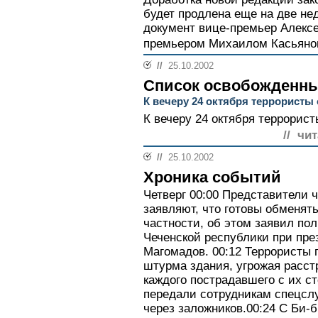
будет продлена еще на две не
документ вице-премьер Алексе
премьером Михаилом Касьяно
//
25.10.2002
Список освобожденн
К вечеру 24 октября террористы
К вечеру 24 октября террорист
// чи
//
25.10.2002
Хроника событий
Четверг 00:00 Представители 
заявляют, что готовы обменять
частности, об этом заявил по
Чеченской республики при пре
Магомадов. 00:12 Террористы 
штурма здания, угрожая расстр
каждого пострадавшего с их с
передали сотрудникам спецсл
через заложников.00:24 С Би-