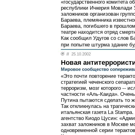
«государственного комитета о
республики Ичкерия Мовлади У
заложников организован групп
Бараева, племянника известно
Бараева, погибшего в прошлом 
театре находится отряд смертн
Как сообщил Удугов со слов Б
при попытке штурма здание буд
//
25.10.2002
Новая антитеррорист
Мировое сообщество сопережива
«Это почти повторение теракт
стратегией чеченского сепара
терроризм, мозг которого -- 
частности «Аль-Каида». Очень
Путина пытаются сделать то ж
Так откликнулась на трагическ
итальянская газета La Stampa.
агентство Киодо Цусин: «Адм
захват заложников в Москве м
одновременной серии терактов