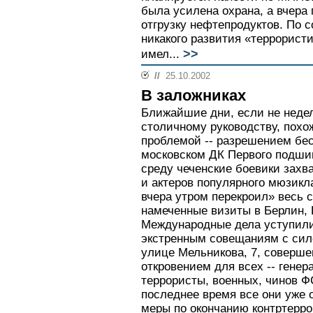
была усилена охрана, а вчера
отгрузку нефтепродуктов. По 
никакого развития «террорист
>>
имел...
//
25.10.2002
В заложниках
Ближайшие дни, если не неде
столичному руководству, похо
проблемой -- разрешением бес
московском ДК Первого подшип
среду чеченские боевики захв
и актеров популярного мюзикл
вчера утром перекроил» весь 
намеченные визиты в Берлин, 
Международные дела уступили
экстренным совещаниям с си
улице Мельникова, 7, соверше
откровением для всех -- генер
террористы, военных, чинов Ф
последнее время все они уже 
меры по окончанию контртерро