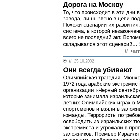
Дорога на Москву
То, что происходит в эти дни 
завода, лишь звено в цепи по
Похожи сценарии их развития,
система, в которой незаконче
всего не последний акт. Вспом
складывался этот сценарий...
// чи
//
25.10.2002
Они всегда убивают
Олимпийская трагедия. Мюнхен
1972 года арабские экстремис
организации «Черный сентябр
которые занимала израильская
летних Олимпийских играх в 
спортсменов и взяли в заложн
команды. Террористы потребов
освободить из израильских тю
экстремиста и угрожали в про
заложников. Премьер Израиля