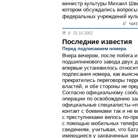
министр культуры Михаил Швы
котором обсуждались вопросы
федеральных учреждений культ
// чи
//
25.10.2002
Последние известия
Перед подписанием номера
Вчера вечером, после побега 
подшипникового завода двух д
впервые установилось относи
подписания номера, как выясн
прекратились переговоры терр
властей, и обе стороны не пр
Согласно официальному сооб
операции по освобождению зал
официальные специалисты-«п
контакт с боевиками так и не
с преступниками велось по-пр
с помощью мобильных телефо
сведениям, учитывая, что ба
имеющиеся у захваченных зри