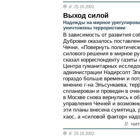
//
25.10.2002
Выход силой
Надежды на мирное урегулирова
уничтожены террористами
В зависимость от развития со
Дубровке оказалось поставлен
Чечни. «Повернуть политическ
силового решения в мирное рус
сказал корреспонденту газеты
Центра гуманитарных исследо
администрации Надирсолт Эльс
гораздо больше времени и пот
мнению г-на Эльсункаева, тер
спланирован и проведен в очен
в Москве снова вернулись к 
управления Чечней и возможны
эти планы внесена сумятица, 
хаос, а «силовой фактор» надо
// чи
//
25.10.2002