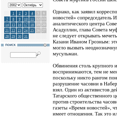
Однако, как заявил корресп
1
2
3
4
5
6
новостей» сопредседатель 
7
8
9
10
11
12
13
аналитического центра Сов
14
15
16
17
18
19
20
Асадуллин, глава Совета муф
21
22
23
24
25
26
27
не следует открывать мечеть
28
29
30
31
Казани Иваном Грозным: эт
ПОИСК
могло вызвать неоднозначну
мусульман.
Обвинения столь крупного и
воспринимаются, тем не мен
поскольку никто рангом пон
разрушение часовни в Набер
взял. Один из активистов де
Татарского общественного ц
против строительства часов
газеты «Время новостей», ч
имеет отношения. Так это ил