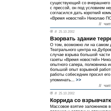
существующий со вчерашнего 
с прессой, он под условием н
согласился дать короткий ком
«Время новостей» Николаю П
// чи
//
25.10.2002
Взорвать здание терр
О том, возможно ли на самом 
Театрального центра на Дубро
случае взрыва большой части 
газеты «Время новостей» Ни
опытного сапера, полковника 
большой опыт взрывной работ
работы собеседник просил его
>>
упоминать...
// чи
//
25.10.2002
Коррида со взрывчат
Массовое взятие заложников 