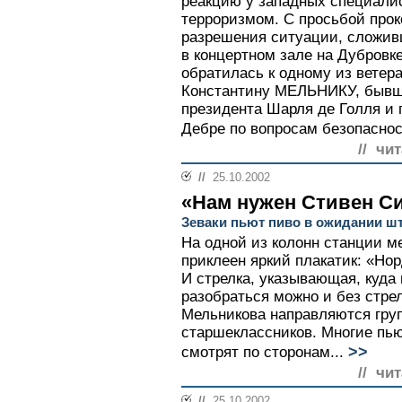
реакцию у западных специалис
терроризмом. С просьбой про
разрешения ситуации, сложив
в концертном зале на Дубровке
обратилась к одному из ветер
Константину МЕЛЬНИКУ, бывш
президента Шарля де Голля и
Дебре по вопросам безопасност
// чи
//
25.10.2002
«Нам нужен Стивен С
Зеваки пьют пиво в ожидании ш
На одной из колонн станции м
приклеен яркий плакатик: «Но
И стрелка, указывающая, куда
разобраться можно и без стрел
Мельникова направляются гру
старшеклассников. Многие пью
>>
смотрят по сторонам...
// чи
//
25.10.2002