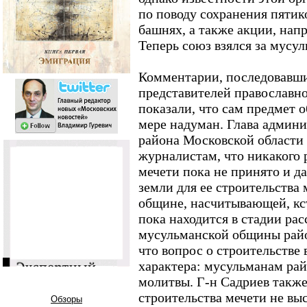
по поводу сохранения пятик
башнях, а также акции, нап
Теперь союз взялся за мусул
Комментарии, последовавши
представителей православн
показали, что сам предмет 
мере надуман. Глава админ
района Московской области
журналистам, что никакого 
мечети пока не принято и д
земли для ее строительства
общине, насчитывающей, кст
пока находится в стадии ра
мусульманской общины райо
что вопрос о строительстве
характера: мусульманам райо
молитвы. Г-н Садриев также
строительства мечети не вы
Обзоры