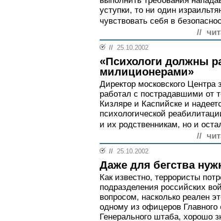
выполнить требования напада
уступки, то ни один израильтя
чувствовать себя в безопаснос
// чи
//
25.10.2002
«Психологи должны ра
милиционерами»
Директор московского Центра
работал с пострадавшими от т
Кизляре и Каспийске и надеетс
психологической реабилитации
и их родственникам, но и ост
// чи
//
25.10.2002
Даже для бегства нуж
Как известно, террористы пот
подразделения российских вой
вопросом, насколько реален эт
одному из офицеров Главного 
Генерального штаба, хорошо 