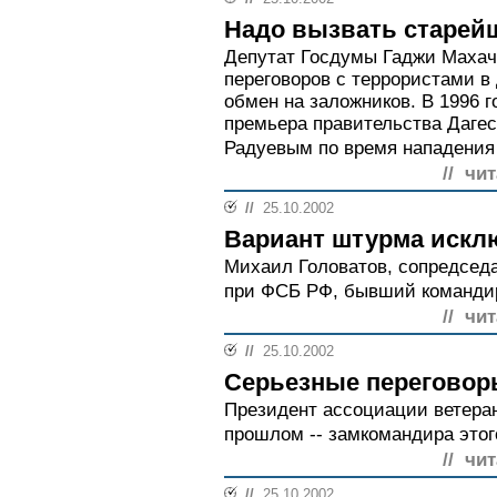
Надо вызвать старей
Депутат Госдумы Гаджи Махаче
переговоров с террористами в
обмен на заложников. В 1996 г
премьера правительства Дагес
Радуевым по время нападения 
// чи
//
25.10.2002
Вариант штурма искл
Михаил Головатов, сопредседа
при ФСБ РФ, бывший командир
// чи
//
25.10.2002
Серьезные переговор
Президент ассоциации ветера
прошлом -- замкомандира этого
// чи
//
25.10.2002