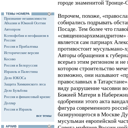
городе знаменитой Троице-С
ТЕМЫ НОМЕРА
Впрочем, похоже, «правосла
Признание независимости
собирались подрывать обста
Абхазии и Южной Осетии
Посаде. Тем более что главой
Автопром
«священноархимандритом» -
Ксенофобия и неофашизм в
России
является сам патриарх Алек
Россия и Прибалтика
противостоит мусульмано-х
Исторические версии
Авторы обращения к губерн
Косово
всерьез этим регионом и не
Россия и Белоруссия
котором строительство мече
Израиль и Палестина
возможно, они называют «п
Дело ЮКОСа
православных в Татарстане»
Защита Химкинского леса
виду разрушение часовни в
Дело Бульбова
Божией Матери в Набережны
Россия и финансовый кризис
одобрении этого акта ванда
Доллар
фигура современного россий
Россия и Израиль
базирующегося в Москве Ду
все темы
мусульман европейской част
Совета муфтиев России шей
АРХИВ