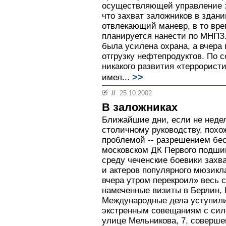
осуществляющей управление 
что захват заложников в здани
отвлекающий маневр, в то вре
планируется нанести по МНПЗ.
была усилена охрана, а вчера
отгрузку нефтепродуктов. По 
никакого развития «террорист
>>
имел...
//
25.10.2002
В заложниках
Ближайшие дни, если не неде
столичному руководству, похо
проблемой -- разрешением бес
московском ДК Первого подшип
среду чеченские боевики захв
и актеров популярного мюзикл
вчера утром перекроил» весь 
намеченные визиты в Берлин, 
Международные дела уступили
экстренным совещаниям с си
улице Мельникова, 7, соверше