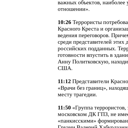
важных объектов, наиболее 
отношении».
10:26
Террористы потребова
Красного Креста и организа
ведения переговоров. Приче
среди представителей этих 
российских подданных. Тер
готовности впустить в зда
Анну Политковскую, находи
США.
11:12
Представители Красно
«Врачи без границ», находя
месту трагедии.
11:50
«Группа террористов, 
московском ДК ГПЗ, не имее
«панкисскими» формировани
Грузии Валерий Хабурдзани