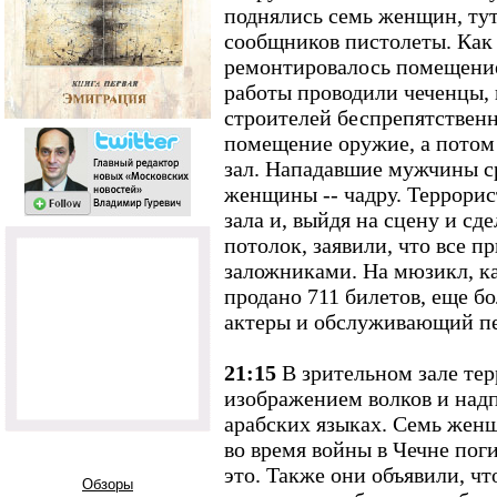
поднялись семь женщин, ту
сообщников пистолеты. Как
ремонтировалось помещение
работы проводили чеченцы,
строителей беспрепятственн
помещение оружие, а потом
зал. Нападавшие мужчины ср
женщины -- чадру. Террорис
зала и, выйдя на сцену и сд
потолок, заявили, что все 
заложниками. На мюзикл, к
продано 711 билетов, еще бо
актеры и обслуживающий п
21:15
В зрительном зале те
изображением волков и над
арабских языках. Семь женщ
во время войны в Чечне пог
это. Также они объявили, чт
Обзоры