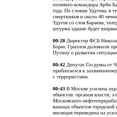
полевого командира Арби Б
году. По словам Удугова, в т
смертников и около 40 чече
Удугов со слов Бараева, теа
штурма здание будет взорва
00:28
Директор ФСБ Никола
Борис Грызлов доложили п
Путину о развитии ситуаци
00:42
Депутат Госдумы от Ч
приблизился к захваченному
с террористами.
00:43
В Москве усилена охр
объектов: органов власти, э
Московского нефтеперераба
важных объектов городской
милиция переведена на уси