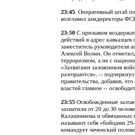
23:45
. Оперативный штаб п
возглавил замдиректора ФС
23:50
С призывом воздержат
действий в адрес кавказцев
заместитель руководителя а
Aлексей Волин. Он отметил,
терроризмом, а не с национ
«Захватами заложников войн
разгораются», -- подчеркнул
правительства, добавив, чт
властей главное -- освободи
23:55
Освобожденные залож
захватили от 20 до 30 чело
Калашникова и обвязанных 
называют себя «бойцами 29-
командует чеченский полев