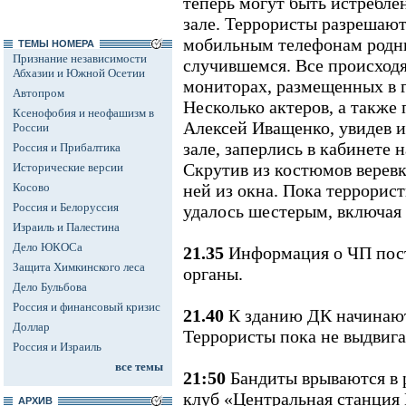
теперь могут быть истребл
зале. Террористы разрешают
мобильным телефонам родн
ТЕМЫ НОМЕРА
Признание независимости
случившемся. Все происходя
Абхазии и Южной Осетии
мониторах, размещенных в г
Автопром
Несколько актеров, а такж
Ксенофобия и неофашизм в
Алексей Иващенко, увидев 
России
зале, заперлись в кабинете 
Россия и Прибалтика
Скрутив из костюмов веревк
Исторические версии
Косово
ней из окна. Пока террорист
Россия и Белоруссия
удалось шестерым, включая 
Израиль и Палестина
Дело ЮКОСа
21.35
Информация о ЧП пост
Защита Химкинского леса
органы.
Дело Бульбова
Россия и финансовый кризис
21.40
К зданию ДК начинают
Доллар
Террористы пока не выдвиг
Россия и Израиль
все темы
21:50
Бандиты врываются в 
клуб «Центральная станция 
АРХИВ