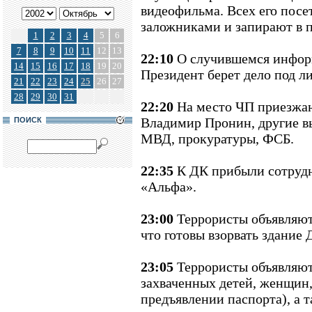
видеофильма. Всех его посе
заложниками и запирают в 
1
2
3
4
5
6
7
8
9
10
11
12
13
22:10
О случившемся инфор
14
15
16
17
18
19
20
Президент берет дело под л
21
22
23
24
25
26
27
28
29
30
31
22:20
На место ЧП приезжа
Владимир Пронин, другие 
ПОИСК
МВД, прокуратуры, ФСБ.
22:35
К ДК прибыли сотруд
«Альфа».
23:00
Террористы объявляют
что готовы взорвать здание 
23:05
Террористы объявляют,
захваченных детей, женщин,
предъявлении паспорта), а 