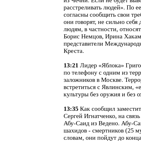
из Чечни. Если не будет выв
расстреливать людей». По е
согласны сообщить свои тре
они говорят, не сильно себя
людям, в частности, относя
Борис Немцов, Ирина Хакам
представители Международн
Креста.
13:21
Лидер «Яблока» Григо
по телефону с одним из тер
заложников в Москве. Террор
встретиться с Явлинским, «
культуры без оружия и без 
13:35
Как сообщил замести
Сергей Игнатченко, на связ
Абу-Саид из Ведено. Абу-Саи
шахидов - смертников (25 м
словам, они пойдут до конца