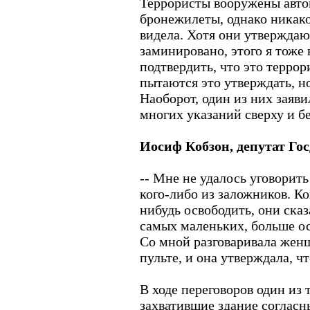
Террористы вооружены авто
бронежилеты, однако никако
видела. Хотя они утверждают
заминировано, этого я тоже 
подтвердить, что это терро
пытаются это утверждать, но
Наоборот, один из них заяв
многих указаний сверху и бе
Иосиф Кобзон, депутат Го
-- Мне не удалось уговорит
кого-либо из заложников. Ко
нибудь освободить, они сказ
самых маленьких, больше ос
Со мной разговаривала женщ
пульте, и она утверждала, чт
В ходе переговоров один из 
захватившие здание согласн