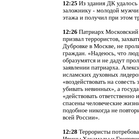
12:25
Из здания ДК удалось
заложнику - молодой мужчин
этажа и получил при этом тр
12:26
Патриарх Московский и
призвал террористов, захва
Дубровке в Москве, не прол
граждан. «Надеюсь, что люд
образумятся и не дадут прол
заявлении патриарха. Алекси
исламских духовных лидеро
«воздействовать на совесть 
убивать невинных», а госуда
«действовать ответственно и
спасены человеческие жизни,
подобное никогда не повтор
всей России».
12:28
Террористы потребовал
Ирины Хакамады и Григория