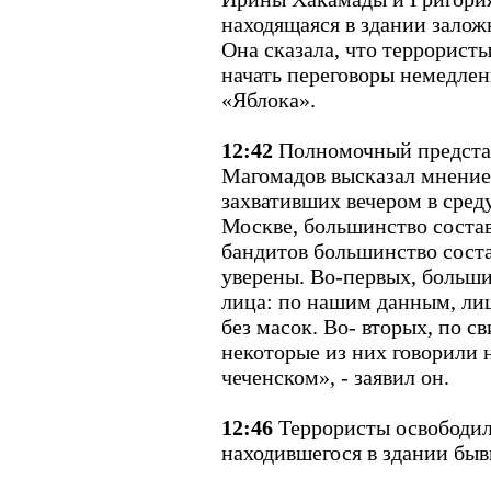
находящаяся в здании зало
Она сказала, что террорист
начать переговоры немедле
«Яблока».
12:42
Полномочный представ
Магомадов высказал мнение,
захвативших вечером в сред
Москве, большинство соста
бандитов большинство сост
уверены. Во-первых, больши
лица: по нашим данным, лиш
без масок. Во- вторых, по с
некоторые из них говорили н
чеченском», - заявил он.
12:46
Террористы освободили
находившегося в здании бы