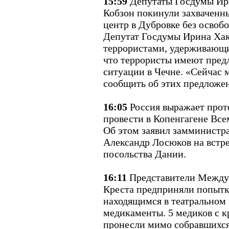
15:59
Депутаты Госдумы Ир
Кобзон покинули захваченн
центр в Дубровке без освоб
Депутат Госдумы Ирина Хак
террористами, удерживающи
что террористы имеют пред
ситуации в Чечне. «Сейчас 
сообщить об этих предложени
16:05
Россия выражает прот
провести в Копенгагене Все
Об этом заявил замминистр
Александр Лосюков на встре
посольства Дании.
16:11
Представители Междун
Креста предприняли попытк
находящимся в театральном 
медикаменты. 5 медиков с 
пронесли мимо собравшихся