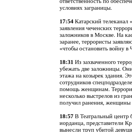
ответственность по обеспеч
условиях заграницы.
17:54
Катарский телеканал 
заявления чеченских террор
заложников в Москве. На ка
заранее, террористы заявляю
«чтобы остановить войну в 
18:31
Из захваченного терр
убежать две заложницы. Они
этажа на козырек здания. Эт
сотрудников спецподраздел
помощь женщинам. Террорис
несколько выстрелов из гра
получил ранения, женщины 
18:57
В Театральный центр 
иорданца, представители Кр
вынесли труп убитой девуш