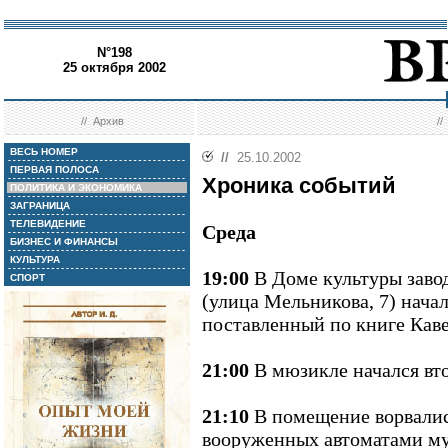
N°198
25 октября 2002
//
Архив
/
ВЕСЬ НОМЕР
//
25.10.2002
ПЕРВАЯ ПОЛОСА
Хроника событий
ПОЛИТИКА И ЭКОНОМИКА
ЗАГРАНИЦА
ТЕЛЕВИДЕНИЕ
Среда
БИЗНЕС И ФИНАНСЫ
КУЛЬТУРА
19:00
В Доме культуры зав
СПОРТ
(улица Мельникова, 7) нача
поставленный по книге Каве
21:00
В мюзикле начался вто
21:10
В помещение ворвалис
вооруженных автоматами муж