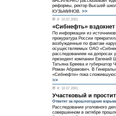
ВАСИЛЕНКО рассказывает иде
реформы, ректор Высшей шко
>>
КУЗЬМИНОВ.
//
10.07.2001
«Сибнефть» вздохнет
По информации из источников
прокуратура России прекратил
возбужденные по фактам нару
осуществляемых ОАО «Сибнефт
расследованием на допросах 
президент компании Евгений Ш
Татьяна Бреева и губернатор Ч
Роман Абрамович. В Генеральн
«Сибнефти» пока сложившуюс
>>
//
10.07.2001
Участковый и простит
Ответят за прошлогодние взрыв
Расследование уголовного дела
совершенном в октябре прошло