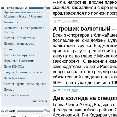
-- или, напротив, вполне план
скандал: как заявили вчера м
ТЕМЫ НОМЕРА
Признание независимости
проштрафился по полной прогр
Абхазии и Южной Осетии
//
10.07.2001
Автопром
А грошик валютный --
Ксенофобия и неофашизм в
России
Всех экспортеров в ближайше
Россия и Прибалтика
послабление: они должны буд
Исторические версии
валютной выручки. Бюджетный
Косово
принять сразу в трех чтениях
Россия и Белоруссия
депутатов во главе с Михаило
Израиль и Палестина
законопроект «О внесении изм
законодательные акты Россий
Дело ЮКОСа
вопросы валютного регулирова
Защита Химкинского леса
обязательной продажи валютно
Дело Бульбова
50%, то есть как до кризиса 19
Россия и финансовый кризис
Доллар
//
10.07.2001
Россия и Израиль
Два взгляда на спецо
все темы
Глава Чечни Ахмад Кадыров 
федеральных войск в районе 
АРХИВ
Ассиновской. Г-н Кадыров утве