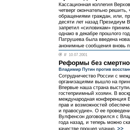
Кассационная коллегия Верхов
четверг окончательно решить,
обращениями граждан, или, пр
десяти лет назад Президиум 
запретил «силовикам» приним
однако в декабре прошлого го
Патрушева была введена новая
анонимные сообщения вновь п
//
10.07.2001
Реформы без смертно
Владимир Путин против восста
Сотрудничество России с ме
организациями вышло на прин
Впервые наша страна выступила
гостеприимный хозяин. В воск
международная конференция В
прав и возможностей обеспече
и правосудие». О ее проведе
Вулфенсон договорился с Вл
года назад, и теперь можно ск
>>
качестве прошел удачно.