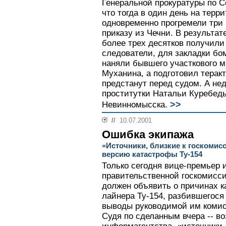
Генеральной прокуратуры по С
что тогда в один день на терр
одновременно прогремели три 
приказу из Чечни. В результат
более трех десятков получили
следователи, для закладки бо
наняли бывшего участкового 
Муханина, а подготовил терак
предстанут перед судом. А не
проститутки Натальи Куребед
>>
Невинномысска.
//
10.07.2001
Ошибка экипажа
«Источники, близкие к госкомис
версию катастрофы Ту-154
Только сегодня вице-премьер 
правительственной госкомисси
должен объявить о причинах 
лайнера Ту-154, разбившегося
выводы руководимой им комис
Судя по сделанным вчера -- во