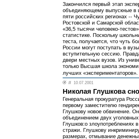
Закончился первый этап экспе
объединяющему выпускные в ш
пяти российских регионах -- 
Ростовской и Самарской облас
«36,5 тысячи человеко-тестов»
статистике. Поскольку школьн
теста, получается, что чуть б
России могут поступать в вуз
вступительную сессию. Правда
двери местных вузов. Из унив
только Высшая школа экономик
лучших «экспериментаторов».
//
10.07.2001
Николая Глушкова сн
Генеральная прокуратура Рос
первому заместителю гендире
Глушкову новое обвинение. Он
объединением двух уголовных 
Глушков:о злоупотреблениях в
стражи. Глушкову инкриминир
размерах, отмывание денежны