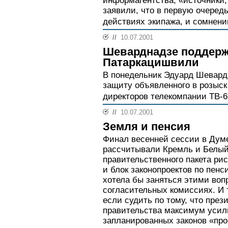
информагентства, «источники,
заявили, что в первую очеред
действиях экипажа, и сомнений
//
10.07.2001
Шеварднадзе поддер
Патаркацишвили
В понедельник Эдуард Шевард
защиту объявленного в розыск
директоров телекомпании ТВ-6
//
10.07.2001
Земля и пенсия
Финал весенней сессии в Думе
рассчитывали Кремль и Белый
правительственного пакета ри
и блок законопроектов по пен
хотела бы заняться этими воп
согласительных комиссиях. И 
если судить по тому, что през
правительства максимум усили
запланированных законов «пр