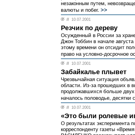
незаконным путем, невозвраще
>>
валюты и побег.
//
10.07.2001
Резчик по дереву
Осужденный в России за хран
Джон Тоббин в начале августа
этому времени он отсидит пол
право на условно-досрочное о
//
10.07.2001
Забайкалье плывет
Чрезвычайная ситуация объяв
области. Из-за прошедших в 
продолжавшихся больше двух 
началось половодье, десятки с
//
10.07.2001
«Это были ролевые и
О результатах эксперимента п
корреспонденту газеты «Время