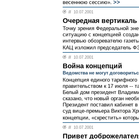
>>
весеннюю сессию».
//
10.07.2001
Очередная вертикаль
Точку зрения Федеральной эне
ситуацию с концепцией создан
интервью обозревателю газет
КАЦ изложил председатель Ф
//
10.07.2001
Война концепций
Ведомства не могут договоритьс
Концепция единого тарифного
правительством к 17 июля -- т
Белый дом президент Владими
сказано, что новый орган необ
Президент поставил кабинет в
суд вице-премьера Виктора Хр
концепции, «скрестить» котор
//
10.07.2001
Привет доброжелате