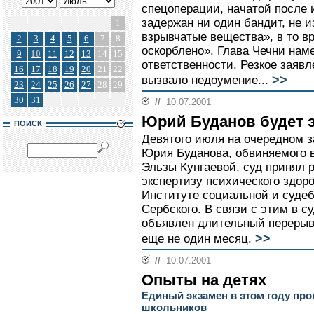
спецоперации, начатой после 
задержан ни один бандит, не и
1
взрывчатые вещества», в то в
2
3
4
5
6
7
8
оскорблено». Глава Чечни нам
9
10
11
12
13
14
15
ответственности. Резкое заяв
16
17
18
19
20
21
22
>>
вызвало недоумение...
23
24
25
26
27
28
29
30
31
//
10.07.2001
Юрий Буданов будет 
ПОИСК
Девятого июля на очередном з
Юрия Буданова, обвиняемого в
Эльзы Кунгаевой, суд принял
экспертизу психического здоро
Институте социальной и суде
Сербского. В связи с этим в с
объявлен длительный перерыв,
>>
еще не один месяц.
//
10.07.2001
Опыты на детях
Единый экзамен в этом году про
школьников