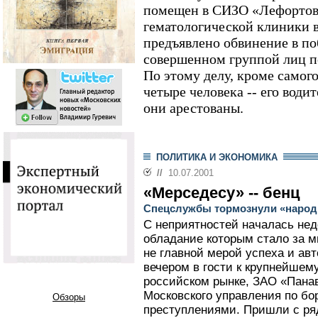
помещен в СИЗО «Лефортово
гематологической клиники в
предъявлено обвинение в по
совершенном группой лиц п
По этому делу, кроме самог
четыре человека -- его води
они арестованы.
ПОЛИТИКА И ЭКОНОМИКА
//
10.07.2001
«Мерседесу» -- бенц
Спецслужбы тормознули «наро
С неприятностей началась нед
обладание которым стало за 
не главной мерой успеха и авт
вечером в гости к крупнейшем
российском рынке, ЗАО «Пана
Московского управления по бо
Обзоры
преступлениями. Пришли с ря