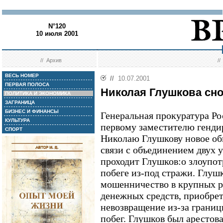
N°120
10 июля 2001
//
Архив
/
ВЕСЬ НОМЕР
//
10.07.2001
ПЕРВАЯ ПОЛОСА
Николая Глушкова сн
ПОЛИТИКА И ЭКОНОМИКА
ЗАГРАНИЦА
БИЗНЕС И ФИНАНСЫ
Генеральная прокуратура Р
КУЛЬТУРА
первому заместителю генди
СПОРТ
Николаю Глушкову новое об
связи с объединением двух 
проходит Глушков:о злоупот
побеге из-под стражи. Глу
мошенничество в крупных р
денежных средств, приобре
невозвращение из-за грани
побег. Глушков был арестова