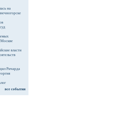
ась на
лнечногорске
ов
суд
аемых
в Москве
йские власти
оятельств
дил Ричарда
еоргия
алог
все события