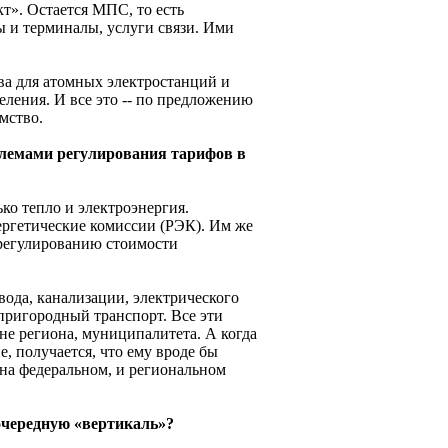
т». Остается МПС, то есть
 и терминалы, услуги связи. Ими
а для атомных электростанций и
еления. И все это -- по предложению
мство.
облемами регулирования тарифов в
ько тепло и электроэнергия.
ргетические комиссии (РЭК). Им же
регулированию стоимости
вода, канализации, электрического
пригородный транспорт. Все эти
не региона, муниципалитета. А когда
е, получается, что ему вроде бы
 на федеральном, и региональном
 очередную «вертикаль»?