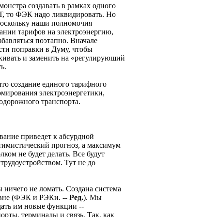
о монстра создавать в рамках одного
Т, то ФЭК надо ликвидировать. Но
поскольку наши полномочия
вании тарифов на электроэнергию,
бавляться поэтапно. Вначале
ести поправки в Думу, чтобы
кивать и заменить на «регулирующий
ь.
то создание единого тарифного
рмирования электроэнергетики,
одорожного транспорта.
вание приведет к абсурдной
оптимистический прогноз, а максимум
лком не будет делать. Все будут
трудоустройством. Тут не до
ы ничего не ломать. Создана система
вне (ФЭК и РЭКи. --
Ред.
). Мы
дать им новые функции --
рты, терминалы и связь. Так, как