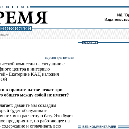
ИД "В
Издательств
/
поиск
версия для печати
ической комиссии на ситуацию с
фного центра в интервью
стей» Екатерине КАЦ изложил
ВОЙ.
что в правительстве лежат три
го общего между собой не имеют?
лагает: давайте мы создадим
орый будет обслуживать
я них всю расчетную базу. Это будет
ное предприятие, но работающее на
о содержание и оплачивать всю
БЕЗ КОМMЕНТАРИЕВ