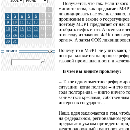
-- Получается, что так. Если таког
министерства, как предлагает МЭР
1
ликвидировать нас очень сложно, 
2
3
4
5
6
7
8
прописаны в законе о госрегулиро
9
10
11
12
13
14
15
поэтому МЭРТ предлагает от нас из
16
17
18
19
20
21
22
отобрать нефть и газ. А осенью вн
отовсюду из законов ФЭК повычер
23
24
25
26
27
28
29
орган». А затем ФЭК ликвидироват
30
31
Почему-то в МЭРТ не учитывают, ч
ПОИСК
центра наложится на процесс рефо
газовой промышленности и железн
-- В чем вы видите проблему?
-- Такое одномоментное реформиро
ситуации, когда полгода -- и это 
года полтора-два -- никто ничего то
заниматься креслами, собственным 
интересов государства.
Наша идея заключается в том, чтоб
на федеральном, региональном уро
предлагаем указом президента при
железнодорожный транспорт, аэропо