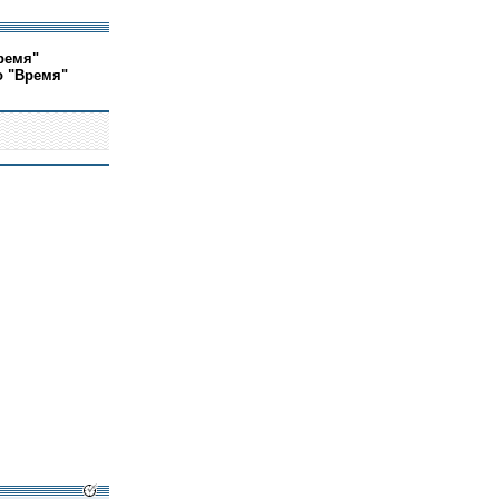
ремя"
о "Время"