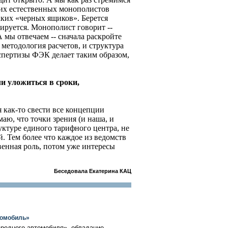
ших естественных монополистов
аких «черных ящиков». Берется
ируется. Монополист говорит --
 мы отвечаем -- сначала раскройте
методология расчетов, и структура
экспертизы ФЭК делает таким образом,
и уложиться в сроки,
я как-то свести все концепции
аю, что точки зрения (и наша, и
руктуре единого тарифного центра, не
. Тем более что каждое из ведомств
венная роль, потом уже интересы
Беседовала Екатерина КАЦ
томобиль»
ародного автомобиля», обладание