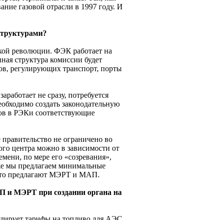
ание газовой отрасли в 1997 году. И
сструктурами?
какой революции. ФЭК работает на
ная структура комиссии будет
тов, регулирующих транспорт, порты
аработает не сразу, потребуется
еобходимо создать законодательную
лов в РЭКи соответствующие
 правительство не ограничено во
ого центра можно в зависимости от
емени, по мере его «созревания»,
 же мы предлагаем минимальные
 что предлагают МЭРТ и МАП.
П и МЭРТ при создании органа на
лирует тарифы на топливо для АЭС,