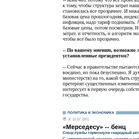
к тому, чтобы структура затрат на
становилась все прозрачнее. И ник
базовая цена прошлогодняя, индекс
инфляция, надо тариф поднимать. А
базовые цены, потом посмотрим. И 
затрат, и отчетность, и алгоритм 
чтобы все было прозрачно.
-- По вашему мнению, возможно л
установленные президентом?
-- Сейчас в правительстве пытаютс
воедино, но пока безуспешно. Я дум
министерств) на то, какой быть ст
претерпят существенных изменений
интересует в первую очередь собст
государства.
ПОЛИТИКА И ЭКОНОМИКА
//
10.07.2001
«Мерседесу» -- бенц
Спецслужбы тормознули «народный ав
С неприятностей началась неделя у «н