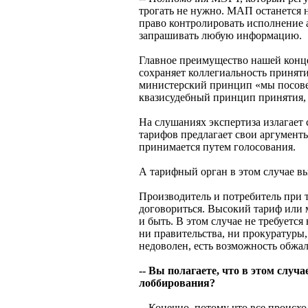
трогать не нужно. МАП останется 
право контролировать исполнение 
запрашивать любую информацию.
Главное преимущество нашей конц
сохраняет коллегиальность принят
министерский принцип «мы посовещ
квазисудебный принцип принятия, 
На слушаниях экспертиза излагает
тарифов предлагает свои аргументы
принимается путем голосования.
А тарифный орган в этом случае в
Производитель и потребитель при 
договориться. Высокий тариф или м
и быть. В этом случае не требуется
ни правительства, ни прокуратуры,
недоволен, есть возможность обжал
-- Вы полагаете, что в этом случ
лоббирования?
-- Конечно, потому что все происх