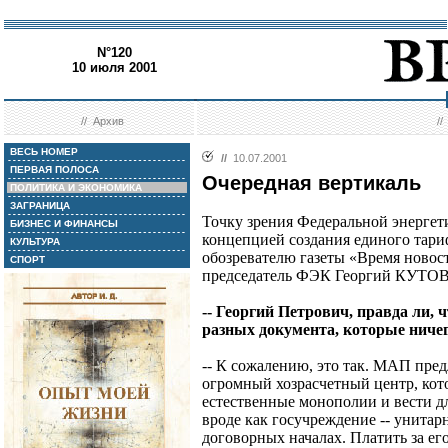
N°120
10 июля 2001
//
Архив
/
ВЕСЬ НОМЕР
//
10.07.2001
ПЕРВАЯ ПОЛОСА
Очередная вертикаль
ПОЛИТИКА И ЭКОНОМИКА
ЗАГРАНИЦА
Точку зрения Федеральной энергет
БИЗНЕС И ФИНАНСЫ
концепцией создания единого тари
КУЛЬТУРА
обозревателю газеты «Время ново
СПОРТ
председатель ФЭК Георгий КУТО
-- Георгий Петрович, правда ли, 
разных документа, которые ниче
-- К сожалению, это так. МАП пред
огромный хозрасчетный центр, кот
естественные монополии и вести дл
вроде как госучреждение -- унитар
договорных началах. Платить за ег