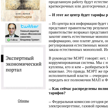
проделанную работу будут естеств
краткосрочных или долгосрочных д
-- И этот же центр будет тарифы 
-- Из центра вся информация будет
представит правительству результа
правительстве возражал представит
захотят иметь естественные монопо
информацию, они платят деньги, о
регулирования естественных моно
заказа естественных монополий. И
В руководстве МЭРТ говорят: нет, т
коррумпированная система. Мы с н
куплены, кто и кем -- разбираться 
кошельке. Это правда. МЭРТ же пр
исполнительной власти -- очередно
передать все полномочия МАП и 
-- Как сейчас распределены пол
тарифов?
Обзоры
-- Федеральная комиссия сегодня р
электроэнергетике, газовой промы