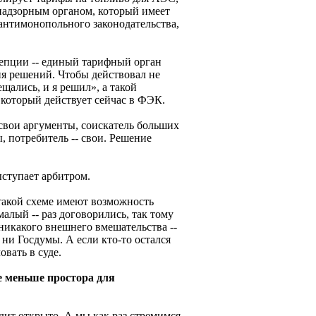
надзорным органом, который имеет
антимонопольного законодательства,
епции -- единый тарифный орган
ия решений. Чтобы действовал не
ались, и я решил», а такой
который действует сейчас в ФЭК.
 свои аргументы, соискатель больших
, потребитель -- свои. Решение
ыступает арбитром.
такой схеме имеют возможность
алый -- раз договорились, так тому
 никакого внешнего вмешательства --
 ни Госдумы. А если кто-то остался
овать в суде.
ае меньше простора для
одит открыто. А мы как раз стремимся