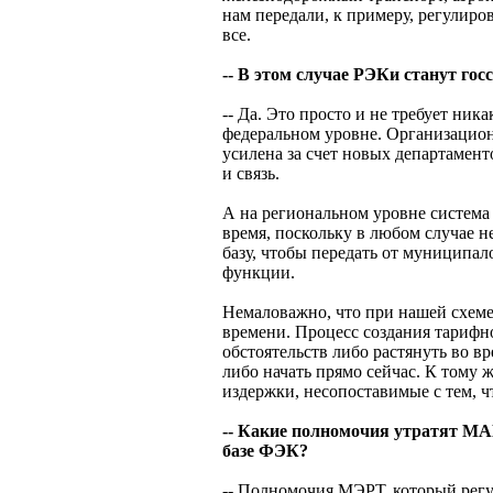
нам передали, к примеру, регулиров
все.
-- В этом случае РЭКи станут го
-- Да. Это просто и не требует ни
федеральном уровне. Организацион
усилена за счет новых департамен
и связь.
А на региональном уровне система з
время, поскольку в любом случае н
базу, чтобы передать от муниципа
функции.
Немаловажно, что при нашей схеме
времени. Процесс создания тарифн
обстоятельств либо растянуть во вр
либо начать прямо сейчас. К тому
издержки, несопоставимые с тем,
-- Какие полномочия утратят МА
базе ФЭК?
-- Полномочия МЭРТ, который регу