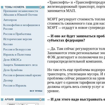
«Транснефть» и «Транснефтепродук
железнодорожный транспорт, порты
ТЕМЫ НОМЕРА
занимается МАП.
Признание независимости
Абхазии и Южной Осетии
МЭРТ регулирует стоимость топлив
Автопром
стоимость сжиженного газа для нас
Ксенофобия и неофашизм в
МЭРТ -- отдадут в новое суперведо
России
Россия и Прибалтика
-- И оно же будет заниматься пр
Исторические версии
субъектах федерации?
Косово
-- Да. Там сейчас регулируются тол
Россия и Белоруссия
Занимаются этим региональные эне
Израиль и Палестина
ФЭК делегирует и полномочия по 
Дело ЮКОСа
газораспределительной компании.
Защита Химкинского леса
Но там есть еще проблемы водопро
Дело Бульбова
транспорта, утилизации мусора. И 
Россия и финансовый кризис
проблемы сейчас решаются на уров
Доллар
речь идет о едином тарифном орган
Россия и Израиль
должны отдать весь спектр услуг и
все темы
уровне.
-- И для этого надо выстраивать
АРХИВ