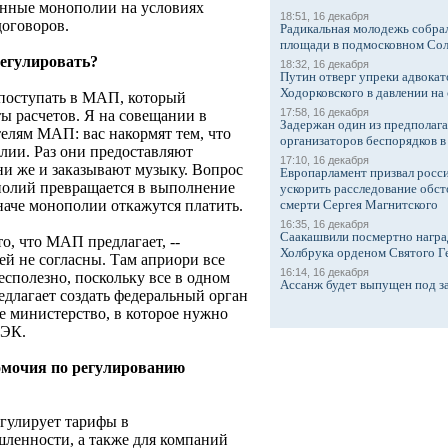
енные монополии на условиях
18:51, 16 декабря
оговоров.
Радикальная молодежь собрал
площади в подмосковном Со
регулировать?
18:32, 16 декабря
Путин отверг упреки адвокат
Ходорковского в давлении на 
 поступать в МАП, который
17:58, 16 декабря
ты расчетов. Я на совещании в
Задержан один из предполаг
елям МАП: вас накормят тем, что
организаторов беспорядков 
лии. Раз они предоставляют
17:10, 16 декабря
ни же и заказывают музыку. Вопрос
Европарламент призвал росси
полий превращается в выполнение
ускорить расследование обст
наче монополии откажутся платить.
смерти Сергея Магнитского
16:35, 16 декабря
Саакашвили посмертно награ
о, что МАП предлагает, --
Холбрука орденом Святого Г
ей не согласны. Там априори все
16:14, 16 декабря
бесполезно, поскольку все в одном
Ассанж будет выпущен под з
едлагает создать федеральный орган
е министерство, в которое нужно
ФЭК.
номочия по регулированию
егулирует тарифы в
шленности, а также для компаний