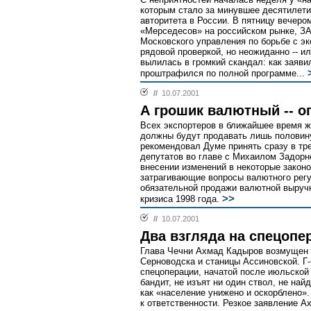
которым стало за минувшее десятилети
авторитета в России. В пятницу вечеро
«Мерседесов» на российском рынке, З
Московского управления по борьбе с э
рядовой проверкой, но неожиданно -- ил
вылилась в громкий скандал: как заяв
проштрафился по полной программе...
//
10.07.2001
А грошик валютный -- о
Всех экспортеров в ближайшее время ж
должны будут продавать лишь половин
рекомендовал Думе принять сразу в тр
депутатов во главе с Михаилом Задорн
внесении изменений в некоторые закон
затрагивающие вопросы валютного регу
обязательной продажи валютной выручки
>>
кризиса 1998 года.
//
10.07.2001
Два взгляда на спецоп
Глава Чечни Ахмад Кадыров возмущен 
Серноводска и станицы Ассиновской. Г-
спецоперации, начатой после июльской 
бандит, не изъят ни один ствол, не на
как «население унижено и оскорблено»
к ответственности. Резкое заявление 