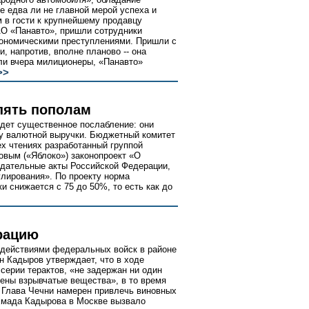
е едва ли не главной мерой успеха и
м в гости к крупнейшему продавцу
АО «Панавто», пришли сотрудники
кономическими преступлениями. Пришли с
и, напротив, вполне планово -- она
или вчера милиционеры, «Панавто»
>>
пять пополам
дет существенное послабление: они
у валютной выручки. Бюджетный комитет
ех чтениях разработанный группой
овым («Яблоко») законопроект «О
одательные акты Российской Федерации,
лирования». По проекту норма
 снижается с 75 до 50%, то есть как до
ерацию
действиями федеральных войск в районе
н Кадыров утверждает, что в ходе
серии терактов, «не задержан ни один
йдены взрывчатые вещества», в то время
. Глава Чечни намерен привлечь виновных
Ахмада Кадырова в Москве вызвало