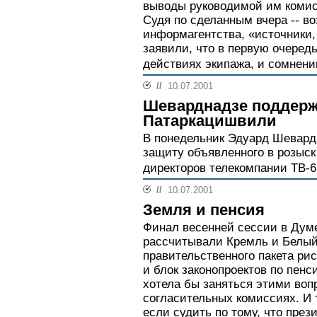
выводы руководимой им комис
Судя по сделанным вчера -- во
информагентства, «источники,
заявили, что в первую очеред
действиях экипажа, и сомнений
//
10.07.2001
Шеварднадзе поддер
Патаркацишвили
В понедельник Эдуард Шевард
защиту объявленного в розыск
директоров телекомпании ТВ-6
//
10.07.2001
Земля и пенсия
Финал весенней сессии в Думе
рассчитывали Кремль и Белый
правительственного пакета ри
и блок законопроектов по пен
хотела бы заняться этими воп
согласительных комиссиях. И 
если судить по тому, что през