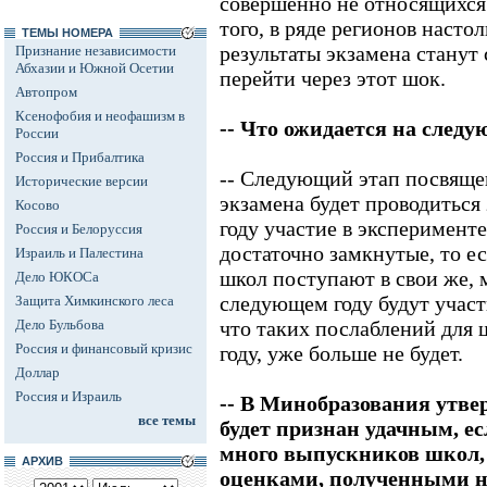
совершенно не относящихся 
того, в ряде регионов насто
ТЕМЫ НОМЕРА
результаты экзамена станут
Признание независимости
Абхазии и Южной Осетии
перейти через этот шок.
Автопром
Ксенофобия и неофашизм в
-- Что ожидается на след
России
Россия и Прибалтика
-- Следующий этап посвящен
Исторические версии
экзамена будет проводиться 
Косово
году участие в эксперимент
Россия и Белоруссия
достаточно замкнутые, то ес
Израиль и Палестина
школ поступают в свои же, м
Дело ЮКОСа
следующем году будут участ
Защита Химкинского леса
Дело Бульбова
что таких послаблений для 
Россия и финансовый кризис
году, уже больше не будет.
Доллар
Россия и Израиль
-- В Минобразования утве
все темы
будет признан удачным, ес
много выпускников школ,
АРХИВ
оценками, полученными н