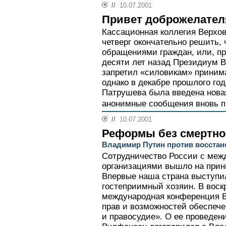
//
10.07.2001
Привет доброжелате
Кассационная коллегия Верхов
четверг окончательно решить,
обращениями граждан, или, пр
десяти лет назад Президиум 
запретил «силовикам» приним
однако в декабре прошлого го
Патрушева была введена новая
анонимные сообщения вновь п
//
10.07.2001
Реформы без смертно
Владимир Путин против восста
Сотрудничество России с ме
организациями вышло на прин
Впервые наша страна выступила
гостеприимный хозяин. В воск
международная конференция В
прав и возможностей обеспече
и правосудие». О ее проведе