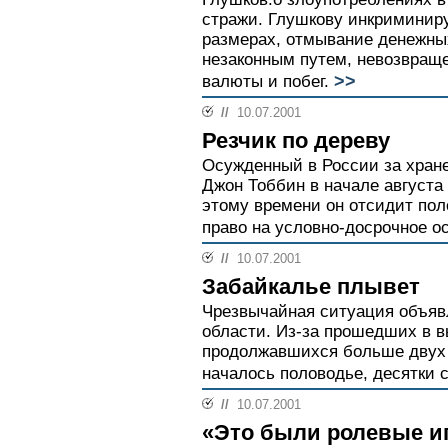
стражи. Глушкову инкриминир
размерах, отмывание денежны
незаконным путем, невозвраще
>>
валюты и побег.
//
10.07.2001
Резчик по дереву
Осужденный в России за хран
Джон Тоббин в начале августа
этому времени он отсидит пол
право на условно-досрочное о
//
10.07.2001
Забайкалье плывет
Чрезвычайная ситуация объяв
области. Из-за прошедших в 
продолжавшихся больше двух 
началось половодье, десятки с
//
10.07.2001
«Это были ролевые и