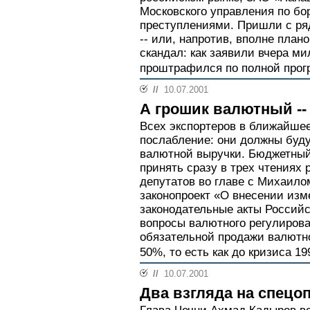
Московского управления по бо
преступлениями. Пришли с ря
-- или, напротив, вполне план
скандал: как заявили вчера м
проштрафился по полной прогр
//
10.07.2001
А грошик валютный --
Всех экспортеров в ближайше
послабление: они должны буд
валютной выручки. Бюджетный
принять сразу в трех чтениях
депутатов во главе с Михаило
законопроект «О внесении изм
законодательные акты Россий
вопросы валютного регулирова
обязательной продажи валютно
50%, то есть как до кризиса 19
//
10.07.2001
Два взгляда на спецо