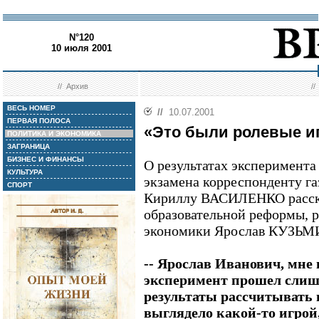
N°120
10 июля 2001
//
Архив
/
ВЕСЬ НОМЕР
//
10.07.2001
ПЕРВАЯ ПОЛОСА
«Это были ролевые и
ПОЛИТИКА И ЭКОНОМИКА
ЗАГРАНИЦА
БИЗНЕС И ФИНАНСЫ
О результатах эксперимента
КУЛЬТУРА
экзамена корреспонденту г
СПОРТ
Кириллу ВАСИЛЕНКО расска
образовательной реформы, 
экономики Ярослав КУЗЬ
-- Ярослав Иванович, мне 
эксперимент прошел слиш
результаты рассчитывать н
выглядело какой-то игрой