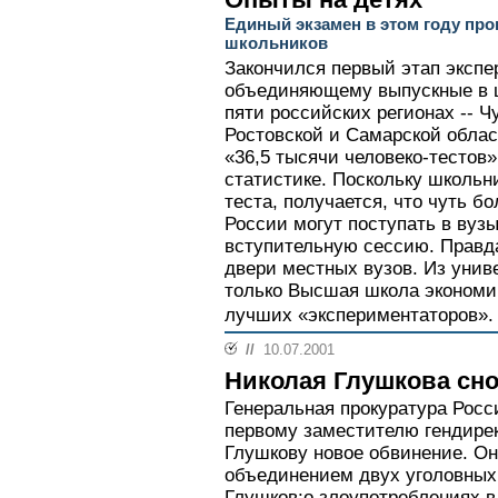
Единый экзамен в этом году про
школьников
Закончился первый этап экспе
объединяющему выпускные в ш
пяти российских регионах -- 
Ростовской и Самарской облас
«36,5 тысячи человеко-тестов»
статистике. Поскольку школьн
теста, получается, что чуть б
России могут поступать в вуз
вступительную сессию. Правда
двери местных вузов. Из унив
только Высшая школа экономик
лучших «экспериментаторов».
//
10.07.2001
Николая Глушкова сн
Генеральная прокуратура Рос
первому заместителю гендире
Глушкову новое обвинение. Он
объединением двух уголовных 
Глушков:о злоупотреблениях в