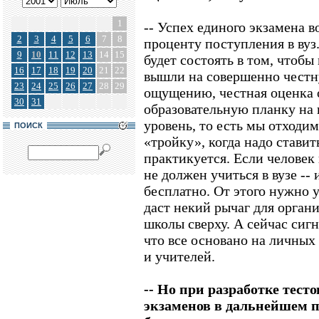
1
-- Успех единого экзамена 
2
3
4
5
6
7
8
проценту поступления в вуз
9
10
11
12
13
14
15
будет состоять в том, чтоб
16
17
18
19
20
21
22
вышли на совершенно честн
23
24
25
26
27
28
29
ощущению, честная оценка 
30
31
образовательную планку на
уровень, то есть мы отходим
ПОИСК
«тройку», когда надо ставит
практикуется. Если человек
не должен учиться в вузе --
бесплатно. От этого нужно 
даст некий рычаг для орган
школы сверху. А сейчас сигн
что все основано на личны
и учителей.
-- Но при разработке тест
экзаменов в дальнейшем п