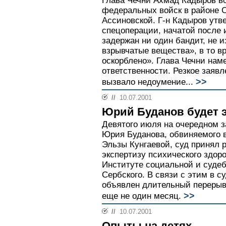
Глава Чечни Ахмад Кадыров 
федеральных войск в районе 
Ассиновской. Г-н Кадыров утве
спецоперации, начатой после 
задержан ни один бандит, не и
взрывчатые вещества», в то в
оскорблено». Глава Чечни нам
ответственности. Резкое заяв
>>
вызвало недоумение...
//
10.07.2001
Юрий Буданов будет 
Девятого июля на очередном з
Юрия Буданова, обвиняемого в
Эльзы Кунгаевой, суд принял
экспертизу психического здоро
Институте социальной и суде
Сербского. В связи с этим в с
объявлен длительный перерыв,
>>
еще не один месяц.
//
10.07.2001
Опыты на детях