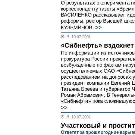
О результатах эксперимента п
корреспонденту газеты «Время
ВАСИЛЕНКО рассказывает иде
реформы, ректор Высшей шко
>>
КУЗЬМИНОВ.
//
10.07.2001
«Сибнефть» вздохнет
По информации из источников
прокуратура России прекратил
возбужденные по фактам нару
осуществляемых ОАО «Сибнефт
расследованием на допросах 
президент компании Евгений Ш
Татьяна Бреева и губернатор Ч
Роман Абрамович. В Генеральн
«Сибнефти» пока сложившуюс
>>
//
10.07.2001
Участковый и простит
Ответят за прошлогодние взрыв