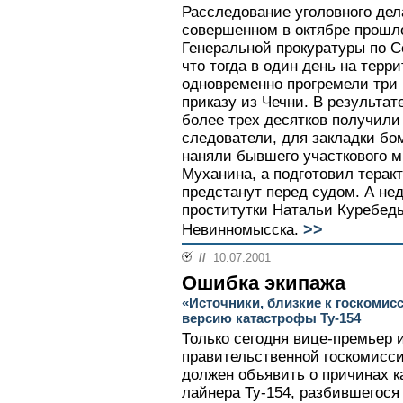
Расследование уголовного дела
совершенном в октябре прошло
Генеральной прокуратуры по С
что тогда в один день на терр
одновременно прогремели три 
приказу из Чечни. В результат
более трех десятков получили
следователи, для закладки бо
наняли бывшего участкового 
Муханина, а подготовил терак
предстанут перед судом. А не
проститутки Натальи Куребед
>>
Невинномысска.
//
10.07.2001
Ошибка экипажа
«Источники, близкие к госкомис
версию катастрофы Ту-154
Только сегодня вице-премьер 
правительственной госкомисси
должен объявить о причинах 
лайнера Ту-154, разбившегося