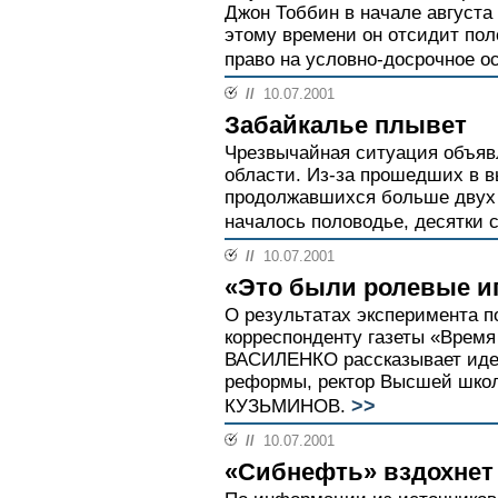
Джон Тоббин в начале августа
этому времени он отсидит пол
право на условно-досрочное о
//
10.07.2001
Забайкалье плывет
Чрезвычайная ситуация объяв
области. Из-за прошедших в 
продолжавшихся больше двух 
началось половодье, десятки с
//
10.07.2001
«Это были ролевые и
О результатах эксперимента п
корреспонденту газеты «Время
ВАСИЛЕНКО рассказывает иде
реформы, ректор Высшей шко
>>
КУЗЬМИНОВ.
//
10.07.2001
«Сибнефть» вздохнет