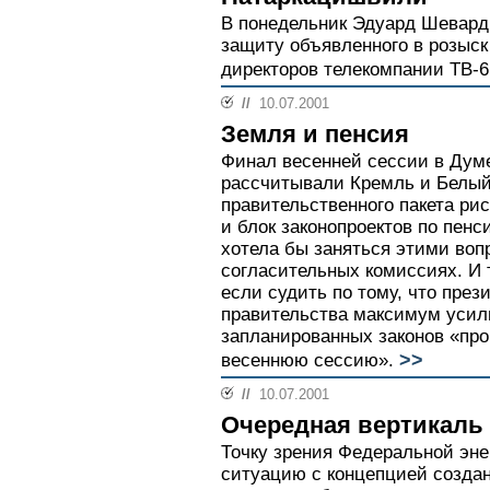
В понедельник Эдуард Шевард
защиту объявленного в розыск
директоров телекомпании ТВ-6
//
10.07.2001
Земля и пенсия
Финал весенней сессии в Думе
рассчитывали Кремль и Белый
правительственного пакета ри
и блок законопроектов по пен
хотела бы заняться этими воп
согласительных комиссиях. И 
если судить по тому, что през
правительства максимум усили
запланированных законов «пр
>>
весеннюю сессию».
//
10.07.2001
Очередная вертикаль
Точку зрения Федеральной эне
ситуацию с концепцией создан