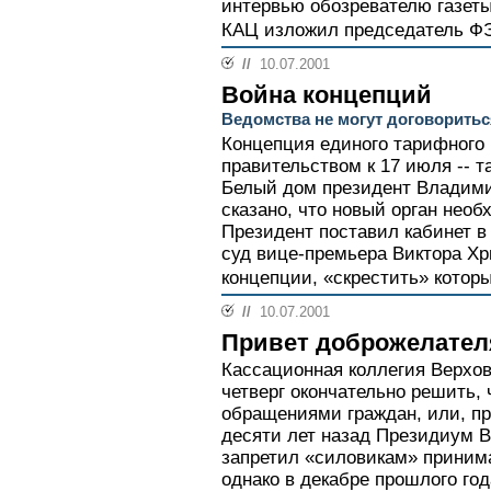
интервью обозревателю газет
КАЦ изложил председатель Ф
//
10.07.2001
Война концепций
Ведомства не могут договоритьс
Концепция единого тарифного
правительством к 17 июля -- т
Белый дом президент Владими
сказано, что новый орган необ
Президент поставил кабинет в
суд вице-премьера Виктора Хр
концепции, «скрестить» котор
//
10.07.2001
Привет доброжелате
Кассационная коллегия Верхов
четверг окончательно решить,
обращениями граждан, или, пр
десяти лет назад Президиум 
запретил «силовикам» приним
однако в декабре прошлого го