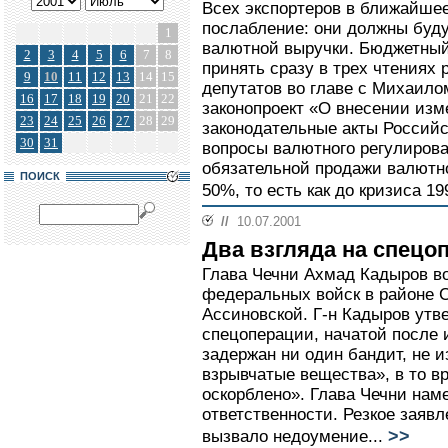
Всех экспортеров в ближайше
послабление: они должны буд
1
валютной выручки. Бюджетный
2
3
4
5
6
7
8
принять сразу в трех чтениях
9
10
11
12
13
14
15
депутатов во главе с Михаило
16
17
18
19
20
21
22
законопроект «О внесении изм
23
24
25
26
27
28
29
законодательные акты Россий
30
31
вопросы валютного регулирова
обязательной продажи валютно
ПОИСК
50%, то есть как до кризиса 19
//
10.07.2001
Два взгляда на спецо
Глава Чечни Ахмад Кадыров 
федеральных войск в районе 
Ассиновской. Г-н Кадыров утве
спецоперации, начатой после 
задержан ни один бандит, не и
взрывчатые вещества», в то в
оскорблено». Глава Чечни нам
ответственности. Резкое заяв
>>
вызвало недоумение...