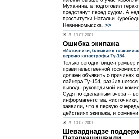
Муханина, а подготовил терак
предстанут перед судом. А не
проститутки Натальи Куребед
>>
Невинномысска.
//
10.07.2001
Ошибка экипажа
«Источники, близкие к госкомис
версию катастрофы Ту-154
Только сегодня вице-премьер 
правительственной госкомисси
должен объявить о причинах 
лайнера Ту-154, разбившегося
выводы руководимой им комис
Судя по сделанным вчера -- во
информагентства, «источники,
заявили, что в первую очеред
действиях экипажа, и сомнений
//
10.07.2001
Шеварднадзе поддер
Патаркацишвили