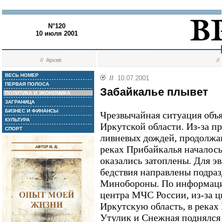
N°120
10 июля 2001
//
Архив
/
ВЕСЬ НОМЕР
//
10.07.2001
ПЕРВАЯ ПОЛОСА
Забайкалье плывет
ПОЛИТИКА И ЭКОНОМИКА
ЗАГРАНИЦА
БИЗНЕС И ФИНАНСЫ
Чрезвычайная ситуация объ
КУЛЬТУРА
Иркутской области. Из-за 
СПОРТ
ливневых дождей, продолжав
реках Прибайкалья началось
оказались затоплены. Для э
бедствия направлены подраз
Минобороны. По информаци
центра МЧС России, из-за 
Иркутскую область, в реках 
Утулик и Снежная поднялся 