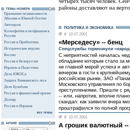
четырех тысяч человек. Сей
районы доставляют на верто
ТЕМЫ НОМЕРА
Признание независимости
Абхазии и Южной Осетии
Автопром
ПОЛИТИКА И ЭКОНОМИКА
Ксенофобия и неофашизм в
//
10.07.2001
России
«Мерседесу» -- бенц
Россия и Прибалтика
Исторические версии
Спецслужбы тормознули «наро
Косово
С неприятностей началась нед
обладание которым стало за 
Россия и Белоруссия
не главной мерой успеха и авт
Израиль и Палестина
вечером в гости к крупнейшем
Дело ЮКОСа
российском рынке, ЗАО «Пана
Защита Химкинского леса
Московского управления по бо
Дело Бульбова
преступлениями. Пришли с ря
Россия и финансовый кризис
-- или, напротив, вполне план
Доллар
скандал: как заявили вчера м
Россия и Израиль
проштрафился по полной прогр
все темы
//
10.07.2001
АРХИВ
А грошик валютный --