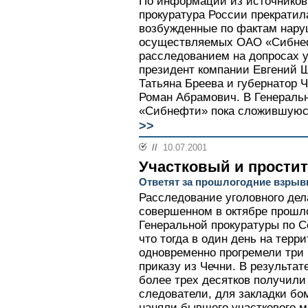
По информации из источников
прокуратура России прекратил
возбужденные по фактам нару
осуществляемых ОАО «Сибнефт
расследованием на допросах 
президент компании Евгений Ш
Татьяна Бреева и губернатор Ч
Роман Абрамович. В Генеральн
«Сибнефти» пока сложившуюс
>>
//
10.07.2001
Участковый и простит
Ответят за прошлогодние взрыв
Расследование уголовного дела
совершенном в октябре прошло
Генеральной прокуратуры по С
что тогда в один день на терр
одновременно прогремели три 
приказу из Чечни. В результат
более трех десятков получили
следователи, для закладки бо
наняли бывшего участкового 