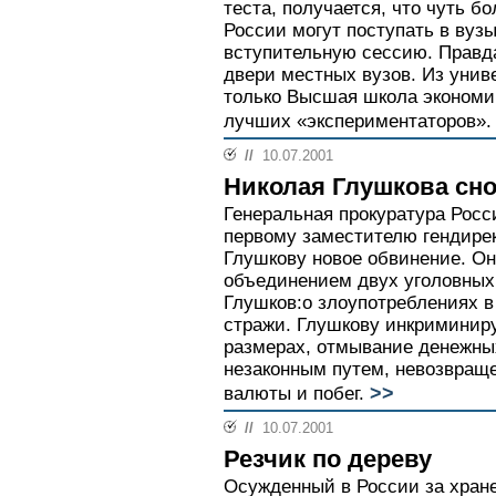
теста, получается, что чуть б
России могут поступать в вуз
вступительную сессию. Правда
двери местных вузов. Из унив
только Высшая школа экономик
лучших «экспериментаторов».
//
10.07.2001
Николая Глушкова сн
Генеральная прокуратура Рос
первому заместителю гендире
Глушкову новое обвинение. Он
объединением двух уголовных 
Глушков:о злоупотреблениях в
стражи. Глушкову инкриминир
размерах, отмывание денежны
незаконным путем, невозвраще
>>
валюты и побег.
//
10.07.2001
Резчик по дереву
Осужденный в России за хран