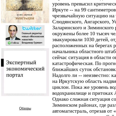
уровень превысил критическ
Иркуте -- на 99 сантиметро
чрезвычайную ситуацию на 
Слюдянского, Ангарского, У
Заларинского и Зиминского р
окружены более 10 тысяч че
эвакуировали 1030 детей, о
расположенных на берегах р
начальника областного шта
сейчас ситуация в области о
катастрофическая. По прогн
ближайших суток обстановк
Надолго ли -- неизвестно: 
на Иркутскую область надв
циклон. Пока же уровень во
водохранилище и притоках 
Однако сложная ситуация со
Зиминском районах, где раз
Обзоры
автомагистраль, отрезав от