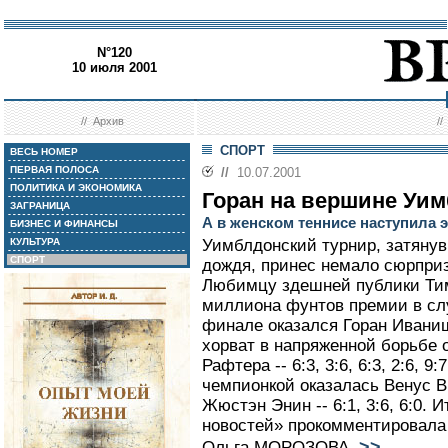
N°120
10 июля 2001
//
Архив
/
СПОРТ
ВЕСЬ НОМЕР
ПЕРВАЯ ПОЛОСА
//
10.07.2001
ПОЛИТИКА И ЭКОНОМИКА
Горан на вершине Уи
ЗАГРАНИЦА
А в женском теннисе наступила 
БИЗНЕС И ФИНАНСЫ
КУЛЬТУРА
Уимблдонский турнир, затянув
СПОРТ
дождя, принес немало сюрприз
Любимцу здешней публики Ти
миллиона фунтов премии в слу
финале оказался Горан Ивани
хорват в напряженной борьбе 
Рафтера -- 6:3, 3:6, 6:3, 2:6, 
чемпионкой оказалась Венус 
Жюстэн Энин -- 6:1, 3:6, 6:0. 
новостей» прокомментировала
>>
Ольга МОРОЗОВА.