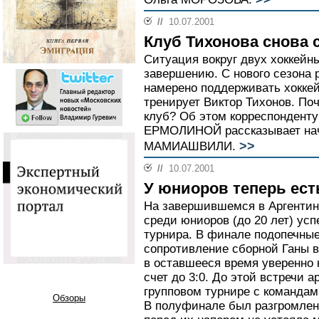
//
10.07.2001
Клуб Тихонова снова 
Ситуация вокруг двух хоккейн
завершению. С нового сезона 
намерено поддерживать хоккей
тренирует Виктор Тихонов. По
клуб? Об этом корреспонденту
ЕРМОЛИНОЙ рассказывает на
>>
МАМИАШВИЛИ.
//
10.07.2001
У юниоров теперь ест
На завершившемся в Аргентин
среди юниоров (до 20 лет) ус
турнира. В финале подопечны
сопротивление сборной Ганы в
в оставшееся время уверенно 
счет до 3:0. До этой встречи 
групповом турнире с командам
Обзоры
В полуфинале был разгромлен