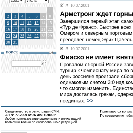
//
10.07.2001
1
Армстронг ждет горны
2
3
4
5
6
7
8
Завершился первый этап само
9
10
11
12
13
14
15
«Тур де Франс». Быстрее всех
16
17
18
19
20
21
22
Омером и северным портовым
23
24
25
26
27
28
29
преодолел немец Эрик Цабель 
30
31
//
10.07.2001
ПОИСК
Фиаско не имеет вня
Провалом сборной России зав
турнир к чемпионату мира по 
день россияне проиграли сборн
одинаковым счетом 3:0 над к
что смогли изменить. Единств
мира досталась грекам, одерж
>>
поединках.
Свидетельство о регистрации СМИ:
Принимаются вопросы
ЭЛ N° 77-2909 от 26 июня 2000 г
По содержанию публ
Любое использование материалов и иллюстраций
возможно только по согласованию с редакцией