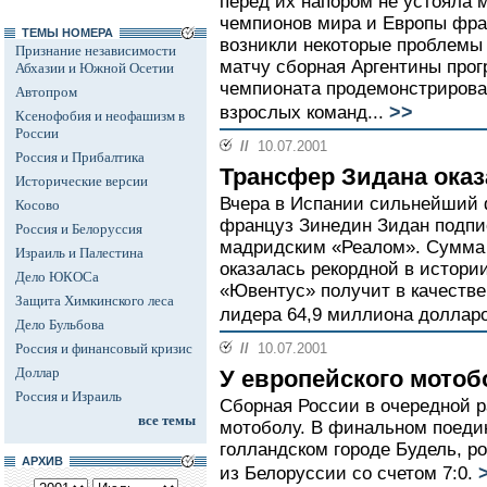
перед их напором не устояла
чемпионов мира и Европы фран
ТЕМЫ НОМЕРА
возникли некоторые проблемы 
Признание независимости
матчу сборная Аргентины прог
Абхазии и Южной Осетии
чемпионата продемонстрирова
Автопром
>>
взрослых команд...
Ксенофобия и неофашизм в
России
//
10.07.2001
Россия и Прибалтика
Трансфер Зидана ока
Исторические версии
Вчера в Испании сильнейший 
Косово
француз Зинедин Зидан подпис
Россия и Белоруссия
мадридским «Реалом». Сумма
Израиль и Палестина
оказалась рекордной в истори
Дело ЮКОСа
«Ювентус» получит в качестве
Защита Химкинского леса
лидера 64,9 миллиона доллар
Дело Бульбова
Россия и финансовый кризис
//
10.07.2001
Доллар
У европейского мотоб
Россия и Израиль
Сборная России в очередной р
все темы
мотоболу. В финальном поеди
голландском городе Будель, р
АРХИВ
из Белоруссии со счетом 7:0.