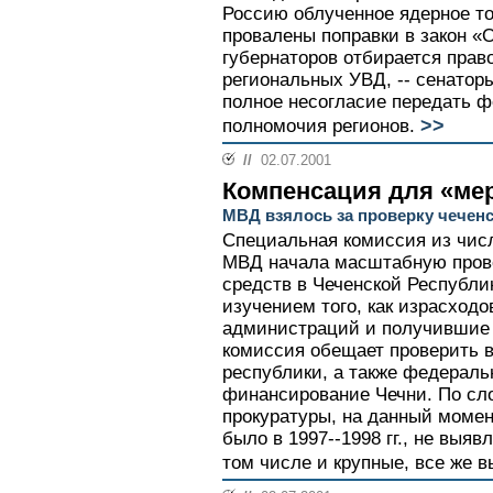
Россию облученное ядерное то
провалены поправки в закон «
губернаторов отбирается прав
региональных УВД, -- сенаторы
полное несогласие передать 
>>
полномочия регионов.
//
02.07.2001
Компенсация для «ме
МВД взялось за проверку чеченс
Специальная комиссия из числ
МВД начала масштабную пров
средств в Чеченской Республи
изучением того, как израсход
администраций и получившие
комиссия обещает проверить 
республики, а также федераль
финансирование Чечни. По сл
прокуратуры, на данный момен
было в 1997--1998 гг., не выяв
том числе и крупные, все же 