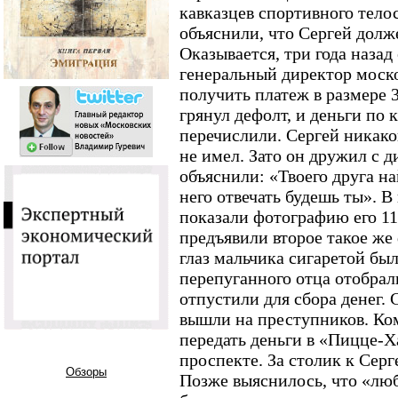
кавказцев спортивного тело
объяснили, что Сергей долже
Оказывается, три года назад 
генеральный директор моск
получить платеж в размере 3
грянул дефолт, и деньги по 
перечислили. Сергей никако
не имел. Зато он дружил с 
объяснили: «Твоего друга на
него отвечать будешь ты». В
показали фотографию его 11
предъявили второе такое же 
глаз мальчика сигаретой бы
перепуганного отца отобрал
отпустили для сбора денег
вышли на преступников. Ко
передать деньги в «Пицце-Х
проспекте. За столик к Серг
Обзоры
Позже выяснилось, что «лю