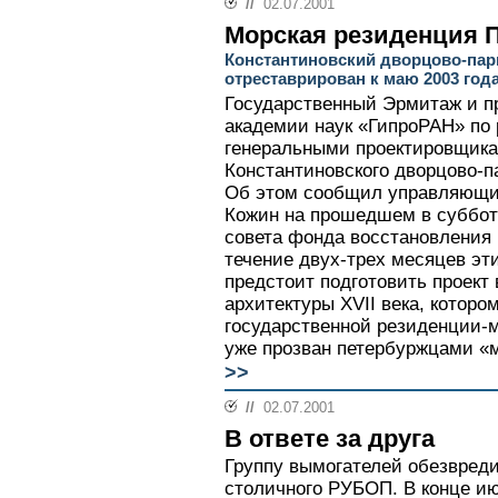
//
02.07.2001
Морская резиденция 
Константиновский дворцово-пар
отреставрирован к маю 2003 год
Государственный Эрмитаж и п
академии наук «ГипроРАН» по 
генеральными проектировщик
Константиновского дворцово-п
Об этом сообщил управляющи
Кожин на прошедшем в суббот
совета фонда восстановления 
течение двух-трех месяцев эт
предстоит подготовить проект
архитектуры XVII века, которо
государственной резиденции-м
уже прозван петербуржцами «
>>
//
02.07.2001
В ответе за друга
Группу вымогателей обезвреди
столичного РУБОП. В конце и