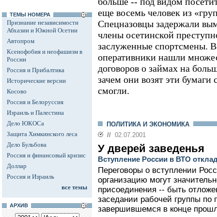
больше -- под видом посети
еще восемь человек из «гру
ТЕМЫ НОМЕРА
Спецназовцы задержали вым
Признание независимости
Абхазии и Южной Осетии
члены осетинской преступно
Автопром
заслуженные спортсмены. В
Ксенофобия и неофашизм в
оперативники нашли множес
России
договоров о займах на боль
Россия и Прибалтика
зачем они возят эти бумаги 
Исторические версии
смогли.
Косово
Россия и Белоруссия
Израиль и Палестина
Дело ЮКОСа
ПОЛИТИКА И ЭКОНОМИКА
Защита Химкинского леса
//
02.07.2001
Дело Бульбова
У дверей заведенья
Россия и финансовый кризис
Вступление России в ВТО откла
Доллар
Переговоры о вступлении Рос
Россия и Израиль
организацию могут значительн
все темы
присоединения -- быть отложе
заседании рабочей группы по 
АРХИВ
завершившемся в конце прошл