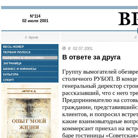
N°114
02 июля 2001
//
Архив
/
ВЕСЬ НОМЕР
//
02.07.2001
ПЕРВАЯ ПОЛОСА
В ответе за друга
ПОЛИТИКА И ЭКОНОМИКА
ЗАГРАНИЦА
БИЗНЕС И ФИНАНСЫ
Группу вымогателей обезвр
КУЛЬТУРА
столичного РУБОП. В конце
СПОРТ
генеральный директор строи
рассказавший, что с него тр
Предпринимателю на сотовы
гражданин, представившийс
клиентов, и попросил встрет
какие взаимовыгодные вопро
коммерсант приехал на встр
баре гостиницы «Советская