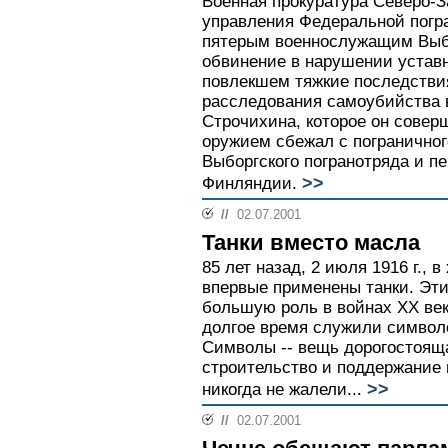
Военная прокуратура Северо-З
управления Федеральной погр
пятерым военнослужащим Выбо
обвинение в нарушении устав
повлекшем тяжкие последствия
расследования самоубийства 
Строчихина, которое он соверш
оружием сбежал с пограничног
Выборгского погранотряда и п
>>
Финляндии.
//
02.07.2001
Танки вместо масла
85 лет назад, 2 июля 1916 г.,
впервые применены танки. Эт
большую роль в войнах ХХ века
долгое время служили символ
Символы -- вещь дорогостояща
строительство и поддержание 
>>
никогда не жалели...
//
02.07.2001