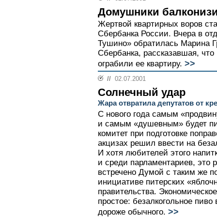
Домушники балкониз
Жертвой квартирных воров ста
Сбербанка России. Вчера в о
Тушино» обратилась Марина Г
Сбербанка, рассказавшая, что
>>
ограбили ее квартиру.
//
02.07.2001
Солнечный удар
Жара отвратила депутатов от кр
С нового года самым «продвин
и самым «душевным» будет пи
комитет при подготовке поправ
акцизах решил ввести на беза
И хотя любителей этого напит
и среди парламентариев, это 
встречено Думой с таким же п
инициативе питерских «яблоч
правительства. Экономическо
простое: безалкогольное пиво
>>
дороже обычного.