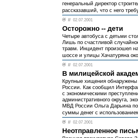
генеральный директор строите
рассказавший, что с него треб
//
02.07.2001
Осторожно -- дети
Четыре автобуса с детьми сто
Лишь по счастливой случайнос
травм. Инцидент произошел н
шоссе и улицы Хачатуряна око
//
02.07.2001
В милицейской акаде
Крупные хищения обнаружены
России. Как сообщил Интерфак
с экономическими преступлен
административного округа, эк
МВД России Ольга Дарьина по
суммы денег с использование
//
02.07.2001
Неотправленное пись