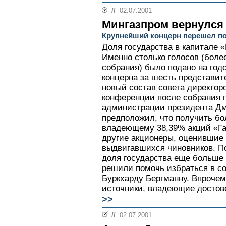
//
02.07.2001
Мингазпром вернулся
Крупнейший концерн перешел по
Доля государства в капитале «
Именно столько голосов (боле
собрания) было подано на год
концерна за шесть представит
новый состав совета директоро
конференции после собрания 
администрации президента Д
предположил, что получить бо
владеющему 38,39% акций «Га
другие акционеры, оценившие 
выдвигавшихся чиновников. П
доля государства еще больше 
решили помочь избраться в со
Буркхарду Бергманну. Впрочем
источники, владеющие достове
>>
//
02.07.2001