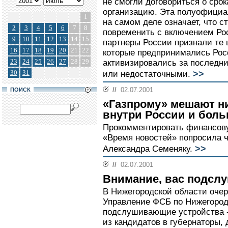
не смогли договориться о сро
организацию. Эта полуофициа
1
на самом деле означает, что 
2
3
4
5
6
7
8
повременить с включением Рос
9
10
11
12
13
14
15
партнеры России признали те 
16
17
18
19
20
21
22
которые предпринимались Росс
23
24
25
26
27
28
29
активизировались за последни
>>
30
31
или недостаточными.
//
02.07.2001
ПОИСК
«Газпрому» мешают ни
внутри России и боль
Прокомментировать финансову
«Время новостей» попросила ч
>>
Александра Семеняку.
//
02.07.2001
Внимание, вас подсл
В Нижегородской области оче
Управление ФСБ по Нижегород
подслушивающие устройства --
из кандидатов в губернаторы,