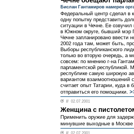
Чечне обещают парла
Бислан Гантамиров намерен орг
Федеральный центр сделал в 
одну попытку представить дол
ситуации в Чечне. Ее озвучил
в Южном округе, бывший мэр Г
Чечне запланировано ввести н
2002 года там, может быть, пр
Выборы республиканского лид
только во вторую очередь, а м
совсем: по мнению г-на Ганта
парламентской республикой. М
республике самую широкую а
вариантом взаимоотношений с
считает опыт Татарии, куда в
>
отправиться его помощники.
//
02.07.2001
Женщина с пистолетом
Применить оружие для задерж
минувшие выходные в Москве
//
02.07.2001