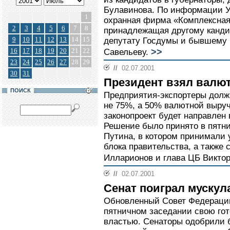
Булавинова. По информации У
1
охранная фирма «Комплексная
2
3
4
5
6
7
8
принадлежащая другому кандид
9
10
11
12
13
14
15
депутату Госдумы и бывшему
>>
16
17
18
19
20
21
22
Савельеву.
23
24
25
26
27
28
29
//
02.07.2001
30
31
Президент взял валют
ПОИСК
Предприятия-экспортеры долж
не 75%, а 50% валютной выру
законопроект будет направлен 
Решение было принято в пятн
Путина, в котором принимали
блока правительства, а также 
Илларионов и глава ЦБ Виктор
//
02.07.2001
Сенат поиграл мускул
Обновленный Совет Федераци
пятничном заседании свою гот
властью. Сенаторы одобрили 