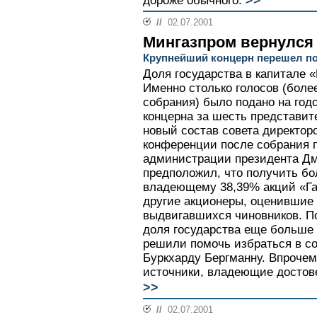
дороже обычного.
//
02.07.2001
Мингазпром вернулся
Крупнейший концерн перешел по
Доля государства в капитале «
Именно столько голосов (боле
собрания) было подано на год
концерна за шесть представит
новый состав совета директоро
конференции после собрания 
администрации президента Д
предположил, что получить бо
владеющему 38,39% акций «Га
другие акционеры, оценившие 
выдвигавшихся чиновников. П
доля государства еще больше 
решили помочь избраться в со
Буркхарду Бергманну. Впрочем
источники, владеющие достове
>>
//
02.07.2001