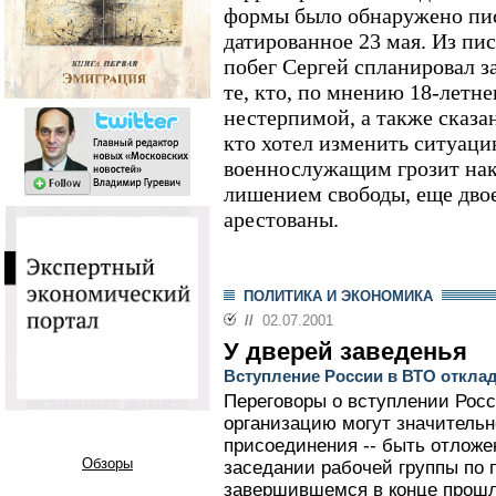
формы было обнаружено пи
датированное 23 мая. Из пис
побег Сергей спланировал з
те, кто, по мнению 18-летн
нестерпимой, а также сказа
кто хотел изменить ситуац
военнослужащим грозит нака
лишением свободы, еще дво
арестованы.
ПОЛИТИКА И ЭКОНОМИКА
//
02.07.2001
У дверей заведенья
Вступление России в ВТО откла
Переговоры о вступлении Рос
организацию могут значительн
присоединения -- быть отложе
Обзоры
заседании рабочей группы по 
завершившемся в конце прошл