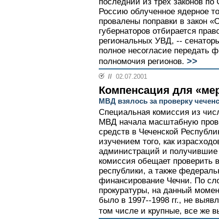
последний из трех законов по
Россию облученное ядерное то
провалены поправки в закон «
губернаторов отбирается прав
региональных УВД, -- сенаторы
полное несогласие передать 
>>
полномочия регионов.
//
02.07.2001
Компенсация для «ме
МВД взялось за проверку чеченс
Специальная комиссия из числ
МВД начала масштабную пров
средств в Чеченской Республи
изучением того, как израсход
администраций и получившие
комиссия обещает проверить 
республики, а также федераль
финансирование Чечни. По сл
прокуратуры, на данный момен
было в 1997--1998 гг., не выяв
том числе и крупные, все же 