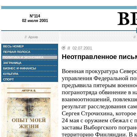
N°114
02 июля 2001
//
Архив
/
ВЕСЬ НОМЕР
//
02.07.2001
ПЕРВАЯ ПОЛОСА
Неотправленное пись
ПОЛИТИКА И ЭКОНОМИКА
ЗАГРАНИЦА
БИЗНЕС И ФИНАНСЫ
Военная прокуратура Северо
КУЛЬТУРА
управления Федеральной п
СПОРТ
предъявила пятерым военн
погранотряда обвинение в 
взаимоотношений, повлекше
результат расследования са
Сергея Строчихина, которое 
24 мая с оружием сбежал с 
заставы Выборгского погран
территорию Финляндии. В к