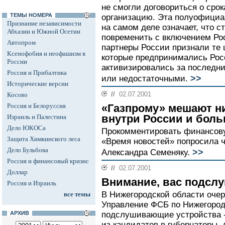
не смогли договориться о сро
ТЕМЫ НОМЕРА
организацию. Эта полуофициа
Признание независимости
на самом деле означает, что 
Абхазии и Южной Осетии
повременить с включением Рос
Автопром
партнеры России признали те 
Ксенофобия и неофашизм в
которые предпринимались Росс
России
активизировались за последни
Россия и Прибалтика
>>
или недостаточными.
Исторические версии
//
02.07.2001
Косово
Россия и Белоруссия
«Газпрому» мешают ни
внутри России и боль
Израиль и Палестина
Дело ЮКОСа
Прокомментировать финансову
Защита Химкинского леса
«Время новостей» попросила ч
Дело Бульбова
>>
Александра Семеняку.
Россия и финансовый кризис
//
02.07.2001
Доллар
Внимание, вас подсл
Россия и Израиль
В Нижегородской области оче
все темы
Управление ФСБ по Нижегород
АРХИВ
подслушивающие устройства --
из кандидатов в губернаторы,