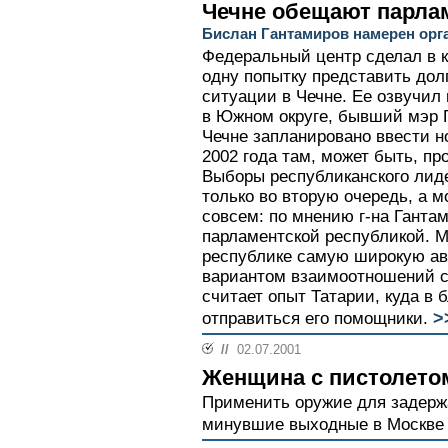
Чечне обещают парла
Бислан Гантамиров намерен орг
Федеральный центр сделал в 
одну попытку представить дол
ситуации в Чечне. Ее озвучил
в Южном округе, бывший мэр Г
Чечне запланировано ввести н
2002 года там, может быть, пр
Выборы республиканского лид
только во вторую очередь, а м
совсем: по мнению г-на Ганта
парламентской республикой. М
республике самую широкую а
вариантом взаимоотношений с
считает опыт Татарии, куда в
>
отправиться его помощники.
//
02.07.2001
Женщина с пистолетом
Применить оружие для задерж
минувшие выходные в Москве