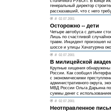
столичного РУБОП. В конце и
генеральный директор строите
рассказавший, что с него треб
//
02.07.2001
Осторожно -- дети
Четыре автобуса с детьми сто
Лишь по счастливой случайнос
травм. Инцидент произошел н
шоссе и улицы Хачатуряна око
//
02.07.2001
В милицейской акаде
Крупные хищения обнаружены
России. Как сообщил Интерфак
с экономическими преступлен
административного округа, эк
МВД России Ольга Дарьина по
суммы денег с использование
//
02.07.2001
Неотправленное пись