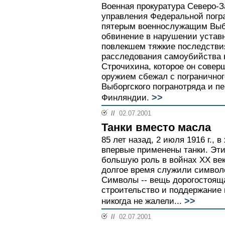
Военная прокуратура Северо-З
управления Федеральной погр
пятерым военнослужащим Выбо
обвинение в нарушении устав
повлекшем тяжкие последствия
расследования самоубийства 
Строчихина, которое он соверш
оружием сбежал с пограничног
Выборгского погранотряда и п
>>
Финляндии.
//
02.07.2001
Танки вместо масла
85 лет назад, 2 июля 1916 г.,
впервые применены танки. Эт
большую роль в войнах ХХ века
долгое время служили символ
Символы -- вещь дорогостояща
строительство и поддержание 
>>
никогда не жалели...
//
02.07.2001