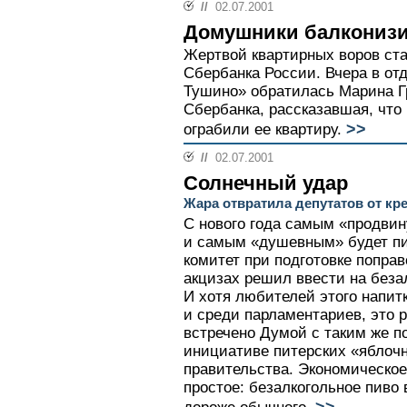
//
02.07.2001
Домушники балкониз
Жертвой квартирных воров ста
Сбербанка России. Вчера в о
Тушино» обратилась Марина Г
Сбербанка, рассказавшая, что
>>
ограбили ее квартиру.
//
02.07.2001
Солнечный удар
Жара отвратила депутатов от кр
С нового года самым «продвин
и самым «душевным» будет пи
комитет при подготовке поправ
акцизах решил ввести на беза
И хотя любителей этого напит
и среди парламентариев, это 
встречено Думой с таким же п
инициативе питерских «яблоч
правительства. Экономическо
простое: безалкогольное пиво
>>