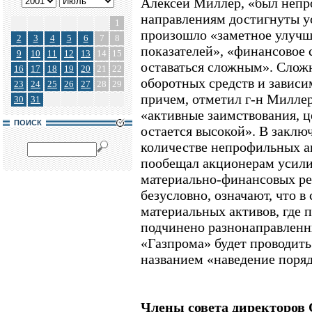
Алексей Миллер, «был непр
направлениям достигнуты ус
1
произошло «заметное улуч
2
3
4
5
6
7
8
показателей», «финансовое 
9
10
11
12
13
14
15
оставаться сложным». Сложн
16
17
18
19
20
21
22
оборотных средств и зависи
23
24
25
26
27
28
29
причем, отметил г-н Милле
30
31
«активные заимствования, ц
ПОИСК
остается высокой». В заклю
количестве непрофильных а
пообещал акционерам усили
материально-финансовых рес
безусловно, означают, что в
материальных активов, где 
подчинено разнонаправленн
«Газпрома» будет проводит
названием «наведение поряд
Члены совета директоров