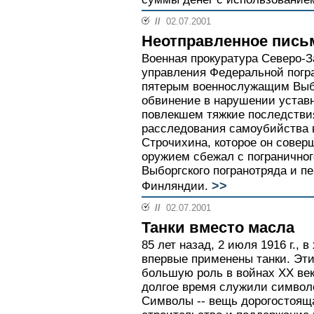
//
02.07.2001
Неотправленное пись
Военная прокуратура Северо-З
управления Федеральной погр
пятерым военнослужащим Выбо
обвинение в нарушении устав
повлекшем тяжкие последствия
расследования самоубийства 
Строчихина, которое он соверш
оружием сбежал с пограничног
Выборгского погранотряда и п
>>
Финляндии.
//
02.07.2001
Танки вместо масла
85 лет назад, 2 июля 1916 г.,
впервые применены танки. Эт
большую роль в войнах ХХ века
долгое время служили символ
Символы -- вещь дорогостояща