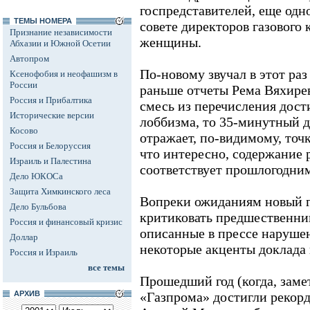
госпредставителей, еще одно
ТЕМЫ НОМЕРА
совете директоров газового
Признание независимости
женщины.
Абхазии и Южной Осетии
Автопром
По-новому звучал в этот раз
Ксенофобия и неофашизм в
России
раньше отчеты Рема Вяхире
Россия и Прибалтика
смесь из перечисления дост
Исторические версии
лоббизма, то 35-минутный 
Косово
отражает, по-видимому, точк
Россия и Белоруссия
что интересно, содержание 
Израиль и Палестина
соответствует прошлогодни
Дело ЮКОСа
Защита Химкинского леса
Вопреки ожиданиям новый г
Дело Бульбова
критиковать предшественни
Россия и финансовый кризис
описанные в прессе нарушен
Доллар
некоторые акценты доклада
Россия и Израиль
все темы
Прошедший год (когда, заме
АРХИВ
«Газпрома» достигли рекорд