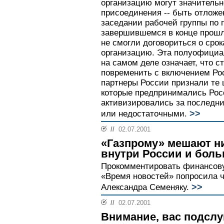
организацию могут значительн
присоединения -- быть отложе
заседании рабочей группы по 
завершившемся в конце прошл
не смогли договориться о сро
организацию. Эта полуофициа
на самом деле означает, что 
повременить с включением Рос
партнеры России признали те 
которые предпринимались Росс
активизировались за последни
>>
или недостаточными.
//
02.07.2001
«Газпрому» мешают ни
внутри России и боль
Прокомментировать финансову
«Время новостей» попросила ч
>>
Александра Семеняку.
//
02.07.2001
Внимание, вас подсл