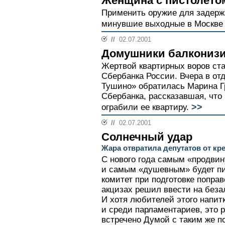
Женщина с пистолетом
Применить оружие для задерж
минувшие выходные в Москве
//
02.07.2001
Домушники балкониз
Жертвой квартирных воров ста
Сбербанка России. Вчера в о
Тушино» обратилась Марина Г
Сбербанка, рассказавшая, что
>>
ограбили ее квартиру.
//
02.07.2001
Солнечный удар
Жара отвратила депутатов от кр
С нового года самым «продвин
и самым «душевным» будет пи
комитет при подготовке поправ
акцизах решил ввести на беза
И хотя любителей этого напит
и среди парламентариев, это 
встречено Думой с таким же п