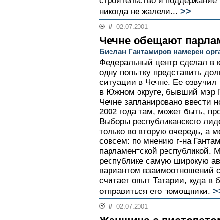
строительство и поддержание 
>>
никогда не жалели...
//
02.07.2001
Чечне обещают парла
Бислан Гантамиров намерен орг
Федеральный центр сделал в 
одну попытку представить дол
ситуации в Чечне. Ее озвучил
в Южном округе, бывший мэр Г
Чечне запланировано ввести н
2002 года там, может быть, пр
Выборы республиканского лид
только во вторую очередь, а м
совсем: по мнению г-на Ганта
парламентской республикой. М
республике самую широкую а
вариантом взаимоотношений с
считает опыт Татарии, куда в
>
отправиться его помощники.
//
02.07.2001