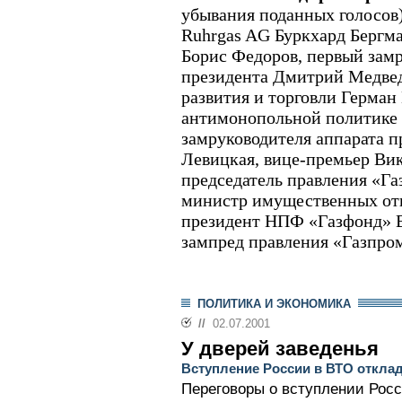
убывания поданных голосов)
Ruhrgas AG Буркхард Бергм
Борис Федоров, первый зам
президента Дмитрий Медвед
развития и торговли Герман
антимонопольной политике
замруководителя аппарата п
Левицкая, вице-премьер Ви
председатель правления «Га
министр имущественных от
президент НПФ «Газфонд» В
зампред правления «Газпро
ПОЛИТИКА И ЭКОНОМИКА
//
02.07.2001
У дверей заведенья
Вступление России в ВТО откла
Переговоры о вступлении Рос