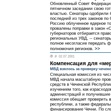
Обновленный Совет Федераци
пятничном заседании свою гот
властью. Сенаторы одобрили 
последний из трех законов по
Россию облученное ядерное то
провалены поправки в закон «
губернаторов отбирается прав
региональных УВД, -- сенаторы
полное несогласие передать 
>>
полномочия регионов.
//
02.07.2001
Компенсация для «ме
МВД взялось за проверку чеченс
Специальная комиссия из числ
МВД начала масштабную пров
средств в Чеченской Республи
изучением того, как израсход
администраций и получившие
комиссия обещает проверить 
республики, а также федераль
финансирование Чечни. По сл