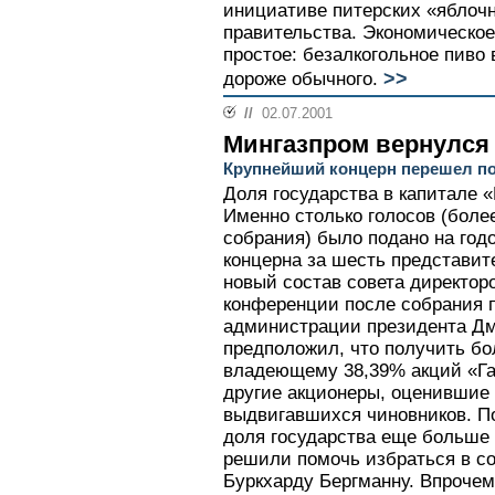
инициативе питерских «яблоч
правительства. Экономическо
простое: безалкогольное пиво
>>
дороже обычного.
//
02.07.2001
Мингазпром вернулся
Крупнейший концерн перешел по
Доля государства в капитале «
Именно столько голосов (боле
собрания) было подано на год
концерна за шесть представит
новый состав совета директоро
конференции после собрания 
администрации президента Д
предположил, что получить бо
владеющему 38,39% акций «Га
другие акционеры, оценившие 
выдвигавшихся чиновников. П
доля государства еще больше 
решили помочь избраться в со
Буркхарду Бергманну. Впрочем