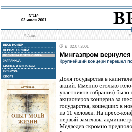
N°114
02 июля 2001
//
Архив
/
ВЕСЬ НОМЕР
//
02.07.2001
ПЕРВАЯ ПОЛОСА
Мингазпром вернулся
ПОЛИТИКА И ЭКОНОМИКА
Крупнейший концерн перешел по
ЗАГРАНИЦА
БИЗНЕС И ФИНАНСЫ
КУЛЬТУРА
СПОРТ
Доля государства в капитал
акций. Именно столько голо
участников собрания) было 
акционеров концерна за шес
государства, вошедших в но
из 11 человек. На пресс-ко
первый замглавы администр
Медведев скромно предполо