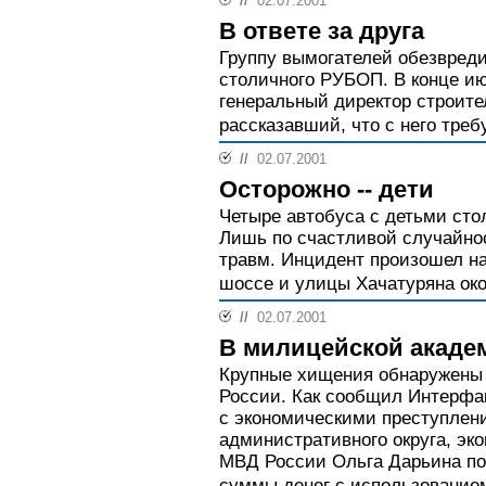
//
02.07.2001
В ответе за друга
Группу вымогателей обезвреди
столичного РУБОП. В конце и
генеральный директор строите
рассказавший, что с него треб
//
02.07.2001
Осторожно -- дети
Четыре автобуса с детьми сто
Лишь по счастливой случайнос
травм. Инцидент произошел н
шоссе и улицы Хачатуряна око
//
02.07.2001
В милицейской акаде
Крупные хищения обнаружены
России. Как сообщил Интерфак
с экономическими преступлен
административного округа, эк
МВД России Ольга Дарьина по
суммы денег с использование