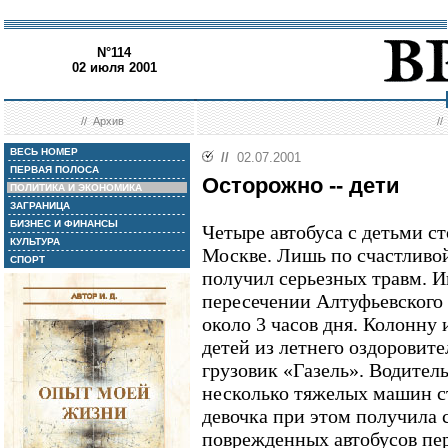
N°114
02 июля 2001
//
Архив
/
ВЕСЬ НОМЕР
//
02.07.2001
ПЕРВАЯ ПОЛОСА
Осторожно -- дети
ПОЛИТИКА И ЭКОНОМИКА
ЗАГРАНИЦА
БИЗНЕС И ФИНАНСЫ
Четыре автобуса с детьми ст
КУЛЬТУРА
Москве. Лишь по счастливо
СПОРТ
получил серьезных травм. 
пересечении Алтуфьевского
около 3 часов дня. Колонну 
детей из летнего оздоровите
грузовик «Газель». Водитель
несколько тяжелых машин с
девочка при этом получила 
поврежденных автобусов пе