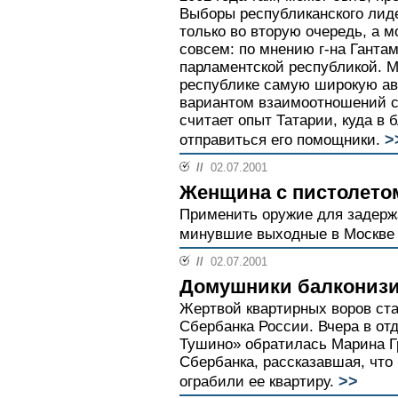
Выборы республиканского лид
только во вторую очередь, а м
совсем: по мнению г-на Ганта
парламентской республикой. М
республике самую широкую а
вариантом взаимоотношений с
считает опыт Татарии, куда в
>
отправиться его помощники.
//
02.07.2001
Женщина с пистолетом
Применить оружие для задерж
минувшие выходные в Москве
//
02.07.2001
Домушники балкониз
Жертвой квартирных воров ста
Сбербанка России. Вчера в о
Тушино» обратилась Марина Г
Сбербанка, рассказавшая, что
>>
ограбили ее квартиру.