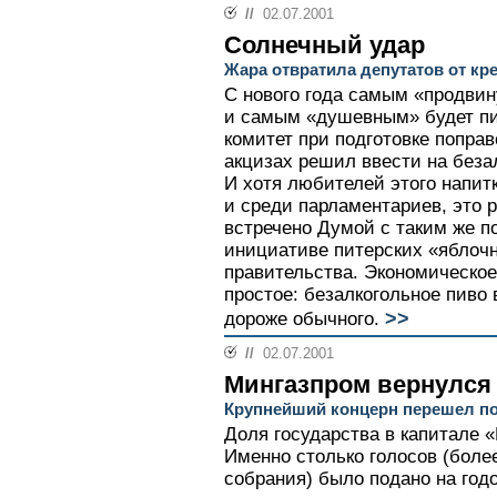
//
02.07.2001
Солнечный удар
Жара отвратила депутатов от кр
С нового года самым «продвин
и самым «душевным» будет пи
комитет при подготовке поправ
акцизах решил ввести на беза
И хотя любителей этого напит
и среди парламентариев, это 
встречено Думой с таким же п
инициативе питерских «яблоч
правительства. Экономическо
простое: безалкогольное пиво
>>
дороже обычного.
//
02.07.2001
Мингазпром вернулся
Крупнейший концерн перешел по
Доля государства в капитале «
Именно столько голосов (боле
собрания) было подано на год