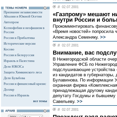
//
02.07.2001
ТЕМЫ НОМЕРА
Признание независимости
«Газпрому» мешают ни
Абхазии и Южной Осетии
внутри России и боль
Автопром
Прокомментировать финансову
Ксенофобия и неофашизм в
«Время новостей» попросила ч
России
>>
Александра Семеняку.
Россия и Прибалтика
Исторические версии
//
02.07.2001
Косово
Внимание, вас подсл
Россия и Белоруссия
В Нижегородской области оче
Израиль и Палестина
Управление ФСБ по Нижегород
Дело ЮКОСа
подслушивающие устройства --
Защита Химкинского леса
из кандидатов в губернаторы,
Дело Бульбова
Булавинова. По информации У
Россия и финансовый кризис
охранная фирма «Комплексная
Доллар
принадлежащая другому кандид
Россия и Израиль
депутату Госдумы и бывшему
>>
все темы
Савельеву.
//
02.07.2001
АРХИВ
Президент взял валют