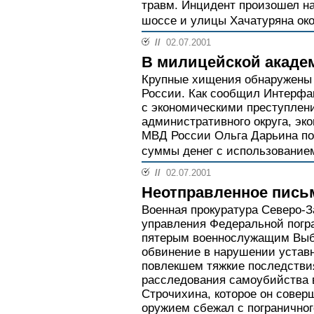
травм. Инцидент произошел н
шоссе и улицы Хачатуряна око
//
02.07.2001
В милицейской акаде
Крупные хищения обнаружены
России. Как сообщил Интерфак
с экономическими преступлен
административного округа, эк
МВД России Ольга Дарьина по
суммы денег с использование
//
02.07.2001
Неотправленное пись
Военная прокуратура Северо-З
управления Федеральной погр
пятерым военнослужащим Выбо
обвинение в нарушении устав
повлекшем тяжкие последствия
расследования самоубийства 
Строчихина, которое он соверш
оружием сбежал с пограничног