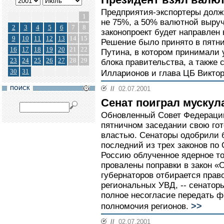
Предприятия-экспортеры долж
1
не 75%, а 50% валютной выру
2
3
4
5
6
7
8
законопроект будет направлен 
9
10
11
12
13
14
15
Решение было принято в пятн
16
17
18
19
20
21
22
Путина, в котором принимали
23
24
25
26
27
28
29
блока правительства, а также 
30
31
Илларионов и глава ЦБ Виктор
ПОИСК
//
02.07.2001
Сенат поиграл мускул
Обновленный Совет Федераци
пятничном заседании свою гот
властью. Сенаторы одобрили 
последний из трех законов по
Россию облученное ядерное то
провалены поправки в закон «
губернаторов отбирается прав
региональных УВД, -- сенаторы
полное несогласие передать 
>>
полномочия регионов.
//
02.07.2001