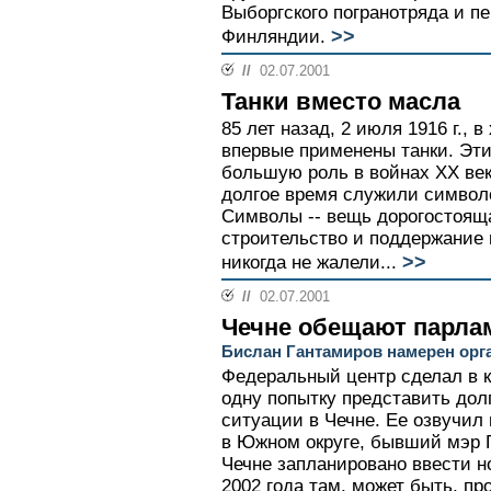
Выборгского погранотряда и п
>>
Финляндии.
//
02.07.2001
Танки вместо масла
85 лет назад, 2 июля 1916 г.,
впервые применены танки. Эт
большую роль в войнах ХХ века
долгое время служили символ
Символы -- вещь дорогостояща
строительство и поддержание 
>>
никогда не жалели...
//
02.07.2001
Чечне обещают парла
Бислан Гантамиров намерен орг
Федеральный центр сделал в 
одну попытку представить дол
ситуации в Чечне. Ее озвучил
в Южном округе, бывший мэр Г
Чечне запланировано ввести н
2002 года там, может быть, пр