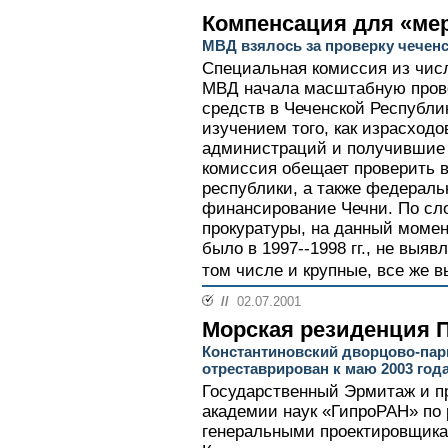
Компенсация для «ме
МВД взялось за проверку чеченс
Специальная комиссия из числ
МВД начала масштабную пров
средств в Чеченской Республи
изучением того, как израсход
администраций и получившие
комиссия обещает проверить 
республики, а также федераль
финансирование Чечни. По сл
прокуратуры, на данный момен
было в 1997--1998 гг., не выяв
том числе и крупные, все же 
//
02.07.2001
Морская резиденция 
Константиновский дворцово-пар
отреставрирован к маю 2003 год
Государственный Эрмитаж и п
академии наук «ГипроРАН» по 
генеральными проектировщик