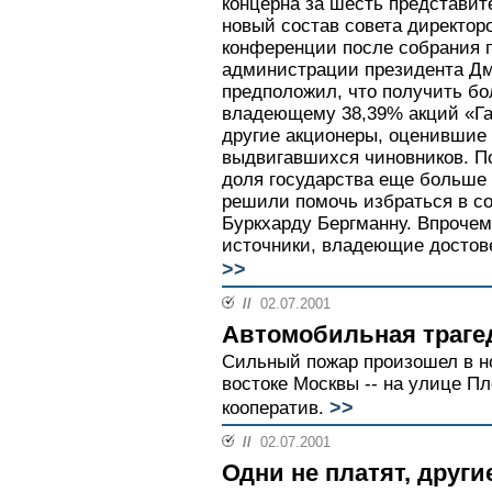
концерна за шесть представит
новый состав совета директоро
конференции после собрания 
администрации президента Д
предположил, что получить бо
владеющему 38,39% акций «Га
другие акционеры, оценившие 
выдвигавшихся чиновников. П
доля государства еще больше 
решили помочь избраться в со
Буркхарду Бергманну. Впрочем
источники, владеющие достове
>>
//
02.07.2001
Автомобильная траге
Сильный пожар произошел в но
востоке Москвы -- на улице П
>>
кооператив.
//
02.07.2001
Одни не платят, други