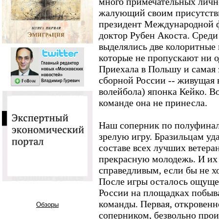
много примечательных лично
жалующий своим присутств
президент Международной 
доктор Рубен Акоста. Сред
выделялись две колоритные 
которые не пропускают ни о
Приехала в Польшу и самая
сборной России -- живущая 
волейбола) японка Кейко. В
команде она не принесла.
Наш соперник по полуфинал
зрелую игру. Бразильцам уд
составе всех лучших ветера
прекрасную молодежь. И их 
справедливым, если бы не х
После игры осталось ощущен
России на площадках побыв
команды. Первая, откровен
Обзоры
соперником, безвольно проиг