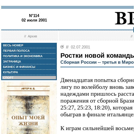
N°114
02 июля 2001
//
Архив
/
ВЕСЬ НОМЕР
//
02.07.2001
ПЕРВАЯ ПОЛОСА
Ростки новой команд
ПОЛИТИКА И ЭКОНОМИКА
Сборная России -- третья в Миро
ЗАГРАНИЦА
БИЗНЕС И ФИНАНСЫ
КУЛЬТУРА
СПОРТ
Двенадцатая попытка сборн
лигу по волейболу вновь за
надеждами пришлось расста
поражения от сборной Бразил
25:27, 25:23, 18:20), котора
обыграв в финале итальянцев 
К играм сильнейшей восьме