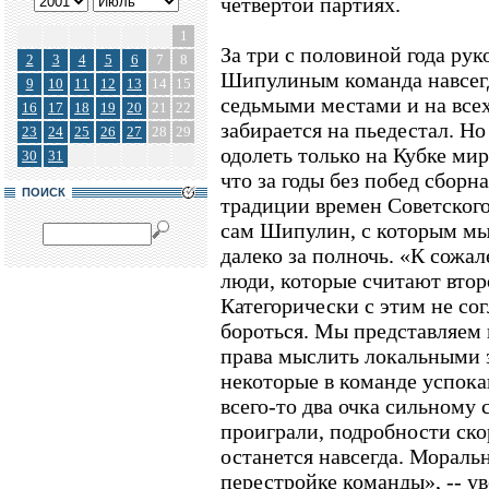
четвертой партиях.
1
За три с половиной года ру
2
3
4
5
6
7
8
Шипулиным команда навсегд
9
10
11
12
13
14
15
седьмыми местами и на все
16
17
18
19
20
21
22
забирается на пьедестал. Н
23
24
25
26
27
28
29
одолеть только на Кубке ми
30
31
что за годы без побед сборн
ПОИСК
традиции времен Советского
сам Шипулин, с которым мы
далеко за полночь. «К сожал
люди, которые считают втор
Категорически с этим не сог
бороться. Мы представляем
права мыслить локальными з
некоторые в команде успока
всего-то два очка сильному
проиграли, подробности скор
останется навсегда. Моральн
перестройке команды», -- у