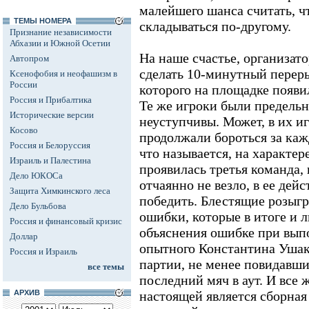
малейшего шанса считать, ч
ТЕМЫ НОМЕРА
складываться по-другому.
Признание независимости
Абхазии и Южной Осетии
На наше счастье, организат
Автопром
сделать 10-минутный переры
Ксенофобия и неофашизм в
России
которого на площадке появи
Россия и Прибалтика
Те же игроки были предель
Исторические версии
неуступчивы. Может, в их иг
Косово
продолжали бороться за кажд
Россия и Белоруссия
что называется, на характер
Израиль и Палестина
проявилась третья команда, 
Дело ЮКОСа
отчаянно не везло, в ее дей
Защита Химкинского леса
победить. Блестящие розыг
Дело Бульбова
ошибки, которые в итоге и 
Россия и финансовый кризис
объяснения ошибке при вып
Доллар
опытного Константина Ушако
Россия и Израиль
партии, не менее повидавши
все темы
последний мяч в аут. И все ж
АРХИВ
настоящей является сборная 