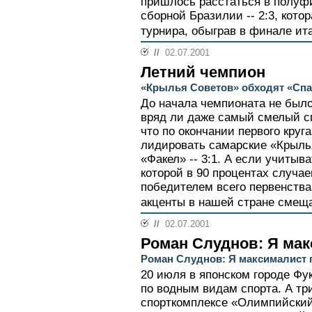
пришлось расстаться в полуфи
сборной Бразилии -- 2:3, кото
турнира, обыграв в финале ит
//
02.07.2001
Летний чемпион
«Крылья Советов» обходят «Спа
До начала чемпионата не было
вряд ли даже самый смелый с
что по окончании первого круг
лидировать самарские «Крыль
«Факел» -- 3:1. А если учитыв
которой в 90 процентах случа
победителем всего первенства
акценты в нашей стране смеща
//
02.07.2001
Роман Слуднов: Я мак
Роман Слуднов: Я максималист 
20 июля в японском городе Фу
по водным видам спорта. А три
спорткомплексе «Олимпийски