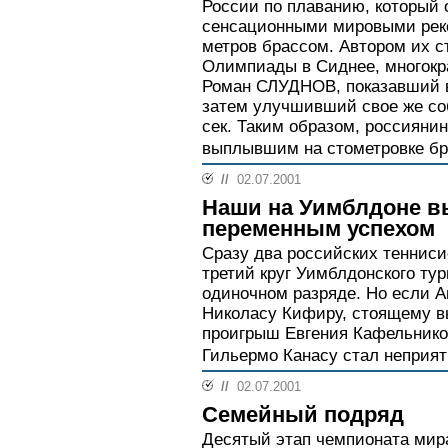
России по плаванию, который
сенсационными мировыми рек
метров брассом. Автором их с
Олимпиады в Сиднее, многокр
Роман СЛУДНОВ, показавший в 
затем улучшивший свое же соб
сек. Таким образом, россияни
выплывшим на стометровке бр
//
02.07.2001
Наши на Уимблдоне в
переменным успехом
Сразу два российских тенниси
третий круг Уимблдонского ту
одиночном разряде. Но если 
Николасу Кифиру, стоящему вы
проигрыш Евгения Кафельнико
Гильермо Канасу стал неприят
//
02.07.2001
Семейный подряд
Десятый этап чемпионата мира