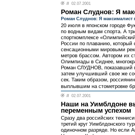
//
02.07.2001
Роман Слуднов: Я мак
Роман Слуднов: Я максималист 
20 июля в японском городе Фу
по водным видам спорта. А три
спорткомплексе «Олимпийски
России по плаванию, который
сенсационными мировыми рек
метров брассом. Автором их с
Олимпиады в Сиднее, многокр
Роман СЛУДНОВ, показавший в 
затем улучшивший свое же соб
сек. Таким образом, россияни
выплывшим на стометровке бр
//
02.07.2001
Наши на Уимблдоне в
переменным успехом
Сразу два российских тенниси
третий круг Уимблдонского ту
одиночном разряде. Но если 