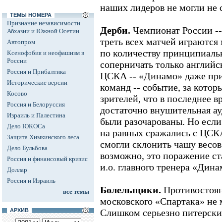
наших лидеров не могли не 
ТЕМЫ НОМЕРА
Признание независимости
Дерби.
Чемпионат России --
Абхазии и Южной Осетии
треть всех матчей играются
Автопром
по количеству принципиаль
Ксенофобия и неофашизм в
России
соперничать только английс
Россия и Прибалтика
ЦСКА -- «Динамо» даже при
Исторические версии
команд -- событие, за кото
Косово
зрителей, что в последнее 
Россия и Белоруссия
достаточно внушительная а
Израиль и Палестина
были разочарованы. Но есл
Дело ЮКОСа
на равных сражались с ЦСКА
Защита Химкинского леса
смогли склонить чашу весов 
Дело Бульбова
возможно, это поражение с
Россия и финансовый кризис
и.о. главного тренера «Дин
Доллар
Россия и Израиль
Болельщики.
Противостоян
все темы
московского «Спартака» не м
АРХИВ
Слишком серьезно питерски