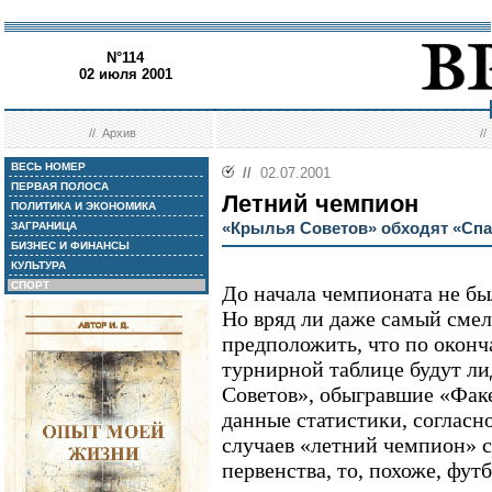
N°114
02 июля 2001
//
Архив
/
ВЕСЬ НОМЕР
//
02.07.2001
ПЕРВАЯ ПОЛОСА
Летний чемпион
ПОЛИТИКА И ЭКОНОМИКА
«Крылья Советов» обходят «Спа
ЗАГРАНИЦА
БИЗНЕС И ФИНАНСЫ
КУЛЬТУРА
СПОРТ
До начала чемпионата не бы
Но вряд ли даже самый сме
предположить, что по оконч
турнирной таблице будут л
Советов», обыгравшие «Факе
данные статистики, согласн
случаев «летний чемпион» с
первенства, то, похоже, фу