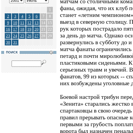
матчам со столичными кома
фаны, ожидая, что их клуб п
1
станет «летним чемпионом»,
2
3
4
5
6
7
8
выезд в северную столицу. 
9
10
11
12
13
14
15
рук которых пострадало пят
16
17
18
19
20
21
22
за день до матча. Однако о
23
24
25
26
27
28
29
развернулись в субботу до и
30
31
матча фанаты ограничились
ПОИСК
петард и почти миролюбиво
пластиковыми сиденьями. К
серьезных травм и увечий. 
фанатов, 99 из которых -- с
них возбуждены уголовные д
Боевой настрой трибун пере
«Зенита» старались жестко в
спартаковцы в свою очередь
правил прерывать опасные к
первыми за грубость поплат
ворота был назначен пеналь