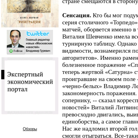
стране смещаются в сторон
Сенсация.
Кто бы мог поду
серия столичного «Торпедо»
матчей, оборвется именно в 
Виталия Шевченко имела вс
турнирную таблицу. Однако 
видимости, вознамерился по
авторитетов». Именно рамен
болезненное поражение «Спа
теперь жертвой «Сатурна» с
проигравшие на своем поле 
«черно-белых» Владимир Л
закономерность поражения.
сопернику, -- сказал корре
новостей» Виталий Литвино
превосходно двигались, выи
единоборства, а самое главн
Нас же надломил второй гол
Обзоры
смогли отыграться. Все-так